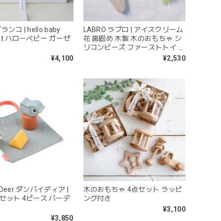
ブランコ | hello baby
LABRO ラブロ | アイスクリーム
 set ハローベビー ガーゼ
花 歯固め 木製 木のおもちゃ シ
リコンビーズ ファーストトイ パ
ステル
¥4,100
¥2,530
y Deer ダンバイディア |
木のおもちゃ 4点セット ラッピ
セット 4ピース バーデ
ング付き
き
¥3,100
¥3,850