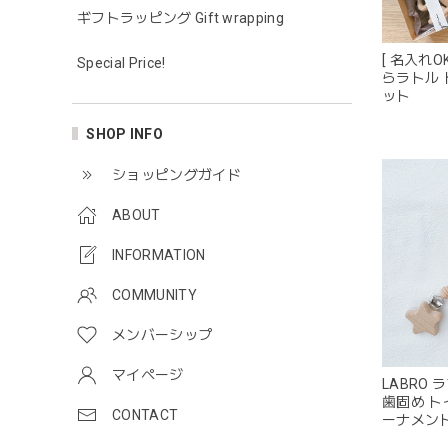
ギフトラッピング Gift wrapping
[ 名入れO
Special Price!
らラトル 
ット
SHOP INFO
ショッピングガイド
ABOUT
INFORMATION
COMMUNITY
メンバーシップ
マイページ
LABRO 
歯固め ト
CONTACT
ーナメント
トイ 日本