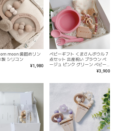
&born moon 歯固めリン
ベビーギフト くまさんボウル 7
木製 シリコン
点セット 出産祝い ブラウン ベ
ージュ ピンク グリーン ベビー
¥1,980
セット
¥3,900