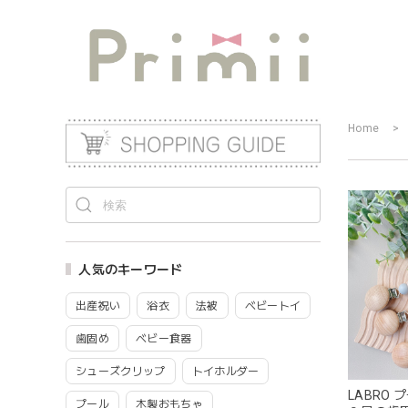
Home
人気のキーワード
出産祝い
浴衣
法被
ベビートイ
歯固め
ベビー食器
シューズクリップ
トイホルダー
LABRO
プール
木製おもちゃ