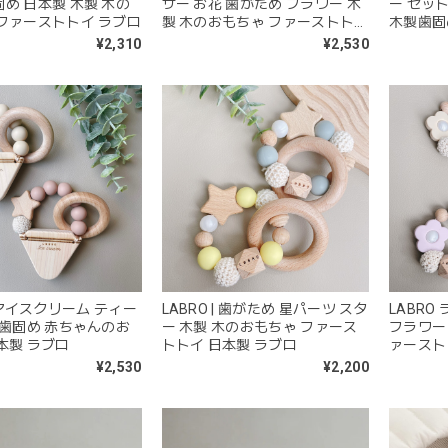
め 日本製 木製 木の
サー お花 歯がため フラワー 木
ー セッ
ファーストトイ ラブロ
製 木のおもちゃ ファーストトイ
木製歯固
日本製 ラブロ
ン 日本
¥2,310
¥2,530
| アイスクリーム ティー
LABRO | 歯がため 星パーツ スタ
LABRO
 歯固め 赤ちゃんのお
ー 木製 木のおもちゃ ファース
フラワー
本製 ラブロ
トトイ 日本製 ラブロ
ァースト
¥2,530
¥2,200