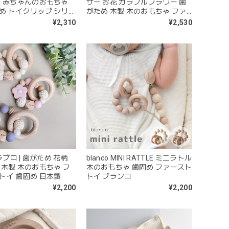
ト 赤ちゃんのおもちゃ
ザー お花 カラフルフラワー 歯
め トイクリップ シリコ
がため 木製 木のおもちゃ ファ
製
ーストトイ 日本製 ラブロ
¥2,310
¥2,530
 ラブロ | 歯がため 花柄
blanco MINI RATTLE ミニラトル
 木製 木のおもちゃ フ
木のおもちゃ 歯固め ファースト
トイ 歯固め 日本製
トイ ブランコ
¥2,200
¥2,200