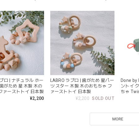
ラブロ | ナチュラル ホー
LABRO ラブロ | 歯がため 星パー
Done b
 歯がため 星 木製 木の
ツ スター 木製 木のおもちゃ フ
ントイ 
ファーストトイ 日本製
ァーストトイ 日本製
ちゃ Twist
Green
¥2,200
¥2,200
SOLD OUT
MORE