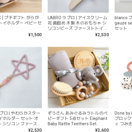
blanco 
K ] プチギフト がらが
LABRO ラブロ | アイスクリーム
gauze
トイホルダー ベビーセ
花 歯固め 木製 木のおもちゃ シ
セット
リコンビーズ ファーストトイ パ
ステル 単色 ワンカラー
¥1,500
¥2,530
ラブロ | やわらかスター
ぞうさん あみぐるみラトルのベ
Done b
イホルダー セット オ
ビーギフト 5点セット Elephant
ブロック
 シリコン ファースト
Baby Rattle Teethers Set
ィ つみ
製
90709
¥2,530
¥3,600