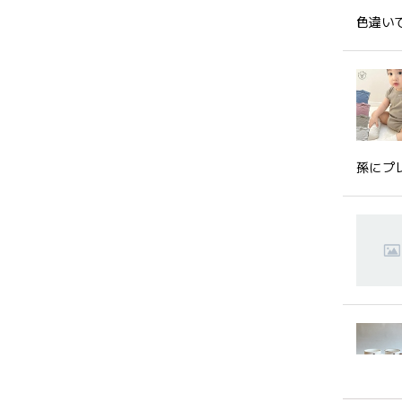
色違い
孫にプ