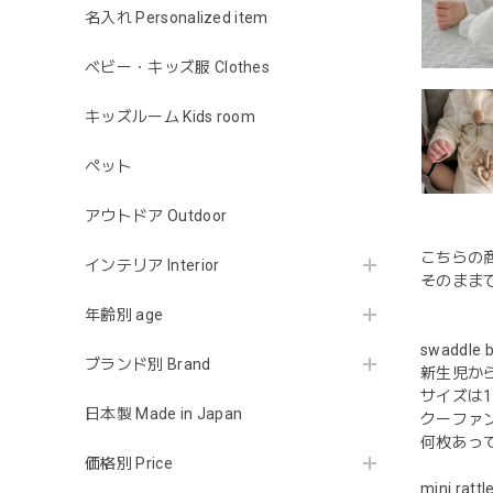
名入れ Personalized item
ベビー・キッズ服 Clothes
キッズルーム Kids room
ペット
アウトドア Outdoor
こちらの商
インテリア Interior
そのまま
年齢別 age
swaddle b
ブランド別 Brand
新生児か
サイズは1
日本製 Made in Japan
クーファ
何枚あっ
価格別 Price
mini rattl