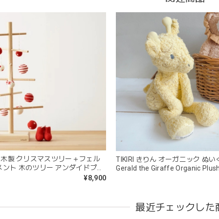
kawaii&born | ハート型 歯固めリング シリコン
pink
2026/04/24
すいようで今持ってるおもちゃの中で1番長く握っていてくれます。舐
。見た目が可愛いので遊んでいる姿もとても可愛いです。また、シリ
てるのも嬉しいです。
kawaii&born | くまちゃん 歯固めリング シリコン 木
moca
2026/04/24
+ | 木製 クリスマスツリー＋フェル
TIKIRI きりん オーガニック ぬ
メント 木のツリー アンダイドプラ
Gerald the Giraffe Organic Plu
分が咥えやすいようでよく遊んでいます。木の部分はじゃぶじゃぶ洗
キリ TK94509
¥8,900
愛くて満足です。
最近チェックした