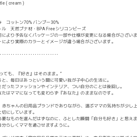
le ( cream )
 コットン70% バンブー30%
ル 天然ブナ材・BPA Freeシリコンビーズ
期により予告なくパッケージの一部や仕様が変更になる場合がござい
ーにより実際のカラーとイメージが違う場合がございます。
‥‥‥‥‥‥‥‥‥‥‥‥‥‥
●
なっても、『好き』はそのまま。”
ると、毎日はあっという間に可愛い我が子中心の生活に。
きだったファッションやインテリア、つい自分のことは後回し。
なたはママになっても変わらず『あなた』のままなのです。
coは、赤ちゃんの日用品ブランドでありながら、選ぶママの気持ちが少し
大切にしています。
必要なものを選んだはずなのに、ふとした瞬間「自分も好き」と思え
自分らしくママを過ごせますように。