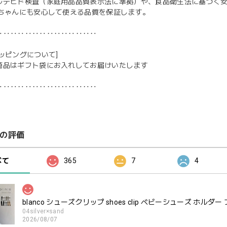
ルデヒド検査（家庭用品品質表示法に準拠）や、食品衛生法に基づく
赤ちゃんにも安心して使える品質を保証します。
‥‥‥‥‥‥‥‥‥‥‥‥‥‥
ッピングについて]
商品はギフト袋にお入れしてお届けいたします
‥‥‥‥‥‥‥‥‥‥‥‥‥‥
の評価
べて
365
7
4
blanco シューズクリップ shoes clip ベビーシューズ ホルダー
04silver×sand
2026/08/07