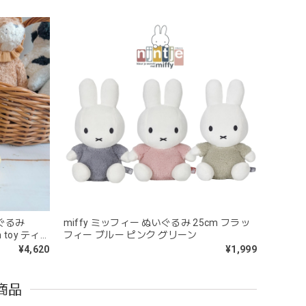
めるのはもちろん、掲げてみたりいろんな遊び方をして
コン製なので哺乳瓶と一緒に洗ったり除菌できたり常に清
いぐるみ
miffy ミッフィー ぬいぐるみ 25cm フラッ
sh toy ティ
フィー ブルー ピンク グリーン
うことができないため衛生面は若干気になりますが、見た
¥4,620
¥1,999
商品