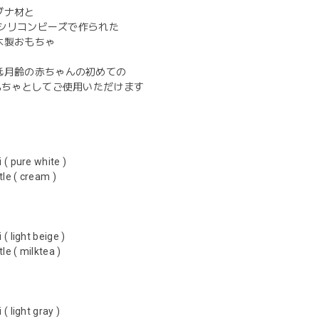
ブナ材と
EEシリコンビーズで作られた
木製おもちゃ
低月齢の赤ちゃんの初めての
おもちゃとしてご使用いただけます
( pure white )
le ( cream )
 light beige )
le ( milktea )
 light gray )