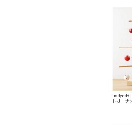
持ちや
います
潔に保
undyed
トオーナ
耳の部
ス
目が可