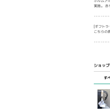
ホルムア
実施。 
‥‥‥‥
[ギフトラ
こちらの
‥‥‥‥
ショップ
す