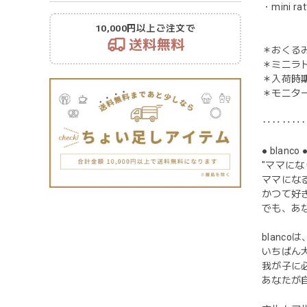
・mini ratt
10,000円以上ご注文で
送料無料
＊おくるみ
＊ミニラト
＊入荷時
＊モニタ
‥‥‥‥
● blanco 
"ママに
ママにな
かつて好
でも、あ
blan
いちばん
我が子に
あなたが