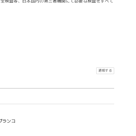
安全検査等、日本国内の第三者機関にて必要な検査をすべて
通報する
 ブランコ