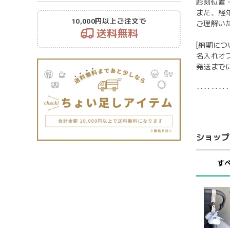
彫刻位置
また、経
10,000円以上ご注文で
ご理解い
送料無料
[納期につ
名入れオ
発送まで
‥‥‥‥
ショップ
す