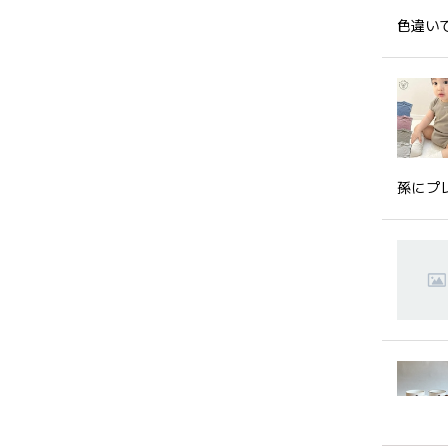
色違い
孫にプ