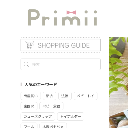
人気のキーワード
出産祝い
浴衣
法被
ベビートイ
歯固め
ベビー食器
シューズクリップ
トイホルダー
プール
木製おもちゃ