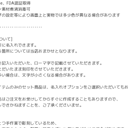
ree、FDA認証取得
ン素材煮沸消毒可
ザの設定等により画面上と実物では多少色が異なる場合があります
‥‥‥‥‥‥‥‥‥‥‥
ついて]
所に名入れできます。
る箇所については当店おまかせとなります。
ご記入いただいた、ローマ字で記載させていただきます。
ただいたまま刻印をさせていただきます。
多い場合は、文字が小さくなる場合があります。
イテムのみのセット商品は、名入れオプションをご選択いただいても
品はご注文をお受けしてからすぐに作成することもありますので、
ルできかねますことを、ご了承くださいませ。
とつ手作業で彫刻しているため、