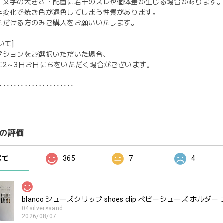
・文字の大きさ・配置に若干のズレや個体差が生じる場合があります
年変化で焼き色が退色してしまう性質があります。
ただける方のみご購入をお願いいたします。
いて]
プションをご選択いただいた場合、
に2～3日お日にちをいただく場合がございます。
‥‥‥‥‥‥‥‥‥‥‥
の評価
べて
365
7
4
blanco シューズクリップ shoes clip ベビーシューズ ホルダー
04silver×sand
2026/08/07