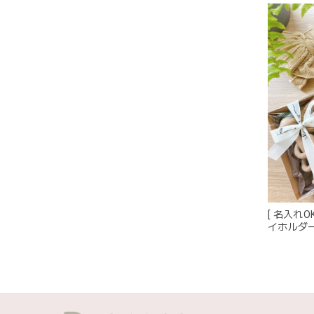
グレー
[ 名入れO
イホルダ
この度