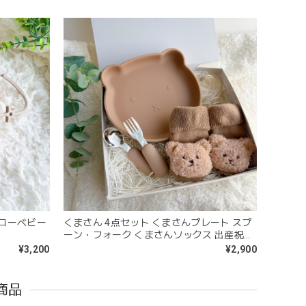
めるのはもちろん、掲げてみたりいろんな遊び方をして
コン製なので哺乳瓶と一緒に洗ったり除菌できたり常に清
ハローベビー
くまさん 4点セット くまさんプレート スプ
ーン・フォーク くまさんソックス 出産祝い
うことができないため衛生面は若干気になりますが、見た
ベビーセット ブラウン ピンク
¥3,200
¥2,900
商品