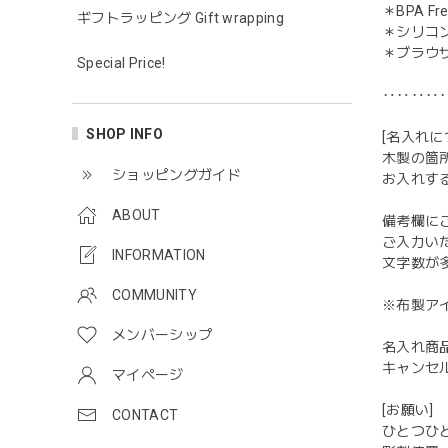
＊BPA F
ギフトラッピング Gift wrapping
＊シリコ
＊ブラウ
Special Price!
‥‥‥‥
SHOP INFO
[名入れに
木製の箇
ショッピングガイド
お入れす
ABOUT
備考欄に
ご入力い
INFORMATION
文字数が
COMMUNITY
※布製ア
メンバーシップ
名入れ商
キャンセ
マイページ
[お願い]
CONTACT
ひとつひ