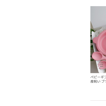
持ちや
います
潔に保
ベビーギフ
産祝い ブ
耳の部
ベビーセ
目が可