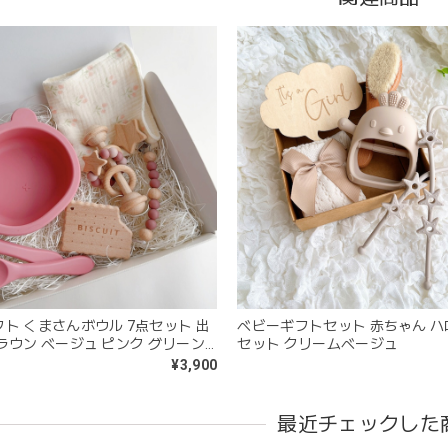
kawaii&born | ハート型 歯固めリング シリコン
pink
2026/04/24
すいようで今持ってるおもちゃの中で1番長く握っていてくれます。舐
。見た目が可愛いので遊んでいる姿もとても可愛いです。また、シリ
てるのも嬉しいです。
kawaii&born | くまちゃん 歯固めリング シリコン 木
moca
2026/04/24
ト くまさんボウル 7点セット 出
ベビーギフトセット 赤ちゃん 
ラウン ベージュ ピンク グリーン
セット クリームベージュ
分が咥えやすいようでよく遊んでいます。木の部分はじゃぶじゃぶ洗
ット
¥3,900
愛くて満足です。
最近チェックした