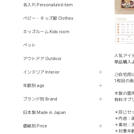
名入れ Personalized item
ベビー・キッズ服 Clothes
キッズルーム Kids room
ペット
人気アイ
アウトドア Outdoor
単品購入
インテリア Interior
ご自宅用
1枚目の
年齢別 age
木製の箇
ブランド別 Brand
有料オプ
＊同じセ
日本製 Made in Japan
＊内容：
＊素材：
価格別 Price
＊対象年