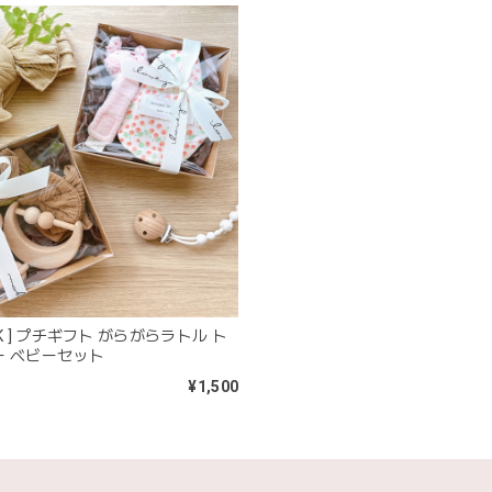
blanco ブランコ | tsubu bib つぶビブ ベビースタイ 布製
gray
2026/03/26
を購入しました！手持ちのビブより少し小さい作りでしたがかわいいので
blanco | blanket clip ブランケットクリップ Lサイズ 21cm
02.oatmeal（L）
2026/02/21
K ] プチギフト がらがらラトル ト
きょうりゅう/K60-141
ー ベビーセット
2026/01/28
¥1,500
は迅速丁寧な対応をありがとうございました(^^) 梱包も素敵で嬉しい