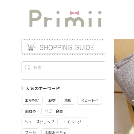
人気のキーワード
出産祝い
浴衣
法被
ベビートイ
歯固め
ベビー食器
シューズクリップ
トイホルダー
プール
木製おもちゃ