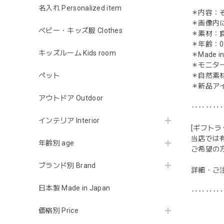
名入れ Personalized item
＊内容：
＊画像内
ベビー・キッズ服 Clothes
＊素材：食
＊年齢：
キッズルーム Kids room
＊Made in
＊モニタ
ペット
＊自然素
＊新品ア
アウトドア Outdoor
‥‥‥‥
インテリア Interior
[ギフトラ
当店では
年齢別 age
ご希望の
ブランド別 Brand
詳細・ご
日本製 Made in Japan
‥‥‥‥
価格別 Price