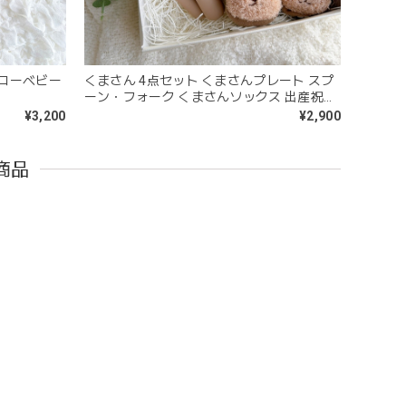
ハローベビー
くまさん 4点セット くまさんプレート スプ
ーン・フォーク くまさんソックス 出産祝い
うことができないため衛生面は若干気になりますが、見た
ベビーセット ブラウン ピンク
¥3,200
¥2,900
商品
問題なし^ ^ありがとうございました♡
ｘ6cm レザー ブランコ