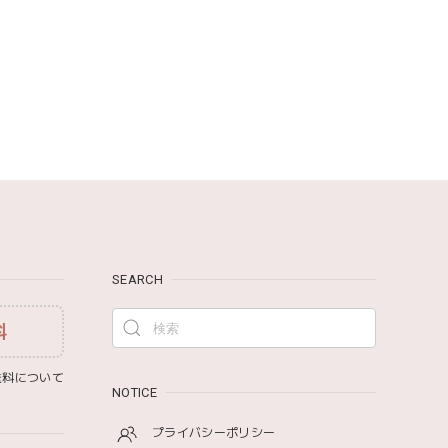
Lien de famille | おはなのラトル オーガニックコットンラトル 花 恐竜 赤ちゃんのガラガラ 布製 日本製 リヤンドファミーユ
です。
まごと 622-576205
SEARCH
料
ワドル おくるみ 120×120cm 無地 赤ちゃん
料について
NOTICE
プライバシーポリシー