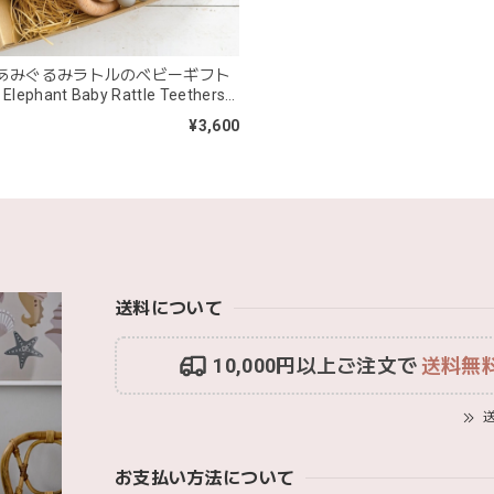
 あみぐるみラトルのベビーギフト
きょうりゅう/K60-141
ephant Baby Rattle Teethers
2026/01/28
9
¥3,600
は迅速丁寧な対応をありがとうございました(^^) 梱包も素敵で嬉しい
mocmof モクモフ | バースデーケーキ ブロック 布製おもちゃ おま
ST ストロベリー
2026/01/19
送料について
早くてありがたかったです！
10,000円以上ご注文で
送料無
blanco ブランコ | ベビーブランケット swaddle blanket ス
送
lightbeige ライトベージュ
2026/01/17
お支払い方法について