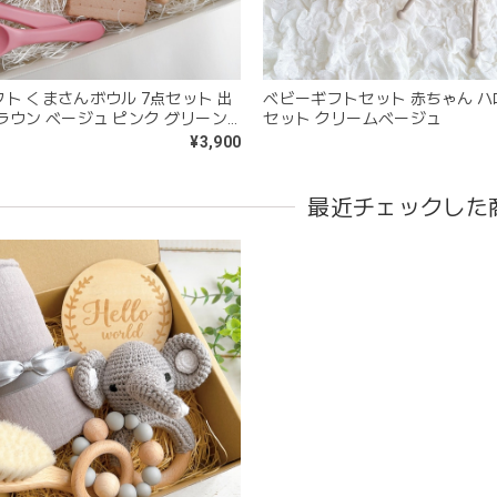
kawaii&born | くまちゃん 歯固めリング シリコン 木
moca
2026/04/24
ト くまさんボウル 7点セット 出
ベビーギフトセット 赤ちゃん 
ラウン ベージュ ピンク グリーン
セット クリームベージュ
分が咥えやすいようでよく遊んでいます。木の部分はじゃぶじゃぶ洗
ット
¥3,900
愛くて満足です。
最近チェックした
blanco ブランコ | tsubu bib つぶビブ ベビースタイ 布製
gray
2026/03/26
を購入しました！手持ちのビブより少し小さい作りでしたがかわいいので
blanco | blanket clip ブランケットクリップ Lサイズ 21cm
02.oatmeal（L）
2026/02/21