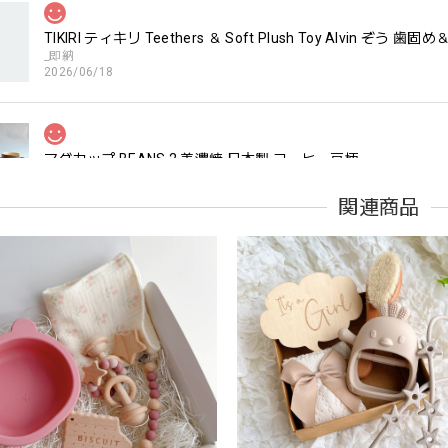
TIKIRI ティキリ Teethers ＆ Soft Plush Toy Alvin ぞ
_即納
2026/06/18
マグカップ BEANS 2 美濃焼 日本製 コーヒー豆柄
ブラウン
2026/06/17
関連商品
kawaii&born | ハート型 歯固めリング シリコン
pink
2026/04/24
すいようで今持ってるおもちゃの中で1番長く握っていてくれます。舐
。見た目が可愛いので遊んでいる姿もとても可愛いです。また、シリ
てるのも嬉しいです。