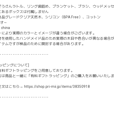
ぞうさんラトル、リング歯固め、ブランケット、ブラシ、ウッドメッ
にあるボックスは付属しません
品グレードクリア天然木、シリコン（BPA Free）、コットン
0才～
 china
ーにより実際のカラーとイメージが違う場合がございます。
材を使用したハンドメイド品のため実際の木目や色合いが異なる場合
イテムですが検品のために開封する場合があります。
‥‥‥‥‥‥‥‥‥‥‥‥‥‥
ッピングについて]
有料ギフトラッピングをご用意しております。
方は商品と一緒に「有料ギフトラッピング」のご購入をお願いいたし
注文はこちら→
https://shop.pri-mii.jp/items/38350918
‥‥‥‥‥‥‥‥‥‥‥‥‥‥