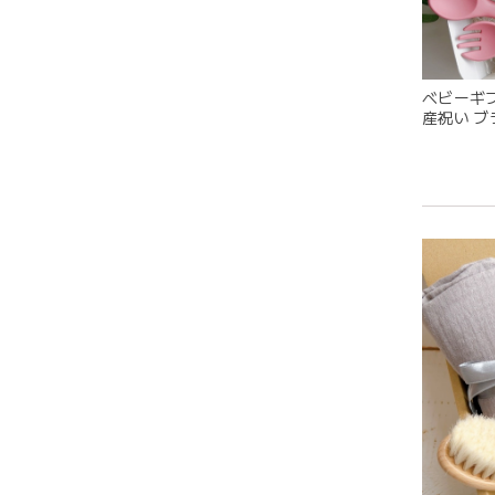
ベビーギフ
産祝い ブ
耳の部
ベビーセ
目が可
グレー