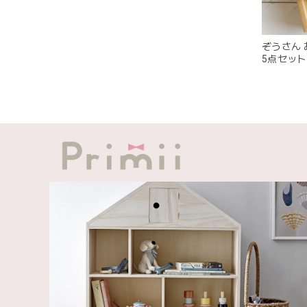
ぞうさん
5点セット El
Set 9070
この度
発送も