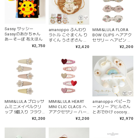
Sassy サッシー
amanoppo ふんわり
MIMI&LULA FLORA
Sassyのあかちゃん
ラトル こぐまくん り
BOW CLIPS ヘアアク
あーそーぼ 布えほん
すくん うさぎさん 動
セサリー ヘアピン ヘ
物 ファーストトイ
アクリップ
¥2,750
¥2,420
¥2,200
ML16202923 キッズ
子ども用
MIMI&LULA ブロッサ
MIMI&LULA HEART
amanoppo ベビーカ
ムミニメイベルクリ
MINI CLIC CLACS ヘ
ーメリー アヒルさん
ップ 5個入り フラワ
アアクセサリー ハー
とおでかけ cocory
ー お花 ヘアアクセサ
ト ヘアピン パッチン
friends あまのっぽ
¥2,200
¥2,200
¥2,970
リー ヘアピン パッチ
留め ML18209227 キ
ン留め ML18210322
ッズ 子ども用
キッズ 子ども用