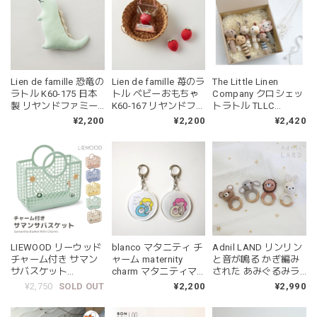
Lien de famille 苺のラ
Lien de famille 恐竜の
The Little Linen
トル ベビーおもちゃ
ラトル K60-175 日本
Company クロシェッ
K60-167 リヤンドファ
製 リヤンドファミー
トラトル TLLC
ミーユ
ユ
Crochet Rattle どう
¥2,200
¥2,200
¥2,420
ぶつラトル ガラガラ
LIEWOOD リーウッド
blanco マタニティ チ
Adnil LAND リンリン
チャーム付き サマン
ャーム maternity
と音が鳴る かぎ編み
サバスケット
charm マタニティマ
された あみぐるみラ
Samantha Basket
ーク
トル BEBE ANIMAL
¥2,750
SOLD OUT
¥2,200
¥2,990
With Charms