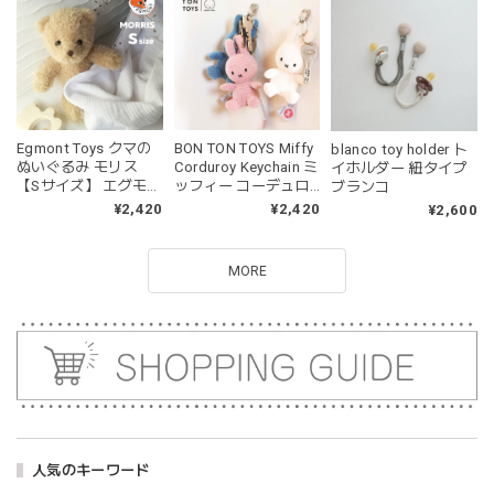
Egmont Toys クマの
BON TON TOYS Miffy
blanco toy holder ト
ぬいぐるみ モリス
Corduroy Keychain ミ
イホルダー 紐タイプ
【Sサイズ】 エグモン
ッフィー コーデュロ
ブランコ
トトイズ EGM130538
イ キーチェーン ぬい
¥2,420
¥2,420
¥2,600
ぐるみ
MORE
人気のキーワード