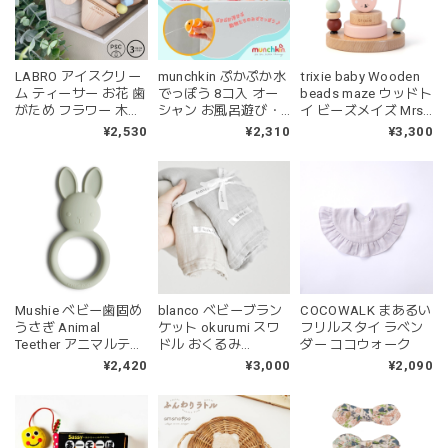
LABRO アイスクリー
munchkin ぷかぷか水
trixie baby Wooden
ム ティーサー お花 歯
でっぽう 8コ入 オー
beads maze ウッドト
がため フラワー 木製
シャン お風呂遊び・
イ ビーズメイズ Mrs.
木のおもちゃ ファー
水遊びおもちゃ マン
Rabbit うさぎ 木のお
¥2,530
¥2,310
¥3,300
ストトイ 日本製 ラブ
チキン
もちゃ トリクシー
ロ
Mushie ベビー歯固め
blanco ベビーブラン
COCOWALK まあるい
うさぎ Animal
ケット okurumi スワ
フリルスタイ ラベン
Teether アニマルティ
ドル おくるみ
ダー ココウォーク
ーサー Bunny ムシエ
120×120cm 無地 赤ち
¥2,420
¥3,000
¥2,090
ゃん