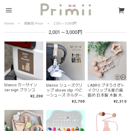
Home
価格別 Price
2,001～3,000円
2,001～3,000円
blanco カーサイン
blanco シューズクリ
LABRO プチうさぎト
car sign ブランコ
ップ shoes clip ベビ
イクリップ＆星の歯
ーシューズ ホルダー
固め 日本製 木製 木の
¥2,200
ブランコ
おもちゃ ファースト
¥2,700
¥2,310
トイ ラブロ