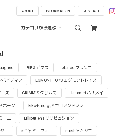
ABOUT
INFORMATION
CONTACT
カテゴリから選ぶ
d
 laughed
BIBS ビブス
blanco ブランコ
r ダンバイディア
EGMONT TOYS エグモントトイズ
ラビーズ
GRIMM'S グリムス
Hanamei ハナメイ
アンドボーン
kiko+and gg* キコアンドジジ
ファミーユ
Lilliputiens リリピュション
イヤー
miffy ミッフィー
mushie ムシエ