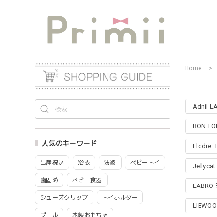
Home
Adnil
BON T
人気のキーワード
Elodi
出産祝い
浴衣
法被
ベビートイ
Jelly
歯固め
ベビー食器
LABRO
シューズクリップ
トイホルダー
LIEWO
プール
木製おもちゃ