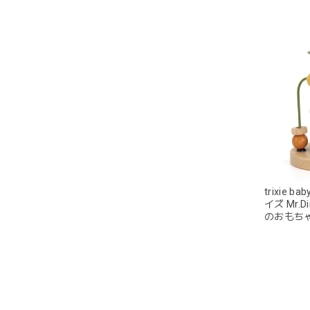
trixie 
イズ Mr.
のおもちゃ 
Wooden b