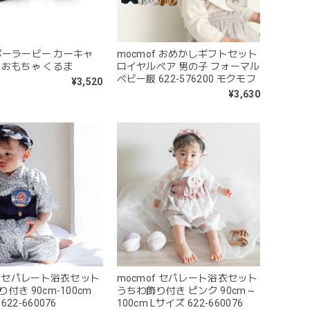
B ポーラービー カーキャ
mocmof おめかしギフトセット
のおもちゃ くるま
ロイヤルベア 男の子 フォーマル
ベビー服 622-576200 モクモフ
¥3,520
¥3,630
of セパレート浴衣セット
mocmof セパレート浴衣セット
付き 90cm-100cm
うちわ飾り付き ピンク 90cm～
22-660076
100cm Lサイズ 622-660076