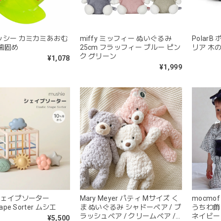
 サッシー カミカミあおむ
miffy ミッフィー ぬいぐるみ
Polar
歯固め
25cm フラッフィー ブルー ピン
リア 木
ク グリーン
¥1,078
¥1,999
e シェイプソーター
Mary Meyer パティ Mサイズ く
mocm
Shape Sorter ムシエ
ま ぬいぐるみ シャドーベア / ブ
うちわ飾り
ラッシュベア / クリームベア /
ネイビー 6
¥5,500