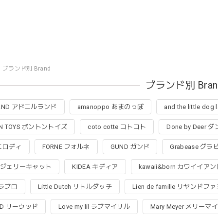
ブランド別 Brand
ブランド別 Bran
 LAND アドニルランド
amanoppo あまのっぽ
and the little dog
ON TOYS ボントントイズ
coto cotte コトコト
Done by Dee
e エロディ
FORNE フォルネ
GUND ガンド
Grabease グ
cat ジェリーキャット
KIDEA キディア
kawaii&born カワイイ
 ラブロ
Little Dutch リトルダッチ
Lien de famille リヤンド
OD リーウッド
Love my lil ラブマイリル
Mary Meyer メリーマ