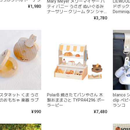
Mary Meyer メリーマイヤー パ
LIEWO
ティ バニー うさぎ ぬいぐるみ
ドボック
¥1,980
ナーサリー クリーム タン シャ
Dominiq
ドー シーフォーム
¥3,780
 カスタネット くま うさ
PolarB 焼きたてパンやさん 木
blanco
木のおもちゃ 楽器 ラブ
製おままごと TYPR44296 ポー
clip 
ラービー
ランコ
¥990
¥7,480