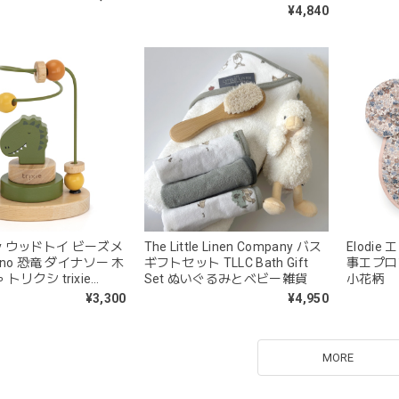
グレーベア グレー ピンク ホワ
¥4,840
イト メリーマイヤー
baby ウッドトイ ビーズメ
The Little Linen Company バス
Elodie 
Dino 恐竜 ダイナソー 木
ギフトセット TLLC Bath Gift
事エプロン B
トリクシ trixie
Set ぬいぐるみとベビー雑貨
小花柄
eads maze
¥3,300
¥4,950
MORE