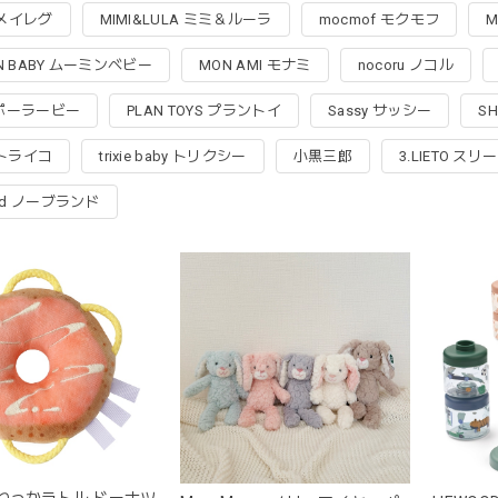
g メイレグ
MIMI&LULA ミミ＆ルーラ
mocmof モクモフ
M
N BABY ムーミンべビー
MON AMI モナミ
nocoru ノコル
B ポーラービー
PLAN TOYS プラントイ
Sassy サッシー
S
 トライコ
trixie baby トリクシー
小黒三郎
3.LIETO ス
and ノーブランド
L わっかラトル ドーナツ