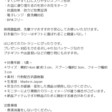
・すくいやすく口に入りやすいスプーン形状
・お皿に滑り落ちるのを防ぐお花モチーフ
・抗菌効果・防カビ性実証済
・電子レンジ・食洗機対応
・BPAフリー
保育園監修、先輩ママおすすめで安心してお使いいただけます。
日本製カトラリーはギフトに喜ばれること間違いなし！
はじめてのカトラリーにぴったりです。
プレゼント対応もできるおしゃれなパッケージなので
プチギフトや出産祝いなどの贈り物にもおすすめ。
＊対象年齢：1歳～
＊サイズ：横約14cm 縦:約３cm、スプーン幅約2.5cm、フォーク幅約
３cm
＊素材：竹粉配合抗菌樹脂
＊生産地：Made in Japan
＊安全のため破損・変形した商品は使用しないでください。
＊モニターにより実際のカラーとイメージが違う場合がございます。
＊新品アイテムですが検品のために開封する場合があります。
注意事項
・煮沸消毒をしないでください。