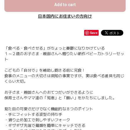
Add to cart
日本国内にお住まいの方向け
Save
「食べる・食べさせる」がちょっと憂鬱になりかけている
１～２歳のお子さま・親御さんへ贈りたい新作ベビーカトラリーセッ
ト
こどもの「自分で」を補助し飽きる前に完食！
食事のメニューの大切さは周知の事実ですが、実は食べる道具も同じ
くらい大切。
お子さま・親御さんへのおてつだいができるように
保育士さんやママ達の「知恵」と「願い」をかたちにしました。
見た目の可愛さだけでなく機能的な８つのポイント
・手にフィットする波型の持ち手
・滑り止め加工で刺しやすいフォーク
・ギザギザ先端で麺類を簡単にキャッチできる