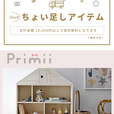
2025/12/16
JELLYCATは特に個体差が激しいブランドなので、どんな子
が来るかいつも少し不安ですが、可愛い子が届いて良かった
です。Primiiさんでお迎えした子はみんな可愛い子なので嬉
しいです。
blanco ブランコ | TSUBUTSUBU MEAL SET つぶつぶミールセット プレートセット ベビー食器 カトラリー
greige
2025/12/12
blanco ブランコ | ダブルボアブランケット ベビー double boa blanket ホワイト 無地
2025/12/09
発送も届くのも早かったです！バースデーバルーンも入って
て嬉しかったです🎈誕生日に使わせて頂きます🫶