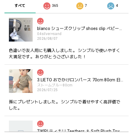
すべて
365
7
4
blanco シューズクリップ shoes clip ベビーシューズ ホルダー ブランコ
04silver×sand
2026/08/07
色違いで友人用にも購入しました。 シンプルで使いやすく
大満足です。 ありがとうございました！
3.LIETO おでかけロンパース 70cm 80cm 日本製 スリーリエート
ストームブルー80cm
2026/07/25
孫にプレゼントしました。 シンプルで着せやすく高評価で
した。
TIKIRI ティキリ Teethers ＆ Soft Plush Toy Alvin ぞう 歯固め＆ぬいぐるみセット