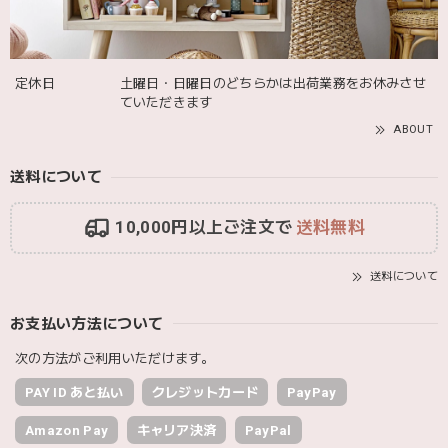
Adnil LAND アドニルランド | PULL ALONG PUPPY からだをくねくねさせながらついてくる プル アロング パピー プルトイ 木のおもちゃ
2025/12/02
定休日
土曜日・日曜日のどちらかは出荷業務をお休みさせ
ていただきます
ABOUT
送料について
10,000円以上ご注文で
送料無料
送料について
お支払い方法について
次の方法がご利用いただけます。
PAY ID あと払い
クレジットカード
PayPay
Amazon Pay
キャリア決済
PayPal