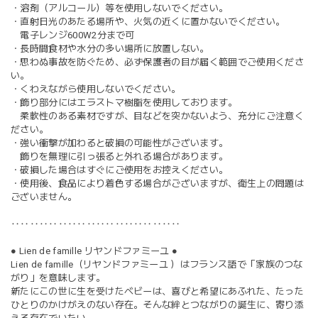
・溶剤（アルコール）等を使用しないでください。
・直射日光のあたる場所や、火気の近くに置かないでください。
電子レンジ600W2分まで可
・長時間食材や水分の多い場所に放置しない。
・思わぬ事故を防ぐため、必ず保護者の目が届く範囲でご使用くださ
い。
・くわえながら使用しないでください。
・飾り部分にはエラストマ樹脂を使用しております。
柔軟性のある素材ですが、目などを突かないよう、充分にご注意く
ださい。
・強い衝撃が加わると破損の可能性がございます。
飾りを無理に引っ張ると外れる場合があります。
・破損した場合はすぐにご使用をお控えください。
・使用後、食品により着色する場合がございますが、衛生上の問題は
ございません。
‥‥‥‥‥‥‥‥‥‥‥‥‥‥‥‥‥‥
● Lien de famille リヤンドファミーユ ●
Lien de famille（リヤンドファミーユ ）はフランス語で「家族のつな
がり」を意味します。
新たにこの世に生を受けたベビーは、喜びと希望にあふれた、たった
ひとりのかけがえのない存在。そんな絆とつながりの誕生に、寄り添