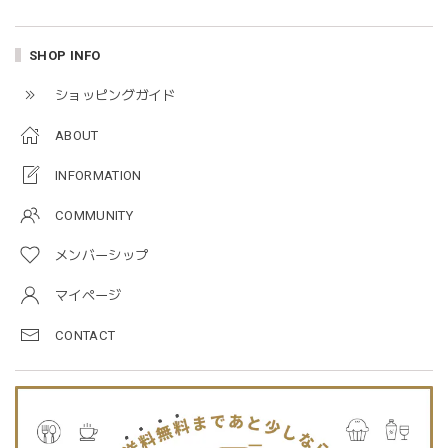
blanco ブランコ | mellow roomwear ルームウェア 大人用 マタニティ フリーサイズ
SHOP INFO
taupe（チャコールグレー）
2026/01/09
ショッピングガイド
ABOUT
blanco ブランコ | mellow rompers ベビーロンパース 帽子付き 0-3ヶ月
taupe（チャコールグレー）
INFORMATION
2026/01/09
COMMUNITY
メンバーシップ
blanco ブランコ | TSUBUTSUBU MEAL SET つぶつぶミールセット プレートセット ベビー食器 カトラリー
greige
マイページ
2025/12/28
CONTACT
プレゼントした友人がとても喜んでました。ありがとうござ
います！
Jellycat ジェリーキャット | Bashful Tiger Huge とら ぬいぐるみ 大きいサイズ