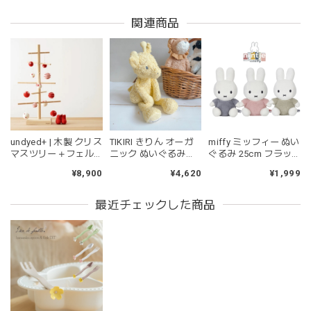
_即納
2026/06/18
関連商品
マグカップ BEANS 2 美濃焼 日本製 コーヒー豆柄
ブラウン
2026/06/17
undyed+ | 木製 クリス
TIKIRI きりん オーガ
miffy ミッフィー ぬい
kawaii&born | ハート型 歯固めリング シリコン
マスツリー＋フェル
ニック ぬいぐるみ
ぐるみ 25cm フラッ
pink
トオーナメント 木の
Gerald the Giraffe
フィー ブルー ピンク
¥8,900
¥4,620
¥1,999
2026/04/24
ツリー アンダイドプ
Organic Plush toy テ
グリーン
ラス
ィキリ TK94509
持ちやすいようで今持ってるおもちゃの中で1番長く握って
最近チェックした商品
いてくれます。舐めるのはもちろん、掲げてみたりいろんな
遊び方をしています。見た目が可愛いので遊んでいる姿もと
ても可愛いです。また、シリコン製なので哺乳瓶と一緒に洗
ったり除菌できたり常に清潔に保てるのも嬉しいです。