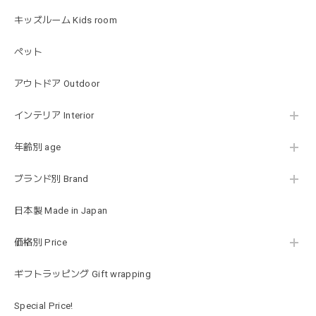
愛いです！
キッズルーム Kids room
ペット
MON AMI | プル グレーグース Sサイズ ガチョウ あひる ぬいぐるみ モナミ ST1524
2026/01/17
アウトドア Outdoor
可愛いファーストトイが届きました！ ありがとうございま
インテリア Interior
した！
年齢別 age
ブランド別 Brand
Happy Bag - 福袋 - Mサイズ
2026/01/14
日本製 Made in Japan
お砂場セットや木のおもちゃ、ニット帽にTシャツにサング
価格別 Price
ラス…お絵描きセットと食具までたっぷりと入っていまし
た…！✨どれも使いやすいベーシックな色味のものたちで、
ギフトラッピング Gift wrapping
すぐに使い始めました。今年もまた購入したいと思える最高
な福袋でした。
Special Price!