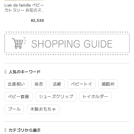
kawaii&born | くまちゃん 歯固めリング シリコン 木
Lien de famille ベビー
moca
カトラリー お花のス
2026/04/24
プーンフォーク
hanasaku spoon &
¥2,530
耳の部分が咥えやすいようでよく遊んでいます。木の部分は
fork SET ベビー食器
じゃぶじゃぶ洗うことができないため衛生面は若干気になり
ますが、見た目が可愛くて満足です。
blanco ブランコ | tsubu bib つぶビブ ベビースタイ 布製
gray
2026/03/26
人気のキーワード
グレーを購入しました！手持ちのビブより少し小さい作りで
出産祝い
浴衣
法被
ベビートイ
歯固め
したがかわいいので問題なし^ ^ありがとうございました♡
ベビー食器
シューズクリップ
トイホルダー
プール
木製おもちゃ
blanco | blanket clip ブランケットクリップ Lサイズ 21cmｘ6cm レザー ブランコ
02.oatmeal（L）
2026/02/21
カテゴリから選ぶ