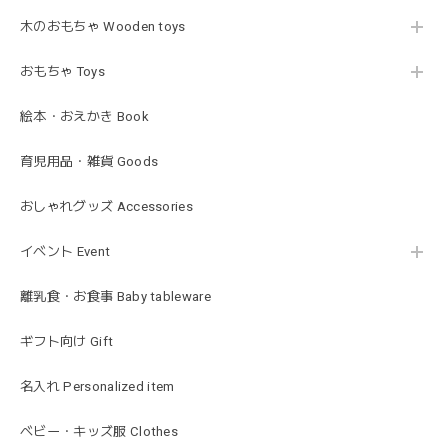
木のおもちゃ Wooden toys
Lien de famille | おはなのラトル オーガニックコットンラトル 花 恐竜 赤ちゃんのガラガラ 布製 日本製 リヤンドファミーユ
きょうりゅう/K60-141
2026/01/28
おもちゃ Toys
この度は迅速丁寧な対応をありがとうございました(^^) 梱包
絵本・おえかき Book
も素敵で嬉しいです。
育児用品・雑貨 Goods
mocmof モクモフ | バースデーケーキ ブロック 布製おもちゃ おままごと 622-576205
おしゃれグッズ Accessories
ST ストロベリー
2026/01/19
イベント Event
発送も早くてありがたかったです！
離乳食・お食事 Baby tableware
ギフト向け Gift
blanco ブランコ | ベビーブランケット swaddle blanket スワドル おくるみ 120×120cm 無地 赤ちゃん
lightbeige ライトベージュ
名入れ Personalized item
2026/01/17
出産祝いで渡しました。友人がとても喜んでおりました！可
ベビー・キッズ服 Clothes