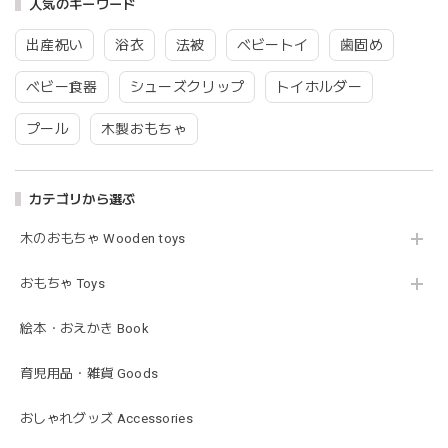
人気のキーワード
グレーを購入しました！手持ちのビブより少し小さい作りで
出産祝い
浴衣
法被
ベビートイ
歯固め
したがかわいいので問題なし^ ^ありがとうございました♡
ベビー食器
シューズクリップ
トイホルダー
プール
木製おもちゃ
blanco | blanket clip ブランケットクリップ Lサイズ 21cmｘ6cm レザー ブランコ
02.oatmeal（L）
2026/02/21
カテゴリから選ぶ
木のおもちゃ Wooden toys
Lien de famille | おはなのラトル オーガニックコットンラトル 花 恐竜 赤ちゃんのガラガラ 布製 日本製 リヤンドファミーユ
きょうりゅう/K60-141
2026/01/28
おもちゃ Toys
この度は迅速丁寧な対応をありがとうございました(^^) 梱包
絵本・おえかき Book
も素敵で嬉しいです。
育児用品・雑貨 Goods
mocmof モクモフ | バースデーケーキ ブロック 布製おもちゃ おままごと 622-576205
おしゃれグッズ Accessories
ST ストロベリー