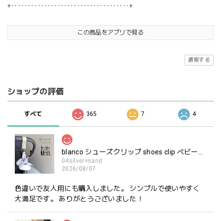
+‥‥‥‥‥‥‥‥‥‥‥‥‥‥‥‥‥‥+
この商品をアプリで見る
通報する
ショップの評価
すべて
365
7
4
blanco シューズクリップ shoes clip ベビーシューズ ホルダー ブランコ
04silver×sand
2026/08/07
色違いで友人用にも購入しました。 シンプルで使いやすく
大満足です。 ありがとうございました！