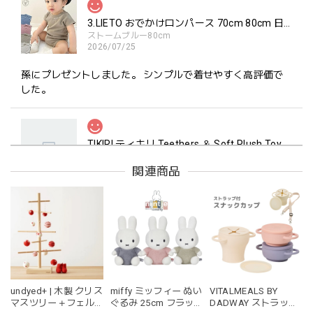
3.LIETO おでかけロンパース 70cm 80cm 日本製 スリーリエート
ストームブルー80cm
2026/07/25
孫にプレゼントしました。 シンプルで着せやすく高評価で
した。
TIKIRI ティキリ Teethers ＆ Soft Plush Toy Alvin ぞう 歯固め＆ぬいぐるみセット
_即納
2026/06/18
関連商品
マグカップ BEANS 2 美濃焼 日本製 コーヒー豆柄
ブラウン
2026/06/17
undyed+ | 木製 クリス
miffy ミッフィー ぬい
VITALMEALS BY
kawaii&born | ハート型 歯固めリング シリコン
マスツリー＋フェル
ぐるみ 25cm フラッ
DADWAY ストラップ
pink