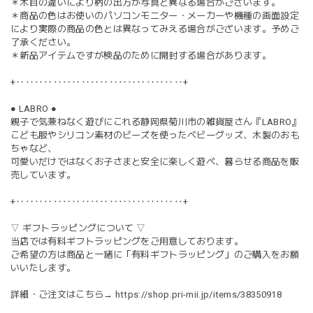
＊木目の違いにより柄の出方が写真と異なる場合がございます。
＊商品の色はお使いのパソコンモニター・メーカーや機種の画面設定
により実際の商品の色とは異なってみえる場合がございます。予めご
了承ください。
＊新品アイテムですが検品のために開封する場合があります。
+‥‥‥‥‥‥‥‥‥‥‥‥‥‥‥‥‥‥+
● LABRO ●
親子で気兼ねなく遊びにこれる静岡県菊川市の雑貨屋さん『LABRO』
こども服やシリコン素材のビーズを使ったベビーグッズ、木製のおも
ちゃなど、
可愛いだけではなくお子さまと安全に楽しく遊べ、暮らせる商品を販
売しています。
+‥‥‥‥‥‥‥‥‥‥‥‥‥‥‥‥‥‥+
▽ ギフトラッピングについて ▽
当店では有料ギフトラッピングをご用意しております。
ご希望の方は商品と一緒に「有料ギフトラッピング」のご購入をお願
いいたします。
詳細・ご注文はこちら→
https://shop.pri-mii.jp/items/38350918