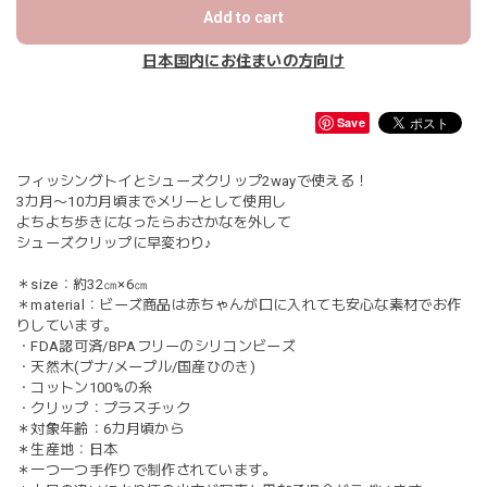
Add to cart
日本国内にお住まいの方向け
Save
フィッシングトイとシューズクリップ2wayで使える！
3カ月〜10カ月頃までメリーとして使用し
よちよち歩きになったらおさかなを外して
シューズクリップに早変わり♪
＊size：約32㎝×6㎝
＊material：ビーズ商品は赤ちゃんが口に入れても安心な素材でお作
りしています。
・FDA認可済/BPAフリーのシリコンビーズ
・天然木(ブナ/メープル/国産ひのき)
・コットン100%の糸
・クリップ：プラスチック
＊対象年齢：6カ月頃から
＊生産地：日本
＊一つ一つ手作りで制作されています。