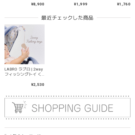
トオーナメント 木の
フィー ブルー ピンク
付きスナックカップ
¥8,900
¥1,999
¥1,760
2026/04/24
ツリー アンダイドプ
グリーン
ラス
持ちやすいようで今持ってるおもちゃの中で1番長く握って
最近チェックした商品
いてくれます。舐めるのはもちろん、掲げてみたりいろんな
遊び方をしています。見た目が可愛いので遊んでいる姿もと
ても可愛いです。また、シリコン製なので哺乳瓶と一緒に洗
ったり除菌できたり常に清潔に保てるのも嬉しいです。
kawaii&born | くまちゃん 歯固めリング シリコン 木
LABRO ラブロ | 2way
moca
フィッシングトイ く
2026/04/24
じらさん シューズク
リップ 木製おもちゃ
¥2,530
耳の部分が咥えやすいようでよく遊んでいます。木の部分は
ベビーカー取付可
じゃぶじゃぶ洗うことができないため衛生面は若干気になり
ますが、見た目が可愛くて満足です。
blanco ブランコ | tsubu bib つぶビブ ベビースタイ 布製
gray
2026/03/26