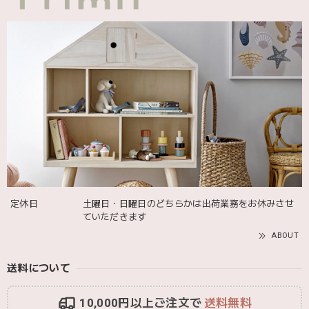
2025/12/12
blanco ブランコ | ダブルボアブランケット ベビー double boa blanket ホワイト 無地
2025/12/09
発送も届くのも早かったです！バースデーバルーンも入って
て嬉しかったです🎈誕生日に使わせて頂きます🫶
Adnil LAND アドニルランド | PULL ALONG PUPPY からだをくねくねさせながらついてくる プル アロング パピー プルトイ 木のおもちゃ
2025/12/02
定休日
土曜日・日曜日のどちらかは出荷業務をお休みさせ
ていただきます
ABOUT
送料について
10,000円以上ご注文で
送料無料