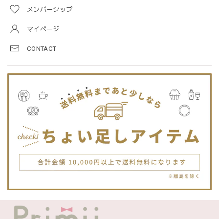
メンバーシップ
blanco ブランコ | TSUBUTSUBU MEAL SET つぶつぶミールセット プレートセット ベビー食器 カトラリー
greige
マイページ
2025/12/28
CONTACT
プレゼントした友人がとても喜んでました。ありがとうござ
います！
Jellycat ジェリーキャット | Bashful Tiger Huge とら ぬいぐるみ 大きいサイズ
2025/12/16
JELLYCATは特に個体差が激しいブランドなので、どんな子
が来るかいつも少し不安ですが、可愛い子が届いて良かった
です。Primiiさんでお迎えした子はみんな可愛い子なので嬉
しいです。
blanco ブランコ | TSUBUTSUBU MEAL SET つぶつぶミールセット プレートセット ベビー食器 カトラリー
greige