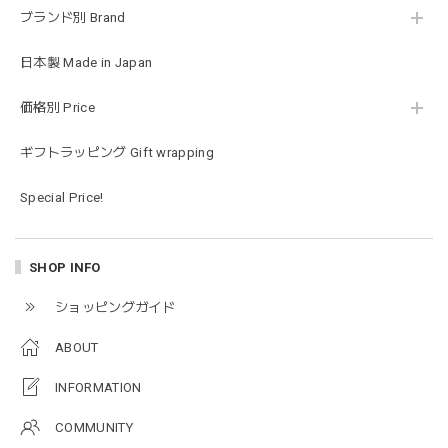
ブランド別 Brand
Happy Bag - 福袋 - Mサイズ
2026/01/14
日本製 Made in Japan
お砂場セットや木のおもちゃ、ニット帽にTシャツにサング
価格別 Price
ラス…お絵描きセットと食具までたっぷりと入っていまし
た…！✨どれも使いやすいベーシックな色味のものたちで、
ギフトラッピング Gift wrapping
すぐに使い始めました。今年もまた購入したいと思える最高
な福袋でした。
Special Price!
blanco ブランコ | mellow roomwear ルームウェア 大人用 マタニティ フリーサイズ
SHOP INFO
taupe（チャコールグレー）
2026/01/09
ショッピングガイド
ABOUT
blanco ブランコ | mellow rompers ベビーロンパース 帽子付き 0-3ヶ月
taupe（チャコールグレー）
INFORMATION
2026/01/09
COMMUNITY