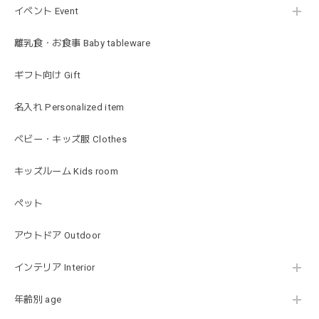
2026/01/19
イベント Event
発送も早くてありがたかったです！
離乳食・お食事 Baby tableware
ギフト向け Gift
blanco ブランコ | ベビーブランケット swaddle blanket スワドル おくるみ 120×120cm 無地 赤ちゃん
lightbeige ライトベージュ
名入れ Personalized item
2026/01/17
出産祝いで渡しました。友人がとても喜んでおりました！可
ベビー・キッズ服 Clothes
愛いです！
キッズルーム Kids room
ペット
MON AMI | プル グレーグース Sサイズ ガチョウ あひる ぬいぐるみ モナミ ST1524
2026/01/17
アウトドア Outdoor
可愛いファーストトイが届きました！ ありがとうございま
インテリア Interior
した！
年齢別 age