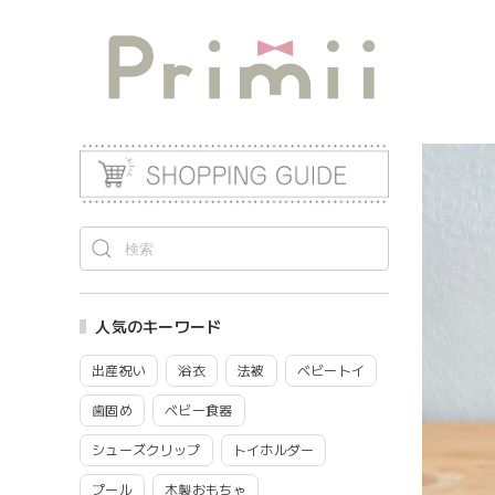
人気のキーワード
出産祝い
浴衣
法被
ベビートイ
歯固め
ベビー食器
シューズクリップ
トイホルダー
プール
木製おもちゃ