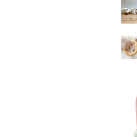
持ちや
います
潔に保
耳の部