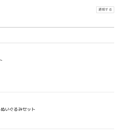
通報する
ト
う 歯固め＆ぬいぐるみセット