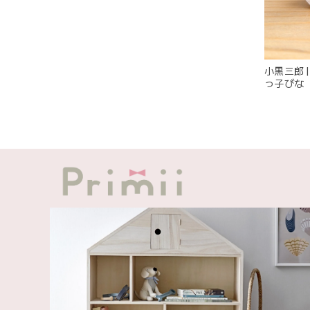
この度
小黒三郎 |
っ子びな（
製
発送も
出産祝