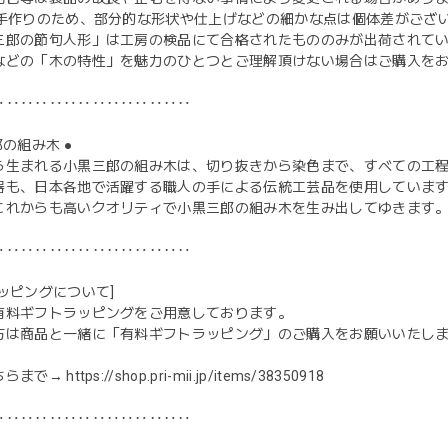
点手作りのため、部分的な形状や仕上げなどの細かな点は個体差がござ
三郎の節句人形」は工房の検品にて合格されたもののみが出荷されて
などの「木の特性」を魅力のひとつとご理解頂けない場合はご購入を
‥‥‥‥‥‥‥‥‥‥‥‥‥‥
郎の組み木 ●
ら生まれる小黒三郎の組み木は、切り抜きから染色まで、すべての工
器も、日本各地で活躍する職人の手による伝統工芸品を使用していま
これからも高いクオリティで小黒三郎の組み木を生み出してゆきます
‥‥‥‥‥‥‥‥‥‥‥‥‥‥
ッピングについて]
有料ギフトラッピングをご用意しております。
方は商品と一緒に「有料ギフトラッピング」のご購入をお願いいたし
ちらまで→
https://shop.pri-mii.jp/items/38350918
‥‥‥‥‥‥‥‥‥‥‥‥‥‥