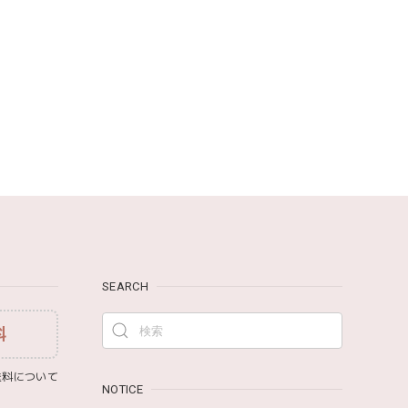
です。
まごと 622-576205
ワドル おくるみ 120×120cm 無地 赤ちゃん
SEARCH
料
み モナミ ST1524
料について
NOTICE