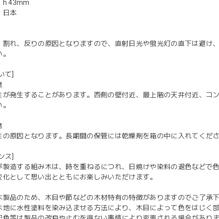
h 43mm
：日本
、割れ、反りの原因となりますので、直射日光や蛍光灯の直下は避け
い。
いて]
意
ミが発生することがあります。西側の壁付近、最上階の天井付近、コ
い。
意
ミの原因となります。長期間の保管には乾燥剤を箱の中に入れてくだ
ンス]
が製造する組み木は、時を重ねるにつれ、日焼けや染料の退色などで
変化として思い出とともにお楽しみいただけます。
木製品のため、木目や節などの木材特有の特徴がありますのでご了承
木地に水性塗料を染み込ませる方法により、木目によって色をはじく
配色等は製品の改良や止むを得ない事情により変更される場合があり