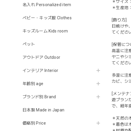
＊サイズ：
名入れ Personalized item
＊生産地
ベビー・キッズ服 Clothes
[飾り方]
日焼けや
キッズルーム Kids room
てくださ
ペット
[保管につ
高温に注
ヤニやシ
アウトドア Outdoor
てくださ
インテリア Interior
多湿に注
カビ、シ
年齢別 age
[メンテナ
ブランド別 Brand
遊プラン
で、経年
日本製 Made in Japan
＊天然の
価格別 Price
＊着色は
＊材質や