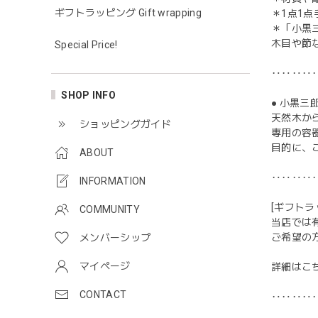
ギフトラッピング Gift wrapping
＊1点1
＊「小黒
木目や節
Special Price!
‥‥‥‥
SHOP INFO
● 小黒三
天然木か
ショッピングガイド
専用の容
目的に、
ABOUT
‥‥‥‥
INFORMATION
[ギフトラ
COMMUNITY
当店では
ご希望の
メンバーシップ
マイページ
詳細はこ
CONTACT
‥‥‥‥