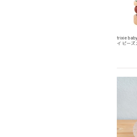
目が可
trixie b
イ ビーズメ
もちゃ ト
グレー