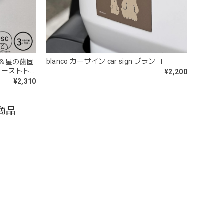
blanco カーサイン car sign ブランコ
プ＆星の歯固
ァーストト
¥2,200
¥2,310
問題なし^ ^ありがとうございました♡
商品
ｘ6cm レザー ブランコ
Lien de famille | おはなのラトル オーガニックコットンラトル 花 恐竜 赤ちゃんのガラガラ 布製 日本製 リヤンドファミーユ