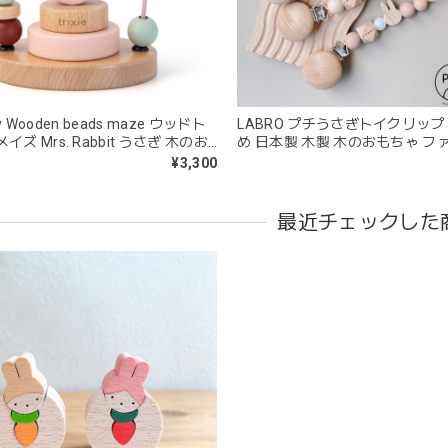
愛くて満足です。
blanco ブランコ | tsubu bib つぶビブ ベビースタイ 布製
gray
aby Wooden beads maze ウッドト
LABRO プチうさぎトイクリッ
2026/03/26
イズ Mrs. Rabbit うさぎ 木のお
め 日本製 木製 木のおもちゃ フ
リクシー
イ ラブロ
¥3,300
を購入しました！手持ちのビブより少し小さい作りでしたがかわいいので
最近チェックした
blanco | blanket clip ブランケットクリップ Lサイズ 21cm
02.oatmeal（L）
2026/02/21
きょうりゅう/K60-141
2026/01/28