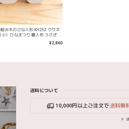
は迅速丁寧な対応をありがとうございました(^^) 梱包も素敵で嬉しい
mocmof モクモフ | バースデーケーキ ブロック 布製おもちゃ おま
 組み木のひな人形 KH252 ウサギ
ST ストロベリー
小）ひなまつり 雛人形 うさぎ 木
2026/01/19
¥2,860
早くてありがたかったです！
blanco ブランコ | ベビーブランケット swaddle blanket ス
lightbeige ライトベージュ
2026/01/17
送料について
いで渡しました。友人がとても喜んでおりました！可愛いです！
10,000円以上ご注文で
送料無
MON AMI | プル グレーグース Sサイズ ガチョウ あひる ぬいぐる
送
2026/01/17