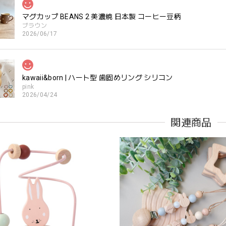
マグカップ BEANS 2 美濃焼 日本製 コーヒー豆柄
ブラウン
2026/06/17
kawaii&born | ハート型 歯固めリング シリコン
pink
2026/04/24
すいようで今持ってるおもちゃの中で1番長く握っていてくれます。舐
関連商品
。見た目が可愛いので遊んでいる姿もとても可愛いです。また、シリ
てるのも嬉しいです。
kawaii&born | くまちゃん 歯固めリング シリコン 木
moca
2026/04/24
分が咥えやすいようでよく遊んでいます。木の部分はじゃぶじゃぶ洗