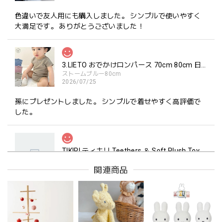
色違いで友人用にも購入しました。 シンプルで使いやすく
大満足です。 ありがとうございました！
3.LIETO おでかけロンパース 70cm 80cm 日本製 スリーリエート
ストームブルー80cm
2026/07/25
孫にプレゼントしました。 シンプルで着せやすく高評価で
した。
TIKIRI ティキリ Teethers ＆ Soft Plush Toy Alvin ぞう 歯固め＆ぬいぐるみセット
_即納
2026/06/18
関連商品
マグカップ BEANS 2 美濃焼 日本製 コーヒー豆柄
ブラウン