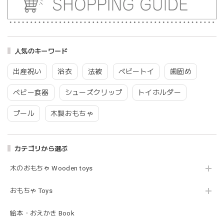
blanco ブランコ | tsubu bib つぶビブ ベビースタイ 布製
gray
2026/03/26
人気のキーワード
グレーを購入しました！手持ちのビブより少し小さい作りで
出産祝い
浴衣
法被
ベビートイ
歯固め
したがかわいいので問題なし^ ^ありがとうございました♡
ベビー食器
シューズクリップ
トイホルダー
プール
木製おもちゃ
blanco | blanket clip ブランケットクリップ Lサイズ 21cmｘ6cm レザー ブランコ
02.oatmeal（L）
2026/02/21
カテゴリから選ぶ
木のおもちゃ Wooden toys
Lien de famille | おはなのラトル オーガニックコットンラトル 花 恐竜 赤ちゃんのガラガラ 布製 日本製 リヤンドファミーユ
きょうりゅう/K60-141
2026/01/28
おもちゃ Toys
この度は迅速丁寧な対応をありがとうございました(^^) 梱包
絵本・おえかき Book
も素敵で嬉しいです。