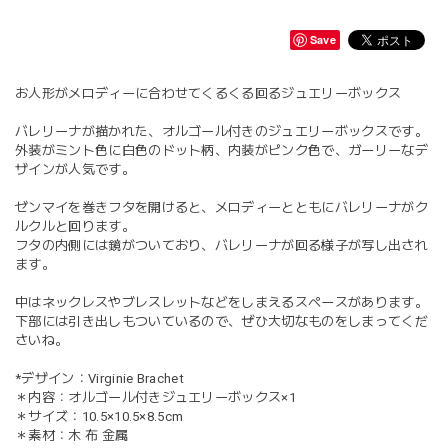
Save
お人形がメロディーに合わせてくるくる回るジュエリーボックス
バレリーナが描かれた、オルゴール付きのジュエリーボックスです。
外装がミント色に白色のドット柄、内装がピンク色で、ガーリーなデ
ザインが人気です。
ゼンマイを巻きフタを開けると、メロディーとともにバレリーナがク
ルクルと回ります。
フタの内側には鏡がついており、バレリーナが回る様子が写し出され
ます。
中はネックレスやブレスレットなどをしまえるスペースがあります。
下部には引き出しもついているので、ぜひ大切なものをしまってくだ
さいね。
*デザイン：Virginie Brachet
＊内容：オルゴール付きジュエリーボックス×1
＊サイズ：10.5×10.5×8.5cm
＊素材：木 布 金属