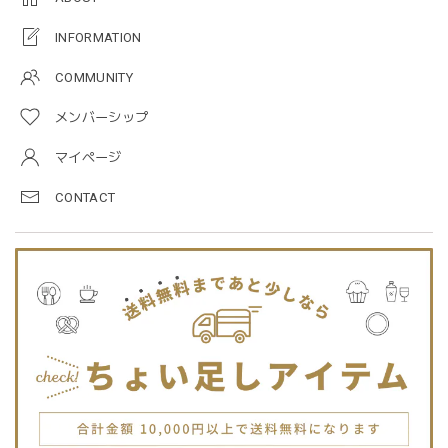
blanco ブランコ | mellow rompers ベビーロンパース 帽子付き 0-3ヶ月
taupe（チャコールグレー）
INFORMATION
2026/01/09
COMMUNITY
メンバーシップ
blanco ブランコ | TSUBUTSUBU MEAL SET つぶつぶミールセット プレートセット ベビー食器 カトラリー
greige
マイページ
2025/12/28
CONTACT
プレゼントした友人がとても喜んでました。ありがとうござ
います！
Jellycat ジェリーキャット | Bashful Tiger Huge とら ぬいぐるみ 大きいサイズ
2025/12/16
JELLYCATは特に個体差が激しいブランドなので、どんな子
が来るかいつも少し不安ですが、可愛い子が届いて良かった
です。Primiiさんでお迎えした子はみんな可愛い子なので嬉
しいです。