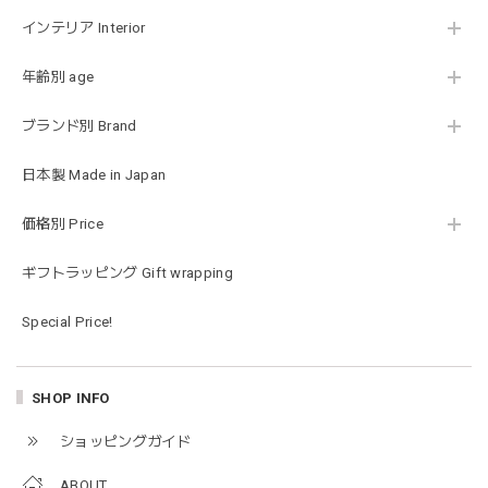
可愛いファーストトイが届きました！ ありがとうございま
インテリア Interior
した！
年齢別 age
ブランド別 Brand
Happy Bag - 福袋 - Mサイズ
2026/01/14
日本製 Made in Japan
お砂場セットや木のおもちゃ、ニット帽にTシャツにサング
価格別 Price
ラス…お絵描きセットと食具までたっぷりと入っていまし
た…！✨どれも使いやすいベーシックな色味のものたちで、
ギフトラッピング Gift wrapping
すぐに使い始めました。今年もまた購入したいと思える最高
な福袋でした。
Special Price!
blanco ブランコ | mellow roomwear ルームウェア 大人用 マタニティ フリーサイズ
SHOP INFO
taupe（チャコールグレー）
2026/01/09
ショッピングガイド
ABOUT