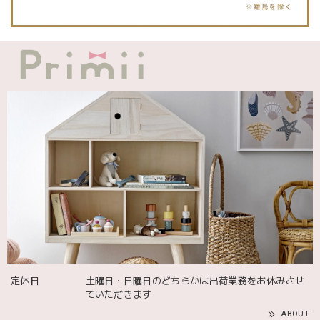
blanco ブランコ | TSUBUTSUBU MEAL SET つぶつぶミールセット プレートセット ベビー食器 カトラリー
greige
2025/12/12
blanco ブランコ | ダブルボアブランケット ベビー double boa blanket ホワイト 無地
2025/12/09
発送も届くのも早かったです！バースデーバルーンも入って
て嬉しかったです🎈誕生日に使わせて頂きます🫶
Adnil LAND アドニルランド | PULL ALONG PUPPY からだをくねくねさせながらついてくる プル アロング パピー プルトイ 木のおもちゃ
2025/12/02
定休日
土曜日・日曜日のどちらかは出荷業務をお休みさせ
ていただきます
ABOUT