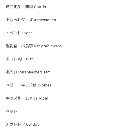
育児用品・雑貨 Goods
mocmof モクモフ | バースデーケーキ ブロック 布製おもちゃ おままごと 622-576205
おしゃれグッズ Accessories
ST ストロベリー
2026/01/19
イベント Event
発送も早くてありがたかったです！
離乳食・お食事 Baby tableware
ギフト向け Gift
blanco ブランコ | ベビーブランケット swaddle blanket スワドル おくるみ 120×120cm 無地 赤ちゃん
lightbeige ライトベージュ
名入れ Personalized item
2026/01/17
出産祝いで渡しました。友人がとても喜んでおりました！可
ベビー・キッズ服 Clothes
愛いです！
キッズルーム Kids room
ペット
MON AMI | プル グレーグース Sサイズ ガチョウ あひる ぬいぐるみ モナミ ST1524
2026/01/17
アウトドア Outdoor