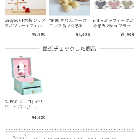
2026/06/17
undyed+ | 木製 クリス
TIKIRI きりん オーガ
miffy ミッフィー ぬい
kawaii&born | ハート型 歯固めリング シリコン
マスツリー＋フェル
ニック ぬいぐるみ
ぐるみ 25cm フラッ
pink
トオーナメント 木の
Gerald the Giraffe
フィー ブルー ピンク
¥8,900
¥4,620
¥1,999
2026/04/24
ツリー アンダイドプ
Organic Plush toy テ
グリーン
ラス
ィキリ TK94509
持ちやすいようで今持ってるおもちゃの中で1番長く握って
最近チェックした商品
いてくれます。舐めるのはもちろん、掲げてみたりいろんな
遊び方をしています。見た目が可愛いので遊んでいる姿もと
ても可愛いです。また、シリコン製なので哺乳瓶と一緒に洗
ったり除菌できたり常に清潔に保てるのも嬉しいです。
kawaii&born | くまちゃん 歯固めリング シリコン 木
DJECO ジェコ | デリ
moca
ケート バレリーナ オ
2026/04/24
ルゴール付き ジュエ
リーボックス dj06085
¥4,620
耳の部分が咥えやすいようでよく遊んでいます。木の部分は
じゃぶじゃぶ洗うことができないため衛生面は若干気になり
ますが、見た目が可愛くて満足です。