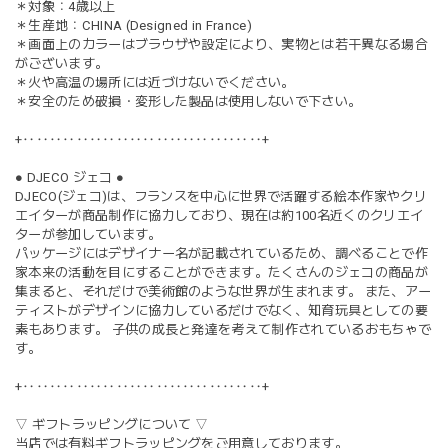
＊対象：4歳以上
＊生産地：CHINA (Designed in France)
＊画面上のカラーはブラウザや設定により、実物とは若干異なる場合
がございます。
＊火や高温の場所には近づけないでください。
＊安全のため破損・変形した製品は使用しないで下さい。
+‥‥‥‥‥‥‥‥‥‥‥‥‥‥‥‥‥‥+
● DJECO ジェコ ●
DJECO(ジェコ)は、フランスを中心に世界で活躍する絵本作家やクリ
エイターが商品制作に協力しており、現在は約100名近くのクリエイ
ターが参加しています。
パッケージにはデザイナー名が記載されているため、調べることで作
家本来の活動を目にすることができます。たくさんのジェコの商品が
集まると、それだけで美術館のような世界が生まれます。 また、アー
ティストがデザインに協力しているだけでなく、知育玩具としての要
素もあります。 子供の成長と発達を考えて制作されているおもちゃで
す。
+‥‥‥‥‥‥‥‥‥‥‥‥‥‥‥‥‥‥+
▽ ギフトラッピングについて ▽
当店では有料ギフトラッピングをご用意しております。