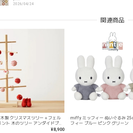
2026/04/24
すいようで今持ってるおもちゃの中で1番長く握っていてくれます。舐
関連商品
。見た目が可愛いので遊んでいる姿もとても可愛いです。また、シリ
てるのも嬉しいです。
kawaii&born | くまちゃん 歯固めリング シリコン 木
moca
2026/04/24
分が咥えやすいようでよく遊んでいます。木の部分はじゃぶじゃぶ洗
愛くて満足です。
blanco ブランコ | tsubu bib つぶビブ ベビースタイ 布製
gray
+ | 木製 クリスマスツリー＋フェル
miffy ミッフィー ぬいぐるみ 25
2026/03/26
メント 木のツリー アンダイドプラ
フィー ブルー ピンク グリーン
¥8,900
を購入しました！手持ちのビブより少し小さい作りでしたがかわいいので