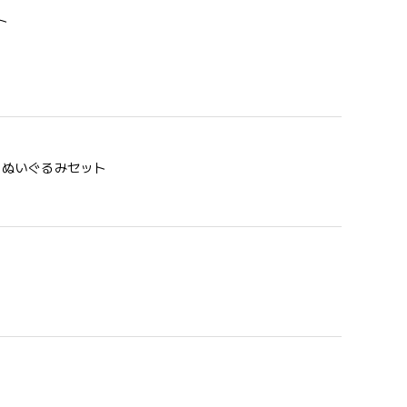
ト
う 歯固め＆ぬいぐるみセット