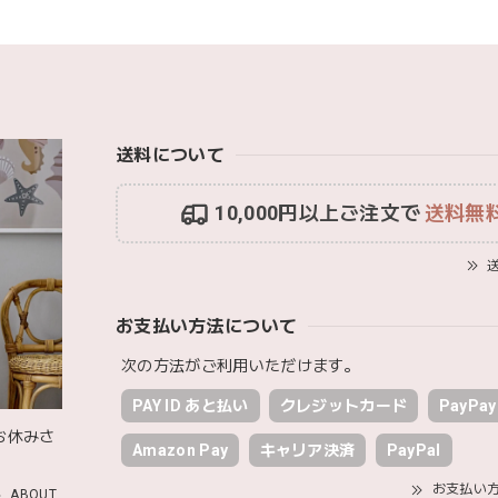
blanco ブランコ | ベビーブランケット swaddle blanket ス
lightbeige ライトベージュ
2026/01/17
送料について
いで渡しました。友人がとても喜んでおりました！可愛いです！
10,000円以上ご注文で
送料無
MON AMI | プル グレーグース Sサイズ ガチョウ あひる ぬいぐる
送
2026/01/17
お支払い方法について
ファーストトイが届きました！ ありがとうございました！
次の方法がご利用いただけます。
PAY ID あと払い
クレジットカード
PayPay
お休みさ
Happy Bag - 福袋 - Mサイズ
Amazon Pay
キャリア決済
PayPal
2026/01/14
お支払い
ABOUT