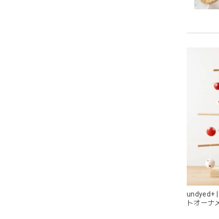
持ちや
います
潔に保
耳の部
目が可
undyed
トオーナ
ス
グレー