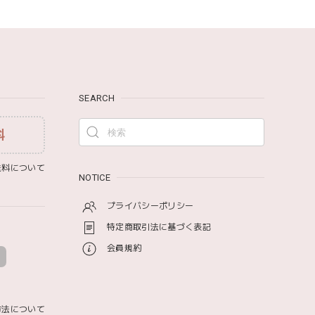
ワドル おくるみ 120×120cm 無地 赤ちゃん
SEARCH
料
み モナミ ST1524
料について
NOTICE
プライバシーポリシー
特定商取引法に基づく表記
会員規約
方法について