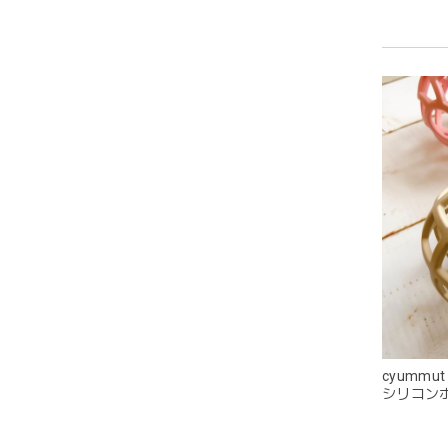
この度
cyummu
シリコンボ
すみカラ
発送も