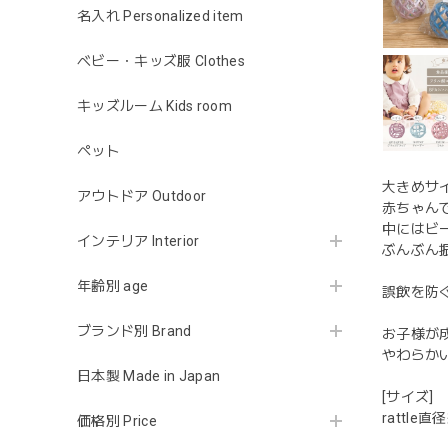
名入れ Personalized item
ベビー・キッズ服 Clothes
キッズルーム Kids room
ペット
大きめサ
アウトドア Outdoor
赤ちゃん
中にはビ
インテリア Interior
ぶんぶん
年齢別 age
誤飲を防
ブランド別 Brand
お子様が
やわらか
日本製 Made in Japan
[サイズ]
rattle直
価格別 Price