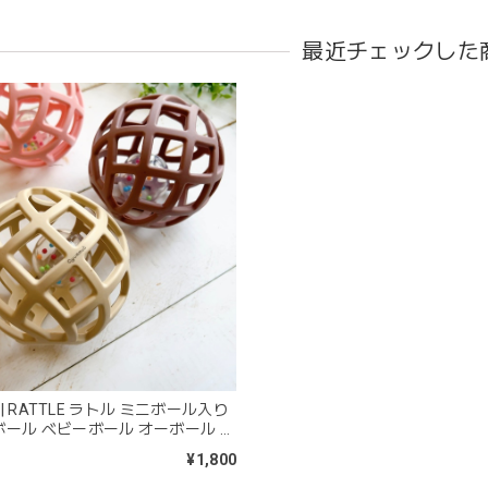
最近チェックした
blanco | blanket clip ブランケットクリップ Lサイズ 21cm
02.oatmeal（L）
2026/02/21
きょうりゅう/K60-141
2026/01/28
は迅速丁寧な対応をありがとうございました(^^) 梱包も素敵で嬉しい
mocmof モクモフ | バースデーケーキ ブロック 布製おもちゃ おま
t | RATTLE ラトル ミニボール入り
ST ストロベリー
ール ベビーボール オーボール く
2026/01/19
ー キュムット
¥1,800
早くてありがたかったです！