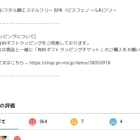
/フタル酸エステルフリー BPA（ビスフェノールA)フリー
‥‥‥‥‥‥‥‥‥‥‥‥‥‥
ッピングについて]
有料ギフトラッピングをご用意しております。
方は商品と一緒に「有料ギフトラッピングチケット」のご購入をお願
注文はこちら→
https://shop.pri-mii.jp/items/38350918
‥‥‥‥‥‥‥‥‥‥‥‥‥‥
の評価
べて
364
7
4