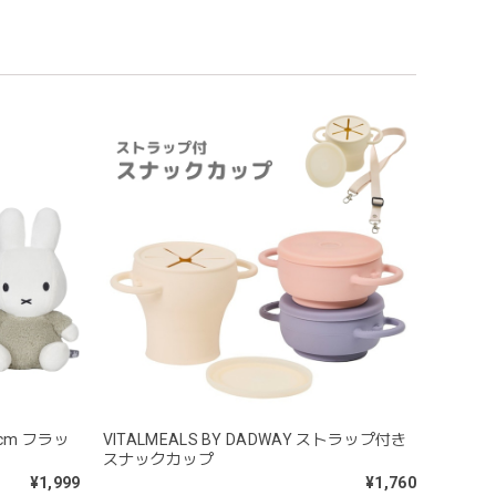
めるのはもちろん、掲げてみたりいろんな遊び方をして
コン製なので哺乳瓶と一緒に洗ったり除菌できたり常に清
うことができないため衛生面は若干気になりますが、見た
cm フラッ
VITALMEALS BY DADWAY ストラップ付き
スナックカップ
¥1,999
¥1,760
問題なし^ ^ありがとうございました♡