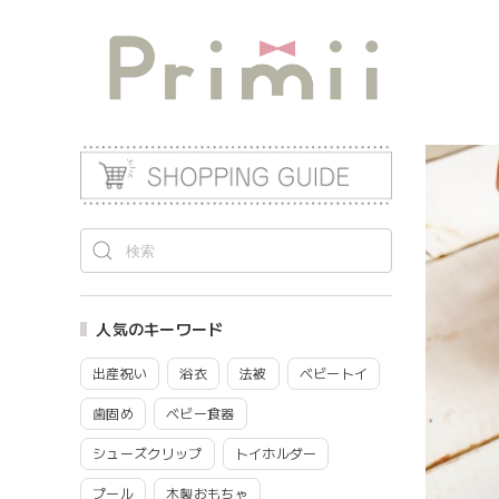
人気のキーワード
出産祝い
浴衣
法被
ベビートイ
歯固め
ベビー食器
シューズクリップ
トイホルダー
プール
木製おもちゃ