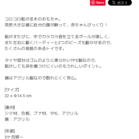
Save
コロコロ転がる木のおもちゃ。
突然大きな鏡に自分の顔が映って、赤ちゃんびっくり！
転がすたびに、中でカラカラ音を立てるボールが楽しく、
また左右に動くバーディーと2つのビーズも動かせるので、
たくさんの発見のあるトイです。
タイヤ部分はゴムのように柔らかいTPE製なので、
転がしても床を傷つけにくいのもうれしいポイント。
鏡はアクリル製なので割れにくく安心。
[サイズ]
22 x Φ14.5 cm
[素材]
シマ材、合板、ブナ材、TPE、アクリル
鏡：アクリル
[年齢]
3ヶ月頃～