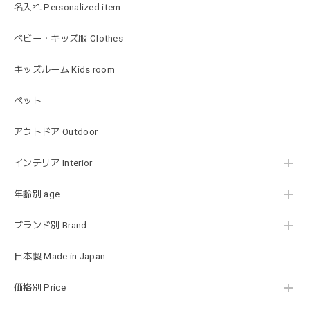
名入れ Personalized item
2026/01/17
出産祝いで渡しました。友人がとても喜んでおりました！可
ベビー・キッズ服 Clothes
愛いです！
キッズルーム Kids room
ペット
MON AMI | プル グレーグース Sサイズ ガチョウ あひる ぬいぐるみ モナミ ST1524
2026/01/17
アウトドア Outdoor
可愛いファーストトイが届きました！ ありがとうございま
インテリア Interior
した！
年齢別 age
ブランド別 Brand
Happy Bag - 福袋 - Mサイズ
2026/01/14
日本製 Made in Japan
お砂場セットや木のおもちゃ、ニット帽にTシャツにサング
価格別 Price
ラス…お絵描きセットと食具までたっぷりと入っていまし
た…！✨どれも使いやすいベーシックな色味のものたちで、