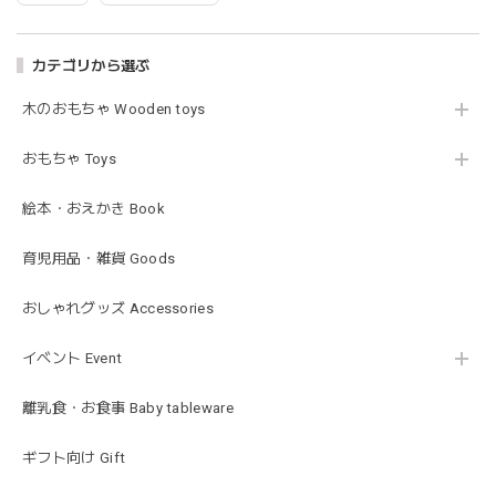
02.oatmeal（L）
2026/02/21
カテゴリから選ぶ
木のおもちゃ Wooden toys
Lien de famille | おはなのラトル オーガニックコットンラトル 花 恐竜 赤ちゃんのガラガラ 布製 日本製 リヤンドファミーユ
きょうりゅう/K60-141
2026/01/28
おもちゃ Toys
この度は迅速丁寧な対応をありがとうございました(^^) 梱包
絵本・おえかき Book
も素敵で嬉しいです。
育児用品・雑貨 Goods
mocmof モクモフ | バースデーケーキ ブロック 布製おもちゃ おままごと 622-576205
おしゃれグッズ Accessories
ST ストロベリー
2026/01/19
イベント Event
発送も早くてありがたかったです！
離乳食・お食事 Baby tableware
ギフト向け Gift
blanco ブランコ | ベビーブランケット swaddle blanket スワドル おくるみ 120×120cm 無地 赤ちゃん
lightbeige ライトベージュ