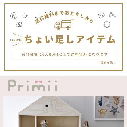
Jellycat ジェリーキャット | Bashful Tiger Huge とら ぬいぐるみ 大きいサイズ
2025/12/16
JELLYCATは特に個体差が激しいブランドなので、どんな子
が来るかいつも少し不安ですが、可愛い子が届いて良かった
です。Primiiさんでお迎えした子はみんな可愛い子なので嬉
しいです。
blanco ブランコ | TSUBUTSUBU MEAL SET つぶつぶミールセット プレートセット ベビー食器 カトラリー
greige
2025/12/12
blanco ブランコ | ダブルボアブランケット ベビー double boa blanket ホワイト 無地
2025/12/09