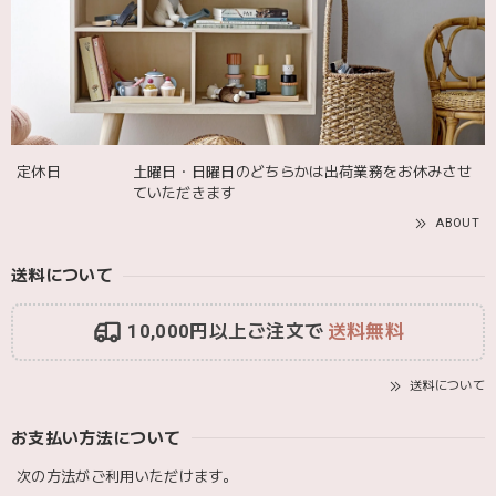
発送も届くのも早かったです！バースデーバルーンも入って
て嬉しかったです🎈誕生日に使わせて頂きます🫶
Adnil LAND アドニルランド | PULL ALONG PUPPY からだをくねくねさせながらついてくる プル アロング パピー プルトイ 木のおもちゃ
2025/12/02
定休日
土曜日・日曜日のどちらかは出荷業務をお休みさせ
ていただきます
ABOUT
送料について
10,000円以上ご注文で
送料無料
送料について
お支払い方法について
次の方法がご利用いただけます。