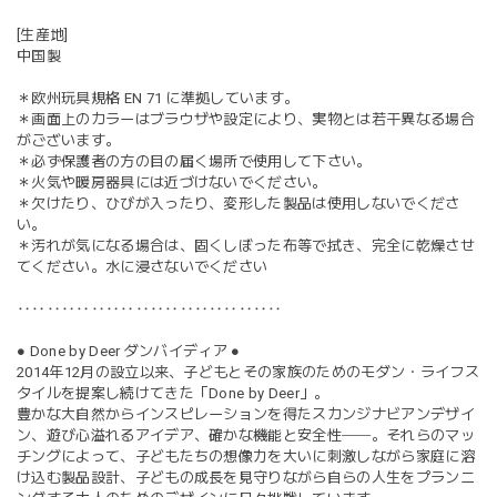
[生産地]
中国製
＊欧州玩具規格 EN 71 に準拠しています。
＊画面上のカラーはブラウザや設定により、実物とは若干異なる場合
がございます。
＊必ず保護者の方の目の届く場所で使用して下さい。
＊火気や暖房器具には近づけないでください。
＊欠けたり、ひびが入ったり、変形した製品は使用しないでくださ
い。
＊汚れが気になる場合は、固くしぼった布等で拭き、完全に乾燥させ
てください。水に浸さないでください
‥‥‥‥‥‥‥‥‥‥‥‥‥‥‥‥‥‥
● Done by Deer ダンバイディア ●
2014年12月の設立以来、子どもとその家族のためのモダン・ライフス
タイルを提案し続けてきた「Done by Deer」。
豊かな大自然からインスピレーションを得たスカンジナビアンデザイ
ン、遊び心溢れるアイデア、確かな機能と安全性──。それらのマッ
チングによって、子どもたちの想像力を大いに刺激しながら家庭に溶
け込む製品設計、子どもの成長を見守りながら自らの人生をプランニ