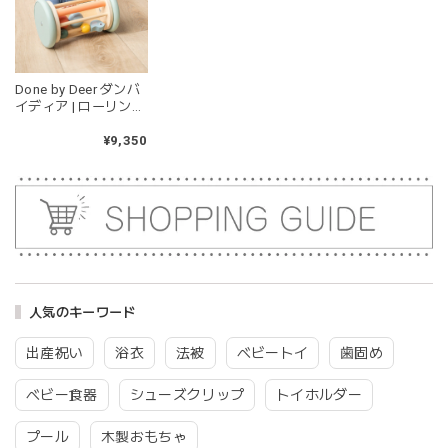
kawaii&born | くまちゃん 歯固めリング シリコン 木
Done by Deer ダンバ
moca
イディア | ローリング
2026/04/24
アクティビティミラ
ー バーディ 木のおも
¥9,350
耳の部分が咥えやすいようでよく遊んでいます。木の部分は
ちゃ Rolling activity
じゃぶじゃぶ洗うことができないため衛生面は若干気になり
mirror - Birdee -
ますが、見た目が可愛くて満足です。
Colour mix
blanco ブランコ | tsubu bib つぶビブ ベビースタイ 布製
gray
2026/03/26
人気のキーワード
グレーを購入しました！手持ちのビブより少し小さい作りで
出産祝い
浴衣
法被
ベビートイ
歯固め
したがかわいいので問題なし^ ^ありがとうございました♡
ベビー食器
シューズクリップ
トイホルダー
プール
木製おもちゃ
blanco | blanket clip ブランケットクリップ Lサイズ 21cmｘ6cm レザー ブランコ