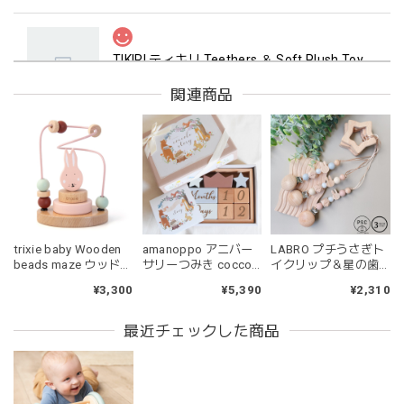
TIKIRI ティキリ Teethers ＆ Soft Plush Toy Alvin ぞう 歯固め＆ぬいぐるみセット
_即納
2026/06/18
関連商品
マグカップ BEANS 2 美濃焼 日本製 コーヒー豆柄
ブラウン
2026/06/17
trixie baby Wooden
amanoppo アニバー
LABRO プチうさぎト
kawaii&born | ハート型 歯固めリング シリコン
beads maze ウッドト
サリーつみき coccole
イクリップ＆星の歯
pink
イ ビーズメイズ Mrs.
story ベビーギフト あ
固め 日本製 木製 木の
¥3,300
¥5,390
¥2,310
2026/04/24
Rabbit うさぎ 木のお
まのっぽ
おもちゃ ファースト
もちゃ トリクシー
トイ ラブロ
持ちやすいようで今持ってるおもちゃの中で1番長く握って
最近チェックした商品
いてくれます。舐めるのはもちろん、掲げてみたりいろんな
遊び方をしています。見た目が可愛いので遊んでいる姿もと
ても可愛いです。また、シリコン製なので哺乳瓶と一緒に洗
ったり除菌できたり常に清潔に保てるのも嬉しいです。