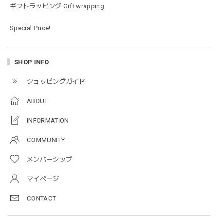
ギフトラッピング Gift wrapping
すぐに使い始めました。今年もまた購入したいと思える最高
な福袋でした。
Special Price!
blanco ブランコ | mellow roomwear ルームウェア 大人用 マタニティ フリーサイズ
SHOP INFO
taupe（チャコールグレー）
2026/01/09
ショッピングガイド
ABOUT
blanco ブランコ | mellow rompers ベビーロンパース 帽子付き 0-3ヶ月
taupe（チャコールグレー）
INFORMATION
2026/01/09
COMMUNITY
メンバーシップ
blanco ブランコ | TSUBUTSUBU MEAL SET つぶつぶミールセット プレートセット ベビー食器 カトラリー
greige
マイページ
2025/12/28
CONTACT
プレゼントした友人がとても喜んでました。ありがとうござ
います！