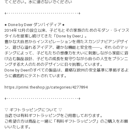
てください。水に浸さないでください
+‥‥‥‥‥‥‥‥‥‥‥‥‥‥‥‥‥‥+
● Done by Deer ダンバイディア ●
2014年12月の設立以来、子どもとその家族のためのモダン・ライフス
タイルを提案し続けてきた「Done by Deer」。
豊かな大自然からインスピレーションを得たスカンジナビアンデザイ
ン、遊び心溢れるアイデア、確かな機能と安全性──。それらのマッ
チングによって、子どもたちの想像力を大いに刺激しながら家庭に溶
け込む製品設計、子どもの成長を見守りながら自らの人生をプランニ
ングする大人のためのデザインに日々挑戦しています。
Done by Deerのすべての製品は、厳格な欧州の安全基準に準拠するよ
うに徹底的にテストされています。
https://primii.theshop.jp/categories/4277894
+‥‥‥‥‥‥‥‥‥‥‥‥‥‥‥‥‥‥+
▽ ギフトラッピングについて ▽
当店では有料ギフトラッピングをご用意しております。
ご希望の方は商品と一緒に「有料ギフトラッピング」のご購入をお願
いいたします。