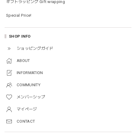
ギフトラッピング Gift wrapping
すぐに使い始めました。今年もまた購入したいと思える最高
な福袋でした。
Special Price!
blanco ブランコ | mellow roomwear ルームウェア 大人用 マタニティ フリーサイズ
SHOP INFO
taupe（チャコールグレー）
2026/01/09
ショッピングガイド
ABOUT
blanco ブランコ | mellow rompers ベビーロンパース 帽子付き 0-3ヶ月
taupe（チャコールグレー）
INFORMATION
2026/01/09
COMMUNITY
メンバーシップ
blanco ブランコ | TSUBUTSUBU MEAL SET つぶつぶミールセット プレートセット ベビー食器 カトラリー
greige
マイページ
2025/12/28
CONTACT
プレゼントした友人がとても喜んでました。ありがとうござ
います！