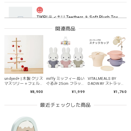
TIKIRI ティキリ Teethers ＆ Soft Plush Toy Alvin ぞう 歯固め＆ぬいぐるみセット
_即納
2026/06/18
関連商品
マグカップ BEANS 2 美濃焼 日本製 コーヒー豆柄
ブラウン
2026/06/17
undyed+ | 木製 クリス
miffy ミッフィー ぬい
VITALMEALS BY
kawaii&born | ハート型 歯固めリング シリコン
マスツリー＋フェル
ぐるみ 25cm フラッ
DADWAY ストラップ
pink
トオーナメント 木の
フィー ブルー ピンク
付きスナックカップ
¥8,900
¥1,999
¥1,760
2026/04/24
ツリー アンダイドプ
グリーン
ラス
持ちやすいようで今持ってるおもちゃの中で1番長く握って
最近チェックした商品
いてくれます。舐めるのはもちろん、掲げてみたりいろんな
遊び方をしています。見た目が可愛いので遊んでいる姿もと
ても可愛いです。また、シリコン製なので哺乳瓶と一緒に洗
ったり除菌できたり常に清潔に保てるのも嬉しいです。