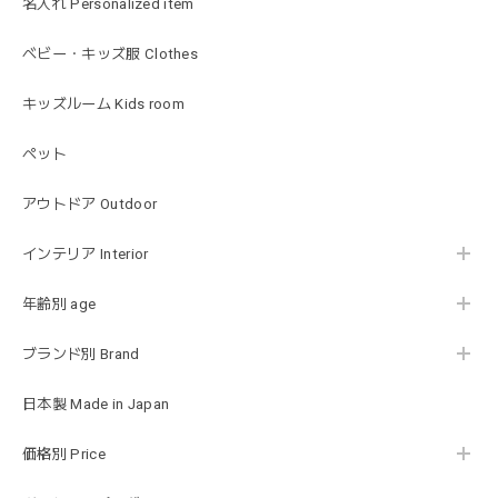
名入れ Personalized item
2026/01/17
出産祝いで渡しました。友人がとても喜んでおりました！可
ベビー・キッズ服 Clothes
愛いです！
キッズルーム Kids room
ペット
MON AMI | プル グレーグース Sサイズ ガチョウ あひる ぬいぐるみ モナミ ST1524
2026/01/17
アウトドア Outdoor
可愛いファーストトイが届きました！ ありがとうございま
インテリア Interior
した！
年齢別 age
ブランド別 Brand
Happy Bag - 福袋 - Mサイズ
2026/01/14
日本製 Made in Japan
お砂場セットや木のおもちゃ、ニット帽にTシャツにサング
価格別 Price
ラス…お絵描きセットと食具までたっぷりと入っていまし
た…！✨どれも使いやすいベーシックな色味のものたちで、