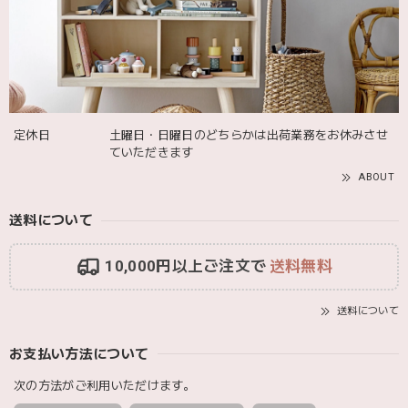
発送も届くのも早かったです！バースデーバルーンも入って
て嬉しかったです🎈誕生日に使わせて頂きます🫶
Adnil LAND アドニルランド | PULL ALONG PUPPY からだをくねくねさせながらついてくる プル アロング パピー プルトイ 木のおもちゃ
2025/12/02
定休日
土曜日・日曜日のどちらかは出荷業務をお休みさせ
ていただきます
ABOUT
送料について
10,000円以上ご注文で
送料無料
送料について
お支払い方法について
次の方法がご利用いただけます。