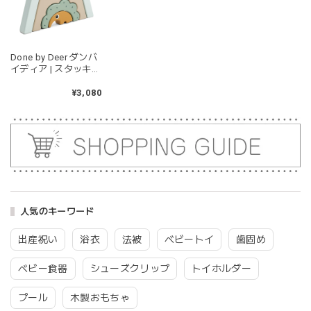
kawaii&born | くまちゃん 歯固めリング シリコン 木
Done by Deer ダンバ
moca
イディア | スタッキン
2026/04/24
グトンネル 木のおも
ちゃ アンティ
¥3,080
耳の部分が咥えやすいようでよく遊んでいます。木の部分は
Stacking tunnel -
じゃぶじゃぶ洗うことができないため衛生面は若干気になり
Antee - Colour mix
ますが、見た目が可愛くて満足です。
blanco ブランコ | tsubu bib つぶビブ ベビースタイ 布製
gray
2026/03/26
人気のキーワード
グレーを購入しました！手持ちのビブより少し小さい作りで
出産祝い
浴衣
法被
ベビートイ
歯固め
したがかわいいので問題なし^ ^ありがとうございました♡
ベビー食器
シューズクリップ
トイホルダー
プール
木製おもちゃ
blanco | blanket clip ブランケットクリップ Lサイズ 21cmｘ6cm レザー ブランコ