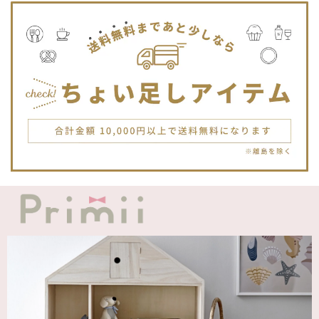
Jellycat ジェリーキャット | Bashful Tiger Huge とら ぬいぐるみ 大きいサイズ
2025/12/16
JELLYCATは特に個体差が激しいブランドなので、どんな子
が来るかいつも少し不安ですが、可愛い子が届いて良かった
です。Primiiさんでお迎えした子はみんな可愛い子なので嬉
しいです。
blanco ブランコ | TSUBUTSUBU MEAL SET つぶつぶミールセット プレートセット ベビー食器 カトラリー
greige
2025/12/12
blanco ブランコ | ダブルボアブランケット ベビー double boa blanket ホワイト 無地
2025/12/09