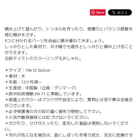
Save
積み上げて遊んだり、トンネルを作ったり、想像力とバランス感覚を
育む積み木です。
5つに分かれるパーツを自由に積み重ねてみましょう。
しっかりとした素材で、お子様でも意外としっかりと積み上げること
ができます。
北欧テイストのカラーリングもおしゃれ。
＊サイズ：19x12.5x2cm
＊素材：木
＊年齢：12ヶ月頃～
＊生産地：中国製（企画：デンマーク）
＊欧州玩具規格 EN 71 に準拠しています。
＊画面上のカラーはブラウザや設定により、実物とは若干異なる場合
がございます。
＊必ず保護者の方の目の届く場所で使用して下さい。
＊火気や暖房器具には近づけないでください。
＊欠けたり、ひびが入ったり、変形した製品は使用しないでくださ
い。
＊汚れが気になる場合は、固くしぼった布等で拭き、完全に乾燥させ