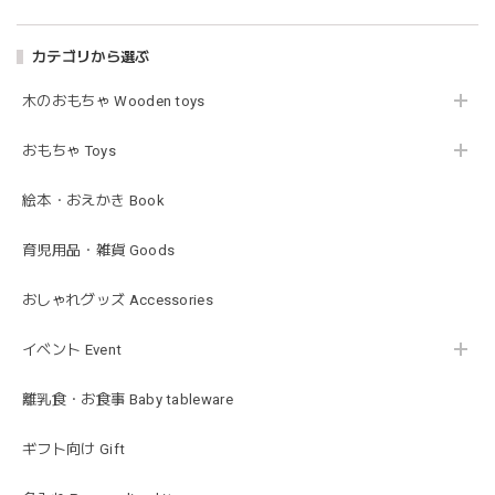
02.oatmeal（L）
2026/02/21
カテゴリから選ぶ
木のおもちゃ Wooden toys
Lien de famille | おはなのラトル オーガニックコットンラトル 花 恐竜 赤ちゃんのガラガラ 布製 日本製 リヤンドファミーユ
きょうりゅう/K60-141
2026/01/28
おもちゃ Toys
この度は迅速丁寧な対応をありがとうございました(^^) 梱包
絵本・おえかき Book
も素敵で嬉しいです。
育児用品・雑貨 Goods
mocmof モクモフ | バースデーケーキ ブロック 布製おもちゃ おままごと 622-576205
おしゃれグッズ Accessories
ST ストロベリー
2026/01/19
イベント Event
発送も早くてありがたかったです！
離乳食・お食事 Baby tableware
ギフト向け Gift
blanco ブランコ | ベビーブランケット swaddle blanket スワドル おくるみ 120×120cm 無地 赤ちゃん
lightbeige ライトベージュ