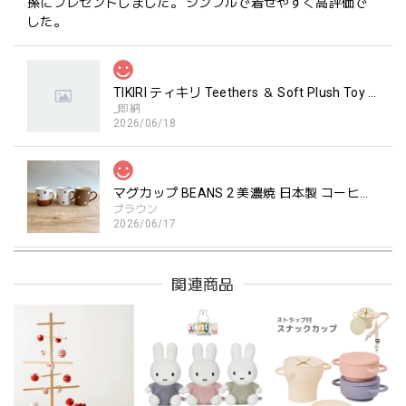
孫にプレゼントしました。 シンプルで着せやすく高評価で
した。
TIKIRI ティキリ Teethers ＆ Soft Plush Toy Alvin ぞう 歯固め＆ぬいぐるみセット
_即納
2026/06/18
マグカップ BEANS 2 美濃焼 日本製 コーヒー豆柄
ブラウン
2026/06/17
関連商品
kawaii&born | ハート型 歯固めリング シリコン
pink
2026/04/24
持ちやすいようで今持ってるおもちゃの中で1番長く握って
いてくれます。舐めるのはもちろん、掲げてみたりいろんな
遊び方をしています。見た目が可愛いので遊んでいる姿もと