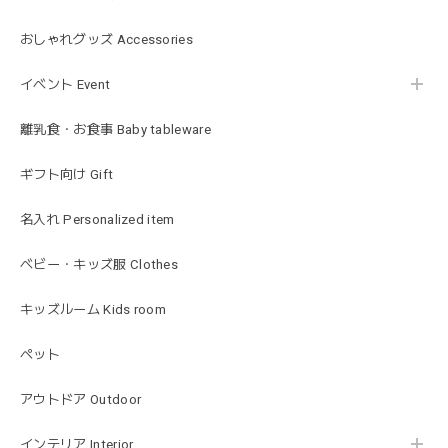
blanco ブランコ | ベビーブランケット swaddle blanket スワドル おくるみ 120×120cm 無地 赤ちゃん
lightbeige ライトベージュ
おしゃれグッズ Accessories
2026/01/17
イベント Event
出産祝いで渡しました。友人がとても喜んでおりました！可
愛いです！
離乳食・お食事 Baby tableware
ギフト向け Gift
MON AMI | プル グレーグース Sサイズ ガチョウ あひる ぬいぐるみ モナミ ST1524
2026/01/17
名入れ Personalized item
可愛いファーストトイが届きました！ ありがとうございま
ベビー・キッズ服 Clothes
した！
キッズルーム Kids room
ペット
Happy Bag - 福袋 - Mサイズ
2026/01/14
アウトドア Outdoor
お砂場セットや木のおもちゃ、ニット帽にTシャツにサング
インテリア Interior