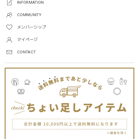
INFORMATION
います！
COMMUNITY
メンバーシップ
Jellycat ジェリーキャット | Bashful Tiger Huge とら ぬいぐるみ 大きいサイズ
2025/12/16
マイページ
CONTACT
JELLYCATは特に個体差が激しいブランドなので、どんな子
が来るかいつも少し不安ですが、可愛い子が届いて良かった
です。Primiiさんでお迎えした子はみんな可愛い子なので嬉
しいです。
blanco ブランコ | TSUBUTSUBU MEAL SET つぶつぶミールセット プレートセット ベビー食器 カトラリー
greige
2025/12/12
blanco ブランコ | ダブルボアブランケット ベビー double boa blanket ホワイト 無地
2025/12/09