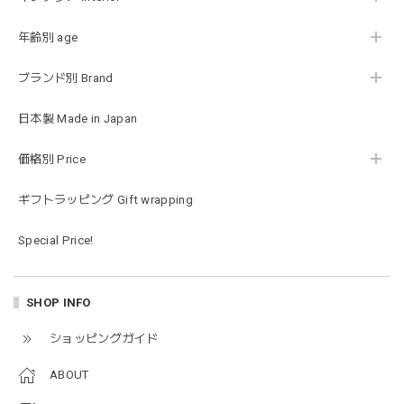
ラス…お絵描きセットと食具までたっぷりと入っていまし
た…！✨どれも使いやすいベーシックな色味のものたちで、
年齢別 age
すぐに使い始めました。今年もまた購入したいと思える最高
な福袋でした。
ブランド別 Brand
日本製 Made in Japan
blanco ブランコ | mellow roomwear ルームウェア 大人用 マタニティ フリーサイズ
taupe（チャコールグレー）
価格別 Price
2026/01/09
ギフトラッピング Gift wrapping
blanco ブランコ | mellow rompers ベビーロンパース 帽子付き 0-3ヶ月
Special Price!
taupe（チャコールグレー）
2026/01/09
SHOP INFO
blanco ブランコ | TSUBUTSUBU MEAL SET つぶつぶミールセット プレートセット ベビー食器 カトラリー
ショッピングガイド
greige
2025/12/28
ABOUT
プレゼントした友人がとても喜んでました。ありがとうござ