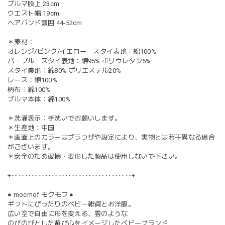
ブルマ股上:23cm
ウエスト幅:19cm
ヘアバンド頭囲:44-52cm
＊素材：
オレンジ/ピンク/イエロー スタイ表地：綿100%
パープル スタイ表地：綿95% ポリウレタン5%
スタイ裏地：綿80% ポリエステル20%
レース：綿100%
柄布：綿100%
ブルマ本体：綿100%
＊洗濯表示：手洗いでお願いします。
＊生産地：中国
＊画面上のカラーはブラウザや設定により、実物とは若干異なる場合
がございます。
＊安全のため破損・変形した製品は使用しないで下さい。
+‥‥‥‥‥‥‥‥‥‥‥‥‥‥‥‥‥‥+
● mocmof モクモフ ●
ギフトにぴったりのベビー雑貨とお洋服。
広い空で自由に形を変える、雲のような
のびのびとした遊び心をイメージしたベビーブランド