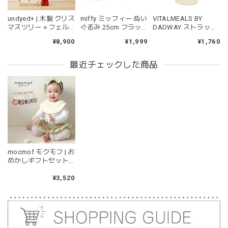
ても可愛いです。また、シリコン製なので哺乳瓶と一緒に洗
ったり除菌できたり常に清潔に保てるのも嬉しいです。
undyed+ | 木製 クリス
miffy ミッフィー ぬい
VITALMEALS BY
マスツリー＋フェル
ぐるみ 25cm フラッ
DADWAY ストラップ
トオーナメント 木の
フィー ブルー ピンク
付きスナックカップ
¥8,900
¥1,999
¥1,760
ツリー アンダイドプ
グリーン
ラス
kawaii&born | くまちゃん 歯固めリング シリコン 木
最近チェックした商品
moca
2026/04/24
耳の部分が咥えやすいようでよく遊んでいます。木の部分は
じゃぶじゃぶ洗うことができないため衛生面は若干気になり
ますが、見た目が可愛くて満足です。
mocmof モクモフ | お
blanco ブランコ | tsubu bib つぶビブ ベビースタイ 布製
めかしギフトセット
gray
レース 622-476161 ベ
2026/03/26
ビー ブルマ フリル3
¥3,520
点セット リボンカチ
グレーを購入しました！手持ちのビブより少し小さい作りで
ューム スタイ
したがかわいいので問題なし^ ^ありがとうございました♡