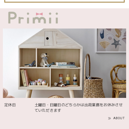
発送も届くのも早かったです！バースデーバルーンも入って
て嬉しかったです🎈誕生日に使わせて頂きます🫶
Adnil LAND アドニルランド | PULL ALONG PUPPY からだをくねくねさせながらついてくる プル アロング パピー プルトイ 木のおもちゃ
2025/12/02
飾るものを引き立ててくれる 木のコンポート台 【Mサイズ】 304955 shesay
2025/10/06
定休日
土曜日・日曜日のどちらかは出荷業務をお休みさせ
ていただきます
ABOUT