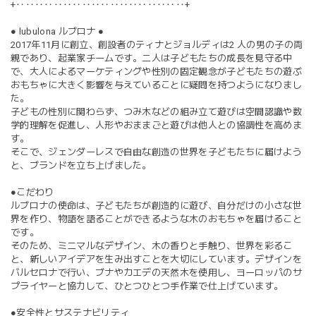
+‥‥‥‥‥‥‥‥‥‥‥‥‥‥‥‥‥‥+
● lubulona ルブロナ ●
2017年11月に創立、創設者のティナとジョルディは2 人の男の子の両
親であり、起業家チームです。二人は子どもたちの成長を見守る中
で、大人によるマーケティングや性別の固定観念が子どもたちの遊ぶ
おもちゃに大きく影響を与えていることに疑問を持つようになりまし
た。
子どもの性別に関わらず、つみ木などの組み立て遊びは空間認識や数
学的理解を促進し、人形やおままごと遊びは他人との協調性を高めま
す。
そこで、ジェンダーレスで自由な創造の世界を子どもたちに届けよう
と、ブランドを立ち上げました。
●こだわり
ルブロナの使命は、子どもたちが創造的に遊び、自分だけの小さな世
界を作り、物語を語ることができるような木のおもちゃを届けること
です。
そのため、ミニマルなデザイン、木の香りと手触り、世界を彩るこ
と、新しいアイデアを生み出すことを大切にしています。デザインを
バルセロナで行い、ブナやカエデの天然木を使用し、ヨーロッパのサ
プライヤーと協力して、ひとつひとつ手作業で仕上げています。
●安全性とサステナビリティ