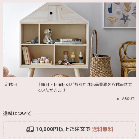
blanco ブランコ | ダブルボアブランケット ベビー double boa blanket ホワイト 無地
2025/12/09
発送も届くのも早かったです！バースデーバルーンも入って
て嬉しかったです🎈誕生日に使わせて頂きます🫶
Adnil LAND アドニルランド | PULL ALONG PUPPY からだをくねくねさせながらついてくる プル アロング パピー プルトイ 木のおもちゃ
2025/12/02
定休日
土曜日・日曜日のどちらかは出荷業務をお休みさせ
ていただきます
ABOUT
送料について
10,000円以上ご注文で
送料無料