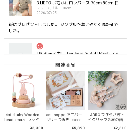
3.LIETO おでかけロンパース 70cm 80cm 日本製 スリーリエート
ストームブルー80cm
2026/07/25
孫にプレゼントしました。 シンプルで着せやすく高評価で
した。
TIKIRI ティキリ Teethers ＆ Soft Plush Toy Alvin ぞう 歯固め＆ぬいぐるみセット
_即納
2026/06/18
関連商品
マグカップ BEANS 2 美濃焼 日本製 コーヒー豆柄
ブラウン
2026/06/17
trixie baby Wooden
amanoppo アニバー
LABRO プチうさぎト
kawaii&born | ハート型 歯固めリング シリコン
beads maze ウッドト
サリーつみき coccole
イクリップ＆星の歯
pink
イ ビーズメイズ Mrs.
story ベビーギフト あ
固め 日本製 木製 木の
¥3,300
¥5,390
¥2,310
2026/04/24
Rabbit うさぎ 木のお
まのっぽ
おもちゃ ファースト