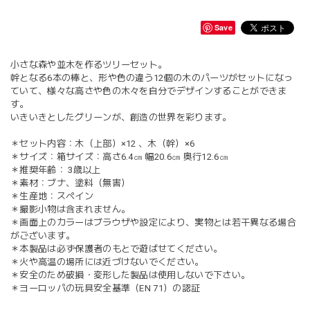
Save
小さな森や並木を作るツリーセット。
幹となる6本の棒と、形や色の違う12個の木のパーツがセットになっ
ていて、様々な高さや色の木々を自分でデザインすることができま
す。
いきいきとしたグリーンが、創造の世界を彩ります。
＊セット内容：木（上部）×12 、木（幹）×6
＊サイズ：箱サイズ：高さ6.4㎝ 幅20.6㎝ 奥行12.6㎝
＊推奨年齢： 3歳以上
＊素材：ブナ、塗料（無害）
＊生産地：スペイン
＊撮影小物は含まれません。
＊画面上のカラーはブラウザや設定により、実物とは若干異なる場合
がございます。
＊本製品は必ず保護者のもとで遊ばせてください。
＊火や高温の場所には近づけないでください。
＊安全のため破損・変形した製品は使用しないで下さい。
＊ヨーロッパの玩具安全基準（EN 71）の認証