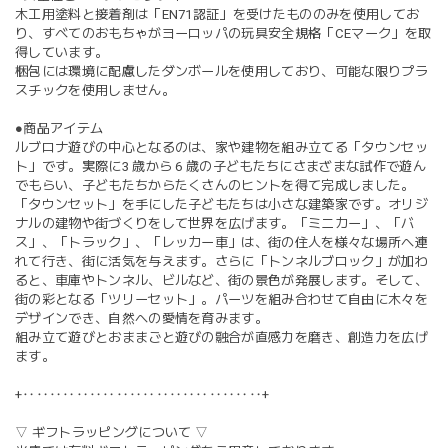
木工用塗料と接着剤は「EN71認証」を受けたもののみを使用してお
り、すべてのおもちゃがヨーロッパの玩具安全規格「CEマーク」を取
得しています。
梱包には環境に配慮したダンボールを使用しており、可能な限りプラ
スチックを使用しません。
●商品アイテム
ルブロナ遊びの中心となるのは、家や建物を組み立てる「タウンセッ
ト」です。実際に3 歳から 6 歳の子どもたちにさまざまな試作で遊ん
でもらい、子どもたちからたくさんのヒントを得て完成しました。
「タウンセット」を手にした子どもたちは小さな建築家です。オリジ
ナルの建物や街づくりをして世界を広げます。「ミニカー」、「バ
ス」、「トラック」、「レッカー車」は、街の住人を様々な場所へ連
れて行き、街に活気を与えます。さらに「トンネルブロック」が加わ
ると、車庫やトンネル、ビルなど、街の景色が発展します。そして、
街の彩となる「ツリーセット」。パーツを組み合わせて自由に木々を
デザインでき、自然への愛情を育みます。
組み立て遊びとおままごと遊びの融合が直感力を磨き、創造力を広げ
ます。
+‥‥‥‥‥‥‥‥‥‥‥‥‥‥‥‥‥‥+
▽ ギフトラッピングについて ▽