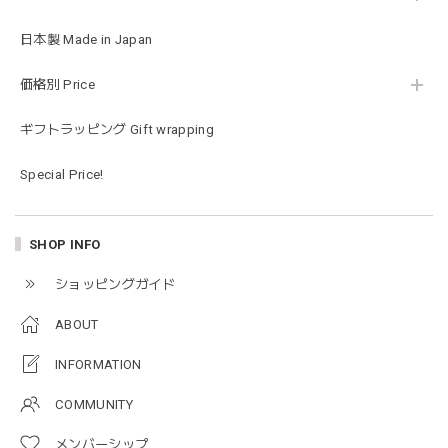
2026/01/14
日本製 Made in Japan
お砂場セットや木のおもちゃ、ニット帽にTシャツにサング
価格別 Price
ラス…お絵描きセットと食具までたっぷりと入っていまし
た…！✨どれも使いやすいベーシックな色味のものたちで、
ギフトラッピング Gift wrapping
すぐに使い始めました。今年もまた購入したいと思える最高
な福袋でした。
Special Price!
blanco ブランコ | mellow roomwear ルームウェア 大人用 マタニティ フリーサイズ
SHOP INFO
taupe（チャコールグレー）
2026/01/09
ショッピングガイド
ABOUT
blanco ブランコ | mellow rompers ベビーロンパース 帽子付き 0-3ヶ月
taupe（チャコールグレー）
INFORMATION
2026/01/09
COMMUNITY
メンバーシップ