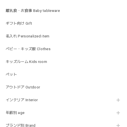
発送も早くてありがたかったです！
離乳食・お食事 Baby tableware
ギフト向け Gift
blanco ブランコ | ベビーブランケット swaddle blanket スワドル おくるみ 120×120cm 無地 赤ちゃん
lightbeige ライトベージュ
名入れ Personalized item
2026/01/17
出産祝いで渡しました。友人がとても喜んでおりました！可
ベビー・キッズ服 Clothes
愛いです！
キッズルーム Kids room
ペット
MON AMI | プル グレーグース Sサイズ ガチョウ あひる ぬいぐるみ モナミ ST1524
2026/01/17
アウトドア Outdoor
可愛いファーストトイが届きました！ ありがとうございま
インテリア Interior
した！
年齢別 age
ブランド別 Brand
Happy Bag - 福袋 - Mサイズ