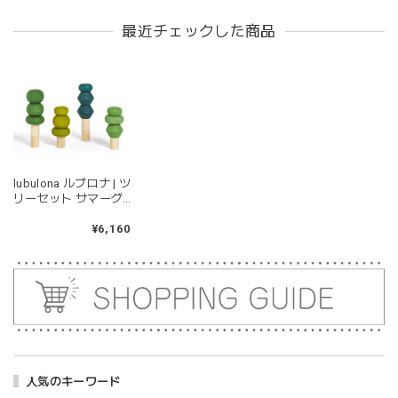
もちゃ トリクシー
トイ ラブロ
持ちやすいようで今持ってるおもちゃの中で1番長く握って
最近チェックした商品
いてくれます。舐めるのはもちろん、掲げてみたりいろんな
遊び方をしています。見た目が可愛いので遊んでいる姿もと
ても可愛いです。また、シリコン製なので哺乳瓶と一緒に洗
ったり除菌できたり常に清潔に保てるのも嬉しいです。
kawaii&born | くまちゃん 歯固めリング シリコン 木
lubulona ルブロナ | ツ
moca
リーセット サマーグ
2026/04/24
リーン つみき
SUMMER STACKING
¥6,160
耳の部分が咥えやすいようでよく遊んでいます。木の部分は
TREES 木製おもちゃ
じゃぶじゃぶ洗うことができないため衛生面は若干気になり
ますが、見た目が可愛くて満足です。
blanco ブランコ | tsubu bib つぶビブ ベビースタイ 布製
gray
2026/03/26
人気のキーワード