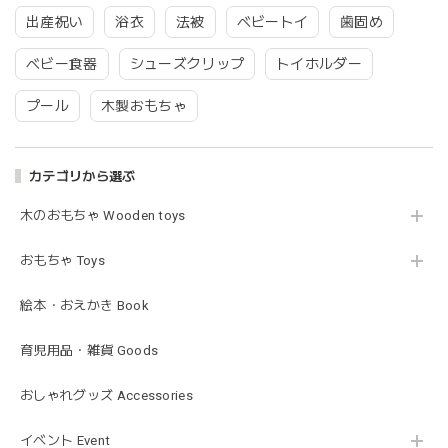
グレーを購入しました！手持ちのビブより少し小さい作りで
出産祝い
浴衣
法被
ベビートイ
歯固め
したがかわいいので問題なし^ ^ありがとうございました♡
ベビー食器
シューズクリップ
トイホルダー
プール
木製おもちゃ
blanco | blanket clip ブランケットクリップ Lサイズ 21cmｘ6cm レザー ブランコ
02.oatmeal（L）
2026/02/21
カテゴリから選ぶ
木のおもちゃ Wooden toys
Lien de famille | おはなのラトル オーガニックコットンラトル 花 恐竜 赤ちゃんのガラガラ 布製 日本製 リヤンドファミーユ
きょうりゅう/K60-141
2026/01/28
おもちゃ Toys
この度は迅速丁寧な対応をありがとうございました(^^) 梱包
絵本・おえかき Book
も素敵で嬉しいです。
育児用品・雑貨 Goods
mocmof モクモフ | バースデーケーキ ブロック 布製おもちゃ おままごと 622-576205
おしゃれグッズ Accessories
ST ストロベリー
2026/01/19
イベント Event