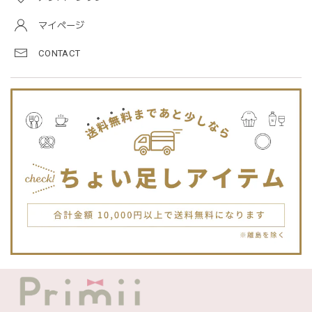
blanco ブランコ | TSUBUTSUBU MEAL SET つぶつぶミールセット プレートセット ベビー食器 カトラリー
greige
マイページ
2025/12/28
CONTACT
プレゼントした友人がとても喜んでました。ありがとうござ
います！
Jellycat ジェリーキャット | Bashful Tiger Huge とら ぬいぐるみ 大きいサイズ
2025/12/16
JELLYCATは特に個体差が激しいブランドなので、どんな子
が来るかいつも少し不安ですが、可愛い子が届いて良かった
です。Primiiさんでお迎えした子はみんな可愛い子なので嬉
しいです。
blanco ブランコ | TSUBUTSUBU MEAL SET つぶつぶミールセット プレートセット ベビー食器 カトラリー
greige
2025/12/12