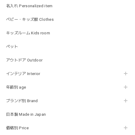
lightbeige ライトベージュ
名入れ Personalized item
2026/01/17
出産祝いで渡しました。友人がとても喜んでおりました！可
ベビー・キッズ服 Clothes
愛いです！
キッズルーム Kids room
ペット
MON AMI | プル グレーグース Sサイズ ガチョウ あひる ぬいぐるみ モナミ ST1524
2026/01/17
アウトドア Outdoor
可愛いファーストトイが届きました！ ありがとうございま
インテリア Interior
した！
年齢別 age
ブランド別 Brand
Happy Bag - 福袋 - Mサイズ
2026/01/14
日本製 Made in Japan
お砂場セットや木のおもちゃ、ニット帽にTシャツにサング
価格別 Price
ラス…お絵描きセットと食具までたっぷりと入っていまし