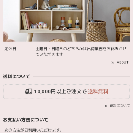
発送も届くのも早かったです！バースデーバルーンも入って
て嬉しかったです🎈誕生日に使わせて頂きます🫶
Adnil LAND アドニルランド | PULL ALONG PUPPY からだをくねくねさせながらついてくる プル アロング パピー プルトイ 木のおもちゃ
2025/12/02
定休日
土曜日・日曜日のどちらかは出荷業務をお休みさせ
ていただきます
ABOUT
送料について
10,000円以上ご注文で
送料無料
送料について
お支払い方法について
次の方法がご利用いただけます。