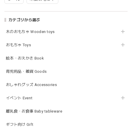
blanco | blanket clip ブランケットクリップ Lサイズ 21cmｘ6cm レザー ブランコ
02.oatmeal（L）
2026/02/21
カテゴリから選ぶ
木のおもちゃ Wooden toys
Lien de famille | おはなのラトル オーガニックコットンラトル 花 恐竜 赤ちゃんのガラガラ 布製 日本製 リヤンドファミーユ
きょうりゅう/K60-141
2026/01/28
おもちゃ Toys
この度は迅速丁寧な対応をありがとうございました(^^) 梱包
絵本・おえかき Book
も素敵で嬉しいです。
育児用品・雑貨 Goods
mocmof モクモフ | バースデーケーキ ブロック 布製おもちゃ おままごと 622-576205
おしゃれグッズ Accessories
ST ストロベリー
2026/01/19
イベント Event
発送も早くてありがたかったです！
離乳食・お食事 Baby tableware
ギフト向け Gift
blanco ブランコ | ベビーブランケット swaddle blanket スワドル おくるみ 120×120cm 無地 赤ちゃん