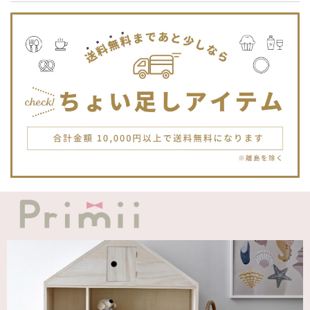
Jellycat ジェリーキャット | Bashful Tiger Huge とら ぬいぐるみ 大きいサイズ
2025/12/16
JELLYCATは特に個体差が激しいブランドなので、どんな子
が来るかいつも少し不安ですが、可愛い子が届いて良かった
です。Primiiさんでお迎えした子はみんな可愛い子なので嬉
しいです。
blanco ブランコ | TSUBUTSUBU MEAL SET つぶつぶミールセット プレートセット ベビー食器 カトラリー
greige
2025/12/12
blanco ブランコ | ダブルボアブランケット ベビー double boa blanket ホワイト 無地
2025/12/09