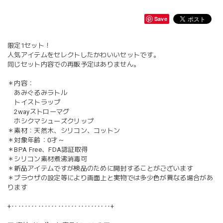
Save
限定1セット！
人気アイテムをセレクトしたかわいいセットです。
同じセット内容での再販予定はありません。
＊内容：
あみぐるみラトル
トイストラップ
2wayストローマグ
ホシクマシューズクリップ
＊素材：天然木、シリコン、コットン
＊対象年齢：0才～
＊BPA Free、FDA認証取得
＊シリコン素材煮沸消毒可
＊新品アイテムですが検品のために開封することがございます
＊ブラウザの設定等により画面上と実物では多少色が異なる場合があ
ります
+‥‥‥‥‥‥‥‥‥‥‥‥‥‥‥+