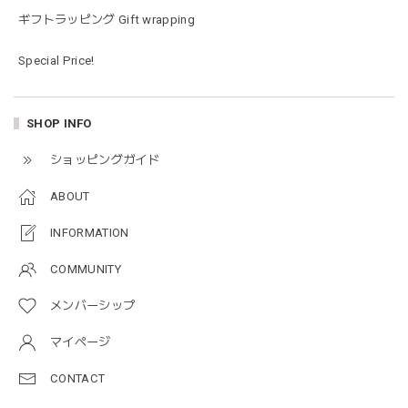
た…！✨どれも使いやすいベーシックな色味のものたちで、
ギフトラッピング Gift wrapping
すぐに使い始めました。今年もまた購入したいと思える最高
な福袋でした。
Special Price!
blanco ブランコ | mellow roomwear ルームウェア 大人用 マタニティ フリーサイズ
SHOP INFO
taupe（チャコールグレー）
2026/01/09
ショッピングガイド
ABOUT
blanco ブランコ | mellow rompers ベビーロンパース 帽子付き 0-3ヶ月
taupe（チャコールグレー）
INFORMATION
2026/01/09
COMMUNITY
メンバーシップ
blanco ブランコ | TSUBUTSUBU MEAL SET つぶつぶミールセット プレートセット ベビー食器 カトラリー
greige
マイページ
2025/12/28
CONTACT
プレゼントした友人がとても喜んでました。ありがとうござ
います！