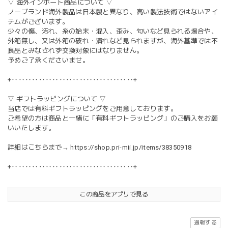
▽ 海外インポート商品について ▽
ノーブランド海外製品は日本製と異なり、高い製法技術ではないアイ
テムがございます。
少々の傷、汚れ、糸の始末・混入、歪み、匂いなど見られる場合や、
外箱無し、又は外箱の破れ・潰れなど見られますが、海外基準では不
良品とみなされず交換対象にはなりません。
予めご了承くださいませ。
+‥‥‥‥‥‥‥‥‥‥‥‥‥‥‥‥‥‥+
▽ ギフトラッピングについて ▽
当店では有料ギフトラッピングをご用意しております。
ご希望の方は商品と一緒に「有料ギフトラッピング」のご購入をお願
いいたします。
詳細はこちらまで→
https://shop.pri-mii.jp/items/38350918
+‥‥‥‥‥‥‥‥‥‥‥‥‥‥‥‥‥‥+
この商品をアプリで見る
通報する