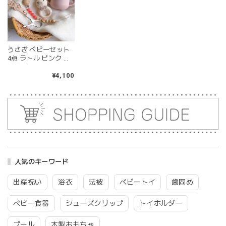
ったり除菌できたり常に清潔に保てるのも嬉しいです。
kawaii&born | くまちゃん 歯固めリング シリコン 木
うさぎ ベビーセット
moca
4点 ラトル ピンク ト
2026/04/24
イホルダー ストロー
マグ シューズクリッ
¥4,100
耳の部分が咥えやすいようでよく遊んでいます。木の部分は
プ
じゃぶじゃぶ洗うことができないため衛生面は若干気になり
ますが、見た目が可愛くて満足です。
blanco ブランコ | tsubu bib つぶビブ ベビースタイ 布製
gray
2026/03/26
人気のキーワード
グレーを購入しました！手持ちのビブより少し小さい作りで
出産祝い
浴衣
法被
ベビートイ
歯固め
したがかわいいので問題なし^ ^ありがとうございました♡
ベビー食器
シューズクリップ
トイホルダー
プール
木製おもちゃ