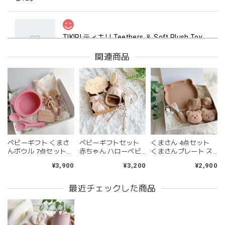
TIKIRI ティキリ Teethers ＆ Soft Plush Toy Alvin ぞう 歯固め＆ぬいぐるみセット
_即納
2026/06/18
関連商品
マグカップ BEANS 2 美濃焼 日本製 コーヒー豆柄
ブラウン
2026/06/17
ベビーギフト くまさ
ベビーギフトセット
くまさん 4点セット
kawaii&born | ハート型 歯固めリング シリコン
んボウル 7点セット
赤ちゃん ハローベビ
くまさんプレート ス
pink
出産祝い ブラウン ベ
ーセット クリームベ
プーン・フォーク く
¥3,900
¥3,200
¥2,900
2026/04/24
ージュ ピンク グリー
ージュ
まさんソックス 出産
ン ベビーセット
祝い ベビーセット ブ
ラウン ピンク
持ちやすいようで今持ってるおもちゃの中で1番長く握って
最近チェックした商品
いてくれます。舐めるのはもちろん、掲げてみたりいろんな
遊び方をしています。見た目が可愛いので遊んでいる姿もと
ても可愛いです。また、シリコン製なので哺乳瓶と一緒に洗