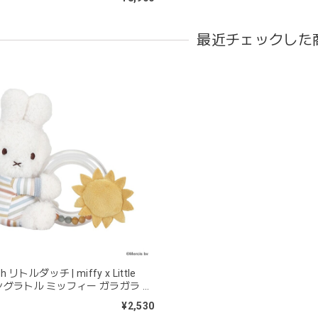
を購入しました！手持ちのビブより少し小さい作りでしたがかわいいので
最近チェックした
blanco | blanket clip ブランケットクリップ Lサイズ 21cm
02.oatmeal（L）
2026/02/21
きょうりゅう/K60-141
2026/01/28
は迅速丁寧な対応をありがとうございました(^^) 梱包も素敵で嬉しい
mocmof モクモフ | バースデーケーキ ブロック 布製おもちゃ おま
tch リトルダッチ | miffy x Little
ST ストロベリー
 リングラトル ミッフィー ガラガラ 赤
2026/01/19
おもちゃ
¥2,530
早くてありがたかったです！