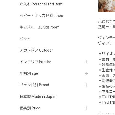
名入れ Personalized item
ベビー・キッズ服 Clothes
小さな手
透明ラト
キッズルーム Kids room
ヴィンテ
ペット
ヴィンテ
アウトドア Outdoor
＊サイズ：W
＊素材：
インテリア Interior
＊対象年
＊生産地
年齢別 age
＊画面上
＊洗濯機
ブランド別 Brand
＊製品の
＊アルコ
日本製 Made in Japan
＊TYLITN
＊TYLITN
価格別 Price
+‥‥‥