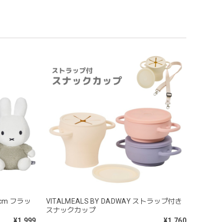
めるのはもちろん、掲げてみたりいろんな遊び方をして
コン製なので哺乳瓶と一緒に洗ったり除菌できたり常に清
うことができないため衛生面は若干気になりますが、見た
cm フラッ
VITALMEALS BY DADWAY ストラップ付き
スナックカップ
¥1,999
¥1,760