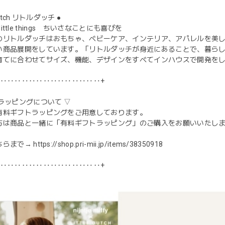
 Dutch リトルダッチ ●
he little things ちいさなことにも喜びを
のリトルダッチはおもちゃ、ベビーケア、インテリア、アパレルを美
い商品展開をしています。「リトルダッチが身近にあることで、暮ら
育てに合わせてサイズ、機能、デザインをすべてインハウスで開発を
‥‥‥‥‥‥‥‥‥‥‥‥‥‥‥+
ラッピングについて ▽
有料ギフトラッピングをご用意しております。
方は商品と一緒に「有料ギフトラッピング」のご購入をお願いいたし
ちらまで→
https://shop.pri-mii.jp/items/38350918
‥‥‥‥‥‥‥‥‥‥‥‥‥‥‥+