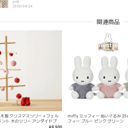
pink
2026/04/24
すいようで今持ってるおもちゃの中で1番長く握っていてくれます。舐
関連商品
。見た目が可愛いので遊んでいる姿もとても可愛いです。また、シリ
てるのも嬉しいです。
kawaii&born | くまちゃん 歯固めリング シリコン 木
moca
2026/04/24
分が咥えやすいようでよく遊んでいます。木の部分はじゃぶじゃぶ洗
愛くて満足です。
blanco ブランコ | tsubu bib つぶビブ ベビースタイ 布製
gray
+ | 木製 クリスマスツリー＋フェル
miffy ミッフィー ぬいぐるみ 25
2026/03/26
メント 木のツリー アンダイドプラ
フィー ブルー ピンク グリーン
¥8,900