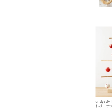
持ちや
います
潔に保
耳の部
目が可
undyed
トオーナ
ス