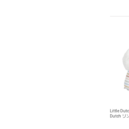
グレー
この度
Little Du
Dutch
ちゃんの
発送も