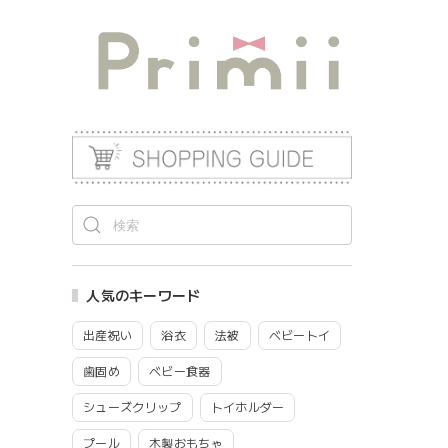
人気のキーワード
出産祝い
浴衣
法被
ベビートイ
歯固め
ベビー食器
シューズクリップ
トイホルダー
プール
木製おもちゃ