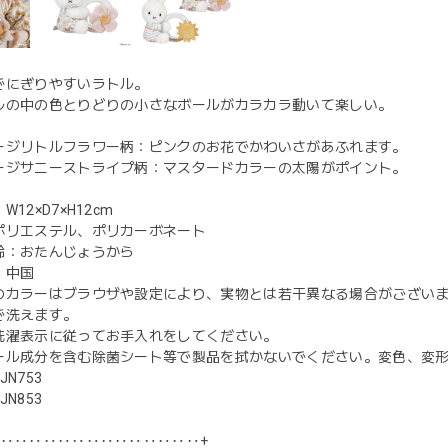
でにぎりやすいラトル。
ルの中の色とりどりの小さなボールがカラカラ動いて楽しい。
ージリトルフラワー柄：ピンクのお花でかわいさがあふれます。
ージサニーストライプ柄：マスタードカラーの太陽がポイント。
12×D7×H12cm
ポリエステル、ポリカーボネート
齢：おたんじょうから
：中国
のカラーはブラウザや設定により、実物とは若干異なる場合がござい
で洗えます。
洗濯表示に従ってお手入れをしてください。
ール成分を含む除菌シート等で製品を拭かないでください。変色、変
IJN753
IJN853
‥‥‥‥‥‥‥‥‥‥‥‥‥‥‥+