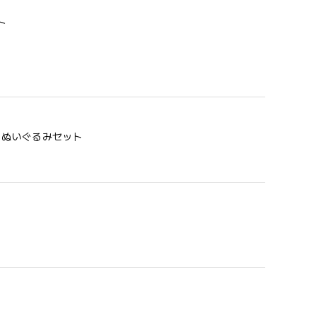
ト
う 歯固め＆ぬいぐるみセット