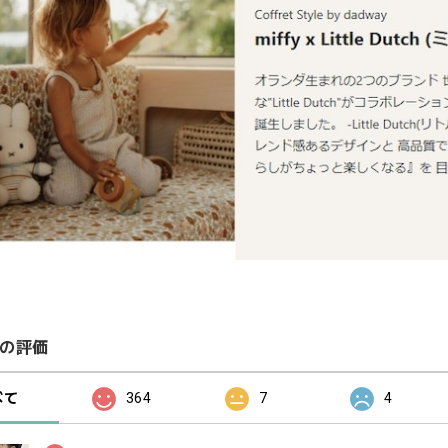
の評価
べて
364
7
4