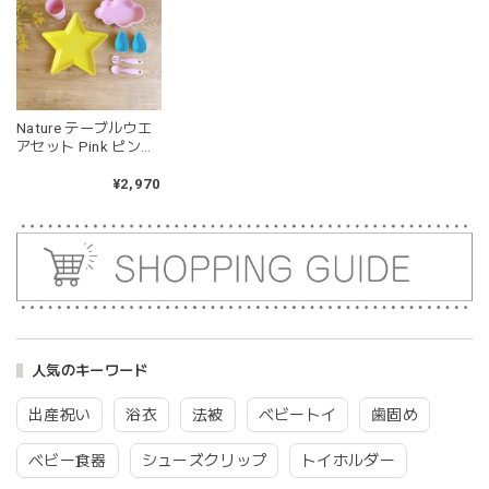
ても可愛いです。また、シリコン製なので哺乳瓶と一緒に洗
ったり除菌できたり常に清潔に保てるのも嬉しいです。
kawaii&born | くまちゃん 歯固めリング シリコン 木
Nature テーブルウエ
moca
アセット Pink ピンク
2026/04/24
離乳食 ベビー食器 幼
児食器
¥2,970
耳の部分が咥えやすいようでよく遊んでいます。木の部分は
じゃぶじゃぶ洗うことができないため衛生面は若干気になり
ますが、見た目が可愛くて満足です。
blanco ブランコ | tsubu bib つぶビブ ベビースタイ 布製
gray
2026/03/26
人気のキーワード
グレーを購入しました！手持ちのビブより少し小さい作りで
出産祝い
浴衣
法被
ベビートイ
歯固め
したがかわいいので問題なし^ ^ありがとうございました♡
ベビー食器
シューズクリップ
トイホルダー