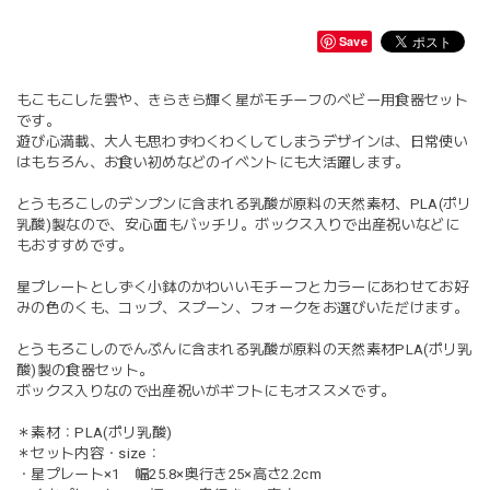
Save
もこもこした雲や、きらきら輝く星がモチーフのベビー用食器セット
です。
遊び心満載、大人も思わずわくわくしてしまうデザインは、日常使い
はもちろん、お食い初めなどのイベントにも大活躍します。
とうもろこしのデンプンに含まれる乳酸が原料の天然素材、PLA(ポリ
乳酸)製なので、安心面もバッチリ。ボックス入りで出産祝いなどに
もおすすめです。
星プレートとしずく小鉢のかわいいモチーフとカラーにあわせてお好
みの色のくも、コップ、スプーン、フォークをお選びいただけます。
とうもろこしのでんぷんに含まれる乳酸が原料の天然素材PLA(ポリ乳
酸)製の食器セット。
ボックス入りなので出産祝いがギフトにもオススメです。
＊素材：PLA(ポリ乳酸)
＊セット内容・size：
・星プレート×1 幅25.8×奥行き25×高さ2.2cm