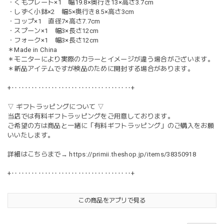
・くもプレート×1 幅19.8×奥行き13×高さ3.7cm
・しずく小鉢×2 幅5×奥行き8.5×高さ3cm
・コップ×1 直径7×高さ7.7cm
・スプーン×1 幅3×長さ12cm
・フォーク×1 幅3×長さ12cm
＊Made in China
＊モニターにより実際のカラーとイメージが違う場合がございます。
＊新品アイテムですが検品のために開封する場合があります。
+‥‥‥‥‥‥‥‥‥‥‥‥‥‥‥‥‥‥+
▽ ギフトラッピングについて ▽
当店では有料ギフトラッピングをご用意しております。
ご希望の方は商品と一緒に「有料ギフトラッピング」のご購入をお願
いいたします。
詳細はこちらまで→
https://primii.theshop.jp/items/38350918
+‥‥‥‥‥‥‥‥‥‥‥‥‥‥‥‥‥‥+
この商品をアプリで見る