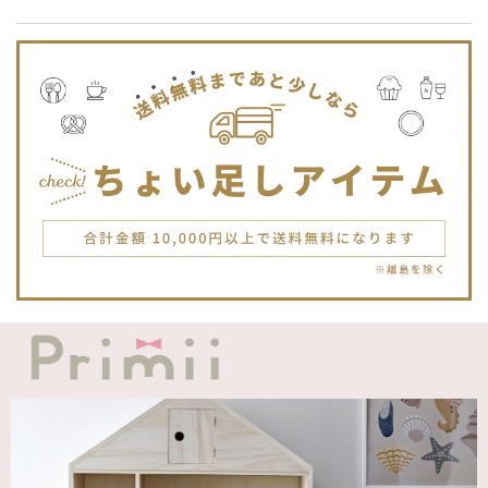
います！
Jellycat ジェリーキャット | Bashful Tiger Huge とら ぬいぐるみ 大きいサイズ
2025/12/16
JELLYCATは特に個体差が激しいブランドなので、どんな子
が来るかいつも少し不安ですが、可愛い子が届いて良かった
です。Primiiさんでお迎えした子はみんな可愛い子なので嬉
しいです。
blanco ブランコ | TSUBUTSUBU MEAL SET つぶつぶミールセット プレートセット ベビー食器 カトラリー
greige
2025/12/12
blanco ブランコ | ダブルボアブランケット ベビー double boa blanket ホワイト 無地
2025/12/09