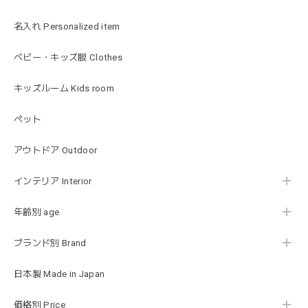
blanco ブランコ | ベビーブランケット swaddle blanket スワドル おくるみ 120×120cm 無地 赤ちゃん
lightbeige ライトベージュ
名入れ Personalized item
2026/01/17
出産祝いで渡しました。友人がとても喜んでおりました！可
ベビー・キッズ服 Clothes
愛いです！
キッズルーム Kids room
ペット
MON AMI | プル グレーグース Sサイズ ガチョウ あひる ぬいぐるみ モナミ ST1524
2026/01/17
アウトドア Outdoor
可愛いファーストトイが届きました！ ありがとうございま
インテリア Interior
した！
年齢別 age
ブランド別 Brand
Happy Bag - 福袋 - Mサイズ
2026/01/14
日本製 Made in Japan
お砂場セットや木のおもちゃ、ニット帽にTシャツにサング
価格別 Price