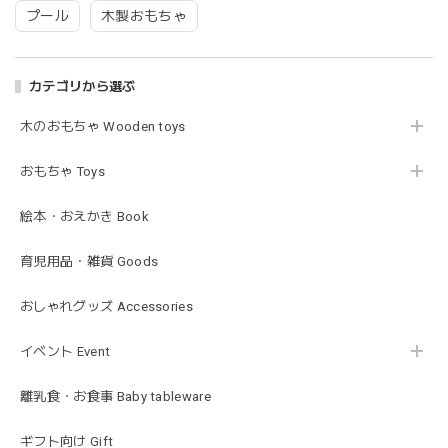
プール
木製おもちゃ
blanco | blanket clip ブランケットクリップ Lサイズ 21cmｘ6cm レザー ブランコ
02.oatmeal（L）
2026/02/21
カテゴリから選ぶ
木のおもちゃ Wooden toys
Lien de famille | おはなのラトル オーガニックコットンラトル 花 恐竜 赤ちゃんのガラガラ 布製 日本製 リヤンドファミーユ
きょうりゅう/K60-141
2026/01/28
おもちゃ Toys
この度は迅速丁寧な対応をありがとうございました(^^) 梱包
絵本・おえかき Book
も素敵で嬉しいです。
育児用品・雑貨 Goods
mocmof モクモフ | バースデーケーキ ブロック 布製おもちゃ おままごと 622-576205
おしゃれグッズ Accessories
ST ストロベリー
2026/01/19
イベント Event
発送も早くてありがたかったです！
離乳食・お食事 Baby tableware
ギフト向け Gift