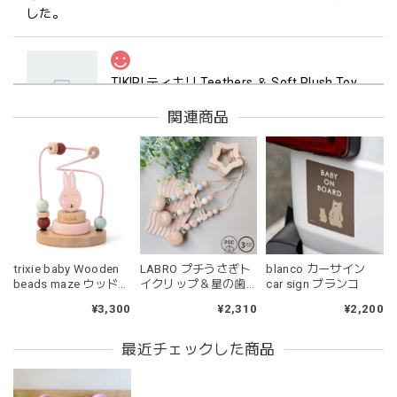
した。
TIKIRI ティキリ Teethers ＆ Soft Plush Toy Alvin ぞう 歯固め＆ぬいぐるみセット
_即納
2026/06/18
関連商品
マグカップ BEANS 2 美濃焼 日本製 コーヒー豆柄
ブラウン
2026/06/17
blanco カーサイン
trixie baby Wooden
LABRO プチうさぎト
kawaii&born | ハート型 歯固めリング シリコン
car sign ブランコ
beads maze ウッドト
イクリップ＆星の歯
pink
イ ビーズメイズ Mrs.
固め 日本製 木製 木の
¥2,200
¥3,300
¥2,310
2026/04/24
Rabbit うさぎ 木のお
おもちゃ ファースト
もちゃ トリクシー
トイ ラブロ
持ちやすいようで今持ってるおもちゃの中で1番長く握って
最近チェックした商品
いてくれます。舐めるのはもちろん、掲げてみたりいろんな
遊び方をしています。見た目が可愛いので遊んでいる姿もと