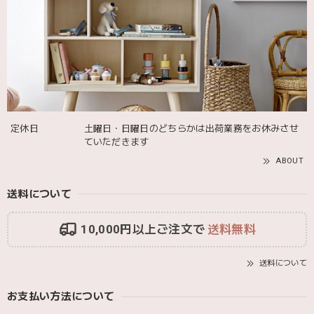
発送も届くのも早かったです！バースデーバルーンも入って
て嬉しかったです🎈誕生日に使わせて頂きます🫶
Adnil LAND アドニルランド | PULL ALONG PUPPY からだをくねくねさせながらついてくる プル アロング パピー プルトイ 木のおもちゃ
2025/12/02
定休日
土曜日・日曜日のどちらかは出荷業務をお休みさせ
ていただきます
ABOUT
送料について
10,000円以上ご注文で
送料無料
送料について
お支払い方法について