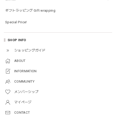
ラス…お絵描きセットと食具までたっぷりと入っていまし
た…！✨どれも使いやすいベーシックな色味のものたちで、
ギフトラッピング Gift wrapping
すぐに使い始めました。今年もまた購入したいと思える最高
な福袋でした。
Special Price!
blanco ブランコ | mellow roomwear ルームウェア 大人用 マタニティ フリーサイズ
SHOP INFO
taupe（チャコールグレー）
2026/01/09
ショッピングガイド
ABOUT
blanco ブランコ | mellow rompers ベビーロンパース 帽子付き 0-3ヶ月
taupe（チャコールグレー）
INFORMATION
2026/01/09
COMMUNITY
メンバーシップ
blanco ブランコ | TSUBUTSUBU MEAL SET つぶつぶミールセット プレートセット ベビー食器 カトラリー
greige
マイページ
2025/12/28
CONTACT
プレゼントした友人がとても喜んでました。ありがとうござ