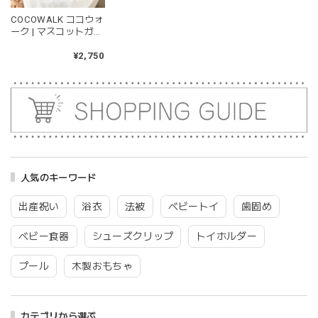
COCOWALK ココウォ
blanco ブランコ | tsubu bib つぶビブ ベビースタイ 布製
ーク | マスコットガラ
gray
ガラ スマイリーくま
2026/03/26
さん 赤ちゃんのおも
¥2,750
ちゃ ラトル ベビー 玩
グレーを購入しました！手持ちのビブより少し小さい作りで
具 コラボアイテム
したがかわいいので問題なし^ ^ありがとうございました♡
blanco | blanket clip ブランケットクリップ Lサイズ 21cmｘ6cm レザー ブランコ
02.oatmeal（L）
2026/02/21
人気のキーワード
出産祝い
浴衣
法被
ベビートイ
歯固め
Lien de famille | おはなのラトル オーガニックコットンラトル 花 恐竜 赤ちゃんのガラガラ 布製 日本製 リヤンドファミーユ
ベビー食器
シューズクリップ
トイホルダー
きょうりゅう/K60-141
2026/01/28
プール
木製おもちゃ
この度は迅速丁寧な対応をありがとうございました(^^) 梱包
も素敵で嬉しいです。
カテゴリから選ぶ