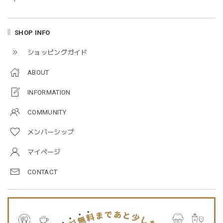
taupe（チャコールグレー）
2026/01/09
SHOP INFO
blanco ブランコ | TSUBUTSUBU MEAL SET つぶつぶミールセット プレートセット ベビー食器 カトラリー
ショッピングガイド
greige
2025/12/28
ABOUT
プレゼントした友人がとても喜んでました。ありがとうござ
INFORMATION
います！
COMMUNITY
メンバーシップ
Jellycat ジェリーキャット | Bashful Tiger Huge とら ぬいぐるみ 大きいサイズ
2025/12/16
マイページ
CONTACT
JELLYCATは特に個体差が激しいブランドなので、どんな子
が来るかいつも少し不安ですが、可愛い子が届いて良かった
です。Primiiさんでお迎えした子はみんな可愛い子なので嬉
しいです。