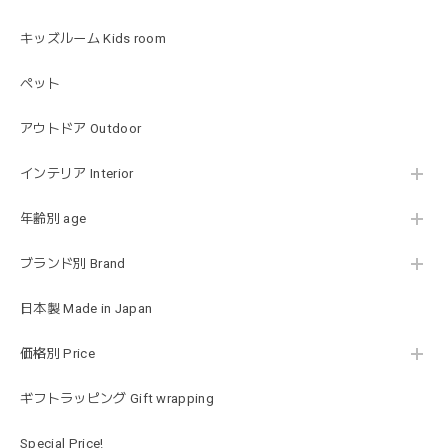
した！
キッズルーム Kids room
ペット
Happy Bag - 福袋 - Mサイズ
2026/01/14
アウトドア Outdoor
お砂場セットや木のおもちゃ、ニット帽にTシャツにサング
インテリア Interior
ラス…お絵描きセットと食具までたっぷりと入っていまし
た…！✨どれも使いやすいベーシックな色味のものたちで、
年齢別 age
すぐに使い始めました。今年もまた購入したいと思える最高
な福袋でした。
ブランド別 Brand
日本製 Made in Japan
blanco ブランコ | mellow roomwear ルームウェア 大人用 マタニティ フリーサイズ
taupe（チャコールグレー）
価格別 Price
2026/01/09
ギフトラッピング Gift wrapping
blanco ブランコ | mellow rompers ベビーロンパース 帽子付き 0-3ヶ月
Special Price!