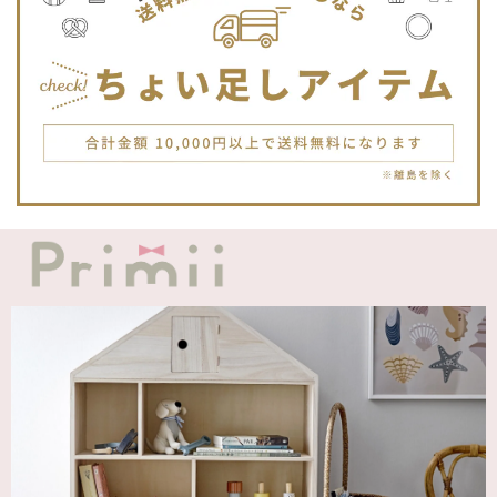
blanco ブランコ | TSUBUTSUBU MEAL SET つぶつぶミールセット プレートセット ベビー食器 カトラリー
greige
2025/12/12
blanco ブランコ | ダブルボアブランケット ベビー double boa blanket ホワイト 無地
2025/12/09
発送も届くのも早かったです！バースデーバルーンも入って
て嬉しかったです🎈誕生日に使わせて頂きます🫶
Adnil LAND アドニルランド | PULL ALONG PUPPY からだをくねくねさせながらついてくる プル アロング パピー プルトイ 木のおもちゃ
2025/12/02
飾るものを引き立ててくれる 木のコンポート台 【Mサイズ】 304955 shesay