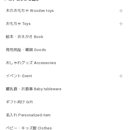
木のおもちゃ Wooden toys
mocmof モクモフ | バースデーケーキ ブロック 布製おもちゃ おままごと 622-576205
ST ストロベリー
2026/01/19
おもちゃ Toys
発送も早くてありがたかったです！
絵本・おえかき Book
育児用品・雑貨 Goods
blanco ブランコ | ベビーブランケット swaddle blanket スワドル おくるみ 120×120cm 無地 赤ちゃん
lightbeige ライトベージュ
おしゃれグッズ Accessories
2026/01/17
イベント Event
出産祝いで渡しました。友人がとても喜んでおりました！可
愛いです！
離乳食・お食事 Baby tableware
ギフト向け Gift
MON AMI | プル グレーグース Sサイズ ガチョウ あひる ぬいぐるみ モナミ ST1524
2026/01/17
名入れ Personalized item
可愛いファーストトイが届きました！ ありがとうございま
ベビー・キッズ服 Clothes