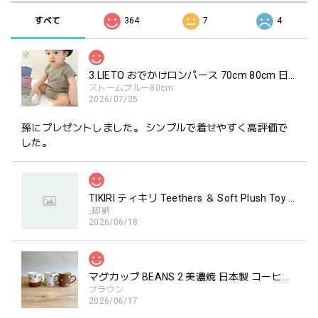
すべて
364
7
4
3.LIETO おでかけロンパース 70cm 80cm 日本製 スリーリエート
ストームブルー80cm
2026/07/25
孫にプレゼントしました。 シンプルで着せやすく高評価で
した。
TIKIRI ティキリ Teethers ＆ Soft Plush Toy Alvin ぞう 歯固め＆ぬいぐるみセット
_即納
2026/06/18
マグカップ BEANS 2 美濃焼 日本製 コーヒー豆柄
ブラウン
2026/06/17