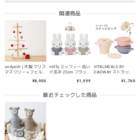
関連商品
kawaii&born | ハート型 歯固めリング シリコン
pink
2026/04/24
持ちやすいようで今持ってるおもちゃの中で1番長く握って
いてくれます。舐めるのはもちろん、掲げてみたりいろんな
遊び方をしています。見た目が可愛いので遊んでいる姿もと
ても可愛いです。また、シリコン製なので哺乳瓶と一緒に洗
ったり除菌できたり常に清潔に保てるのも嬉しいです。
undyed+ | 木製 クリス
miffy ミッフィー ぬい
VITALMEALS BY
マスツリー＋フェル
ぐるみ 25cm フラッ
DADWAY ストラップ
トオーナメント 木の
フィー ブルー ピンク
付きスナックカップ
¥8,900
¥1,999
¥1,760
ツリー アンダイドプ
グリーン
ラス
kawaii&born | くまちゃん 歯固めリング シリコン 木
最近チェックした商品
moca
2026/04/24
耳の部分が咥えやすいようでよく遊んでいます。木の部分は
じゃぶじゃぶ洗うことができないため衛生面は若干気になり
ますが、見た目が可愛くて満足です。