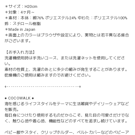
＊サイズ：H20cm
＊対象：4ヶ月～
＊素材：本体：綿76% ポリエステル24% 中わた：ポリエステル100%
鈴：スチロール樹脂
＊Made in Japan
＊画面上のカラーはブラウザや設定により、実物とは若干異なる場合
がございます。
【お手入れ方法】
洗濯機使用時は手洗いコース、または洗濯ネットを使用してくださ
い。
素材の性質上、洗濯のあとに多少の縮みが発生することがあります。
乾燥機のご使用は縮みますのでお避けください。
+‥‥‥‥‥‥‥‥‥‥‥‥‥‥‥‥‥‥+
● COCOWALK ●
海を感じるライフスタイルをテーマに生活雑貨やデイリーウェアなど
を販売。
毎日身につけたり使用するものだからこそ、見た目の可愛さだけでな
く、触り心地や着心地、機能性などのすべてを追求し続けています。
ベビー服やスタイ、クリップホルダー、ベルトカバーなどのベビーア