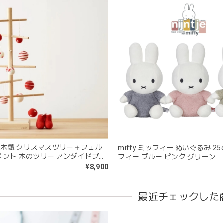
kawaii&born | くまちゃん 歯固めリング シリコン 木
moca
2026/04/24
分が咥えやすいようでよく遊んでいます。木の部分はじゃぶじゃぶ洗
愛くて満足です。
blanco ブランコ | tsubu bib つぶビブ ベビースタイ 布製
gray
+ | 木製 クリスマスツリー＋フェル
miffy ミッフィー ぬいぐるみ 25
2026/03/26
メント 木のツリー アンダイドプラ
フィー ブルー ピンク グリーン
¥8,900
を購入しました！手持ちのビブより少し小さい作りでしたがかわいいので
最近チェックした
blanco | blanket clip ブランケットクリップ Lサイズ 21cm
02.oatmeal（L）