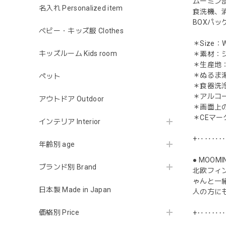
ムーミン
名入れ Personalized item
食洗機、
BOXパ
ベビー・キッズ服 Clothes
＊Size：
キッズルーム Kids room
＊素材：
＊生産地
＊ぬるま
ペット
＊食器洗
＊アルコ
アウトドア Outdoor
＊画面上
＊CEマー
インテリア Interior
+‥‥‥
年齢別 age
● MOOM
ブランド別 Brand
北欧フィ
ゃんと一
日本製 Made in Japan
人の方に
価格別 Price
+‥‥‥