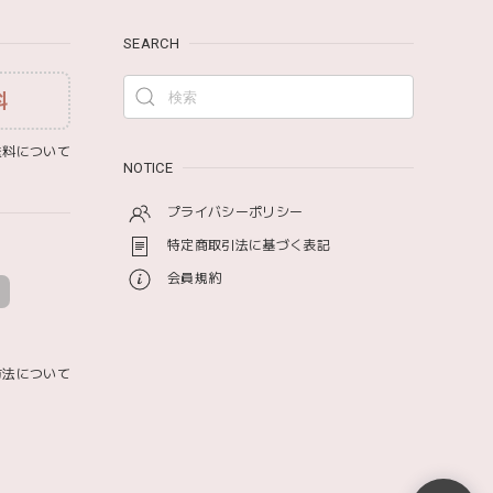
SEARCH
料
み モナミ ST1524
料について
NOTICE
プライバシーポリシー
特定商取引法に基づく表記
会員規約
方法について
ットと食具までたっぷりと入っていました…！✨どれも使
た購入したいと思える最高な福袋でした。