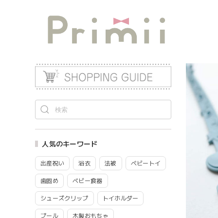
人気のキーワード
出産祝い
浴衣
法被
ベビートイ
歯固め
ベビー食器
シューズクリップ
トイホルダー
プール
木製おもちゃ