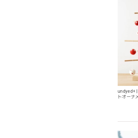
耳の部
目が可
undyed
トオーナ
ス
グレー