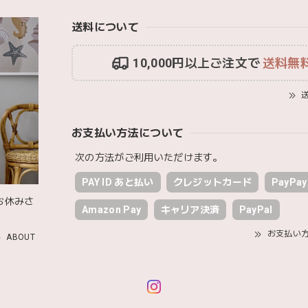
2026/01/17
送料について
いで渡しました。友人がとても喜んでおりました！可愛いです！
10,000円以上ご注文で
送料無
MON AMI | プル グレーグース Sサイズ ガチョウ あひる ぬいぐる
送
2026/01/17
お支払い方法について
ファーストトイが届きました！ ありがとうございました！
次の方法がご利用いただけます。
PAY ID あと払い
クレジットカード
PayPay
お休みさ
Happy Bag - 福袋 - Mサイズ
Amazon Pay
キャリア決済
PayPal
2026/01/14
お支払い
ABOUT
セットや木のおもちゃ、ニット帽にTシャツにサングラス…お絵描きセ
いベーシックな色味のものたちで、すぐに使い始めました。今年もま