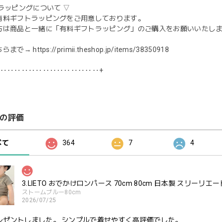
ラッピングについて ▽
有料ギフトラッピングをご用意しております。
方は商品と一緒に「有料ギフトラッピング」のご購入をお願いいたし
ちらまで→
https://primii.theshop.jp/items/38350918
‥‥‥‥‥‥‥‥‥‥‥‥‥‥‥+
の評価
べて
364
7
4
3.LIETO おでかけロンパース 70cm 80cm 日本製 スリーリエー
ストームブルー80cm
2026/07/25
レゼントしました。 シンプルで着せやすく高評価でした。