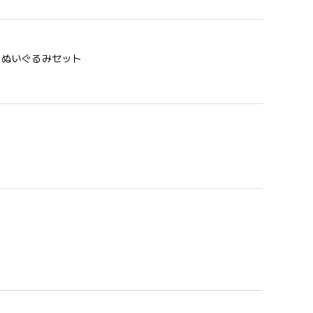
う 歯固め＆ぬいぐるみセット
めるのはもちろん、掲げてみたりいろんな遊び方をして
コン製なので哺乳瓶と一緒に洗ったり除菌できたり常に清