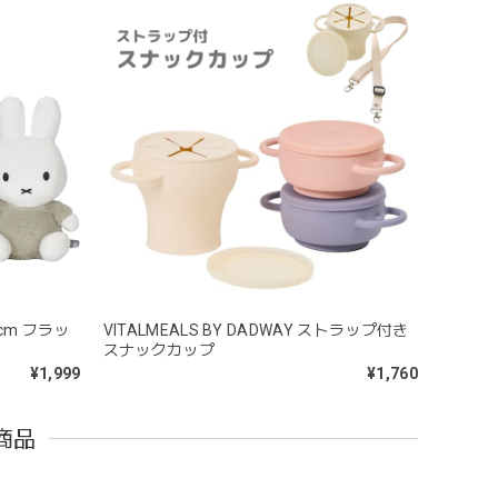
うことができないため衛生面は若干気になりますが、見た
cm フラッ
VITALMEALS BY DADWAY ストラップ付き
スナックカップ
¥1,999
¥1,760
問題なし^ ^ありがとうございました♡
商品
ｘ6cm レザー ブランコ