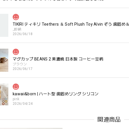
TIKIRI ティキリ Teethers ＆ Soft Plush Toy Alvin ぞ
_即納
2026/06/18
マグカップ BEANS 2 美濃焼 日本製 コーヒー豆柄
ブラウン
2026/06/17
kawaii&born | ハート型 歯固めリング シリコン
pink
2026/04/24
すいようで今持ってるおもちゃの中で1番長く握っていてくれます。舐
関連商品
。見た目が可愛いので遊んでいる姿もとても可愛いです。また、シリ
てるのも嬉しいです。