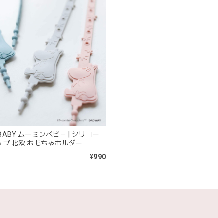
2026/02/21
きょうりゅう/K60-141
2026/01/28
は迅速丁寧な対応をありがとうございました(^^) 梱包も素敵で嬉しい
mocmof モクモフ | バースデーケーキ ブロック 布製おもちゃ おま
 BABY ムーミンべビ－ | シリコー
ST ストロベリー
プ 北欧 おもちゃホルダー
2026/01/19
¥990
早くてありがたかったです！
blanco ブランコ | ベビーブランケット swaddle blanket ス
lightbeige ライトベージュ