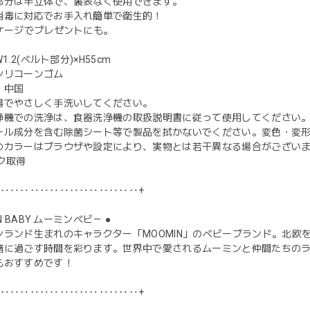
部分は半立体で、裏表なく使用できます。
消毒に対応でお手入れ簡単で衛生的！
ッケージでプレゼントにも。
W1.2(ベルト部分)×H55cm
シリコーンゴム
：中国
湯でやさしく手洗いしてください。
浄機での洗浄は、食器洗浄機の取扱説明書に従って使用してください
ール成分を含む除菌シート等で製品を拭かないでください。変色・変
のカラーはブラウザや設定により、実物とは若干異なる場合がござい
ク取得
‥‥‥‥‥‥‥‥‥‥‥‥‥‥‥+
IN BABY ムーミンべビ－ ●
ンランド生まれのキャラクター「MOOMIN」のベビーブランド。北欧
緒に過ごす時間を彩ります。世界中で愛されるムーミンと仲間たちの
もおすすめです！
‥‥‥‥‥‥‥‥‥‥‥‥‥‥‥+