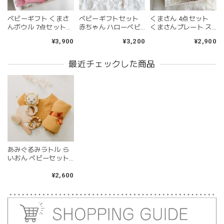
ても可愛いです。また、シリコン製なので哺乳瓶と一緒に洗
ったり除菌できたり常に清潔に保てるのも嬉しいです。
ベビーギフト くまさ
ベビーギフトセット
くまさん 4点セット
んボウル 7点セット
赤ちゃん ハローベビ
くまさんプレート ス
出産祝い ブラウン ベ
ーセット クリームベ
プーン・フォーク く
¥3,900
¥3,200
¥2,900
ージュ ピンク グリー
ージュ
まさんソックス 出産
ン ベビーセット
祝い ベビーセット ブ
kawaii&born | くまちゃん 歯固めリング シリコン 木
ラウン ピンク
最近チェックした商品
moca
2026/04/24
耳の部分が咥えやすいようでよく遊んでいます。木の部分は
じゃぶじゃぶ洗うことができないため衛生面は若干気になり
ますが、見た目が可愛くて満足です。
あみぐるみラトル ら
blanco ブランコ | tsubu bib つぶビブ ベビースタイ 布製
いおん ベビーセット
gray
ギフトセット Baby
2026/03/26
Bath Toy Set 091906
¥2,600
グレーを購入しました！手持ちのビブより少し小さい作りで
したがかわいいので問題なし^ ^ありがとうございました♡