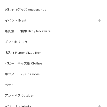
blanco ブランコ | ベビーブランケット swaddle blanket スワドル おくるみ 120×120cm 無地 赤ちゃん
lightbeige ライトベージュ
おしゃれグッズ Accessories
2026/01/17
イベント Event
出産祝いで渡しました。友人がとても喜んでおりました！可
愛いです！
離乳食・お食事 Baby tableware
ギフト向け Gift
MON AMI | プル グレーグース Sサイズ ガチョウ あひる ぬいぐるみ モナミ ST1524
2026/01/17
名入れ Personalized item
可愛いファーストトイが届きました！ ありがとうございま
ベビー・キッズ服 Clothes
した！
キッズルーム Kids room
ペット
Happy Bag - 福袋 - Mサイズ
2026/01/14
アウトドア Outdoor
お砂場セットや木のおもちゃ、ニット帽にTシャツにサング
インテリア Interior