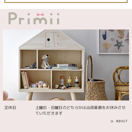
発送も届くのも早かったです！バースデーバルーンも入って
て嬉しかったです🎈誕生日に使わせて頂きます🫶
Adnil LAND アドニルランド | PULL ALONG PUPPY からだをくねくねさせながらついてくる プル アロング パピー プルトイ 木のおもちゃ
2025/12/02
飾るものを引き立ててくれる 木のコンポート台 【Mサイズ】 304955 shesay
2025/10/06
定休日
土曜日・日曜日のどちらかは出荷業務をお休みさせ
ていただきます
ABOUT