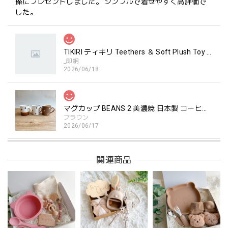
孫にプレゼントしました。 シンプルで着せやすく高評価で
した。
TIKIRI ティキリ Teethers ＆ Soft Plush Toy Alvin ぞう 歯固め＆ぬいぐるみセット
_即納
2026/06/18
マグカップ BEANS 2 美濃焼 日本製 コーヒー豆柄
ブラウン
2026/06/17
関連商品
kawaii&born | ハート型 歯固めリング シリコン
pink
2026/04/24
持ちやすいようで今持ってるおもちゃの中で1番長く握って
いてくれます。舐めるのはもちろん、掲げてみたりいろんな
遊び方をしています。見た目が可愛いので遊んでいる姿もと