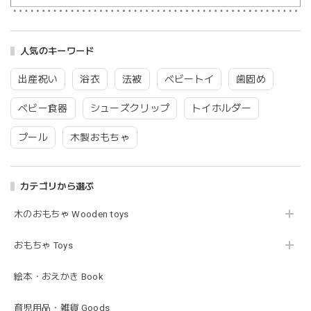
blanco | blanket clip ブランケットクリップ Lサイズ 21cmｘ6cm レザー ブランコ
02.oatmeal（L）
2026/02/21
人気のキーワード
出産祝い
浴衣
法被
ベビートイ
歯固め
Lien de famille | おはなのラトル オーガニックコットンラトル 花 恐竜 赤ちゃんのガラガラ 布製 日本製 リヤンドファミーユ
ベビー食器
シューズクリップ
トイホルダー
きょうりゅう/K60-141
2026/01/28
プール
木製おもちゃ
この度は迅速丁寧な対応をありがとうございました(^^) 梱包
も素敵で嬉しいです。
カテゴリから選ぶ
木のおもちゃ Wooden toys
mocmof モクモフ | バースデーケーキ ブロック 布製おもちゃ おままごと 622-576205
ST ストロベリー
2026/01/19
おもちゃ Toys
発送も早くてありがたかったです！
絵本・おえかき Book
育児用品・雑貨 Goods