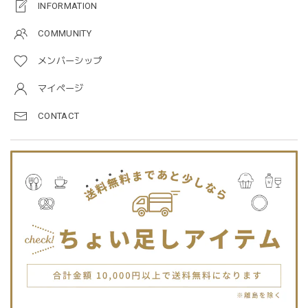
プレゼントした友人がとても喜んでました。ありがとうござ
INFORMATION
います！
COMMUNITY
メンバーシップ
Jellycat ジェリーキャット | Bashful Tiger Huge とら ぬいぐるみ 大きいサイズ
2025/12/16
マイページ
CONTACT
JELLYCATは特に個体差が激しいブランドなので、どんな子
が来るかいつも少し不安ですが、可愛い子が届いて良かった
です。Primiiさんでお迎えした子はみんな可愛い子なので嬉
しいです。
blanco ブランコ | TSUBUTSUBU MEAL SET つぶつぶミールセット プレートセット ベビー食器 カトラリー
greige
2025/12/12
blanco ブランコ | ダブルボアブランケット ベビー double boa blanket ホワイト 無地
2025/12/09