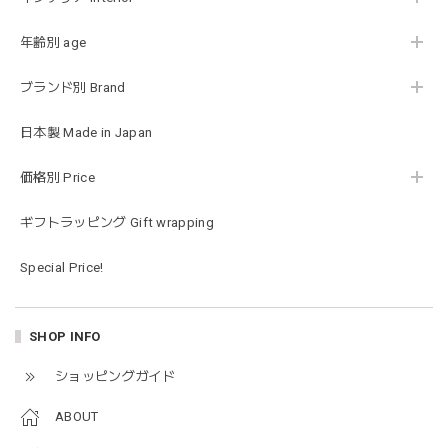
ラス…お絵描きセットと食具までたっぷりと入っていまし
た…！✨どれも使いやすいベーシックな色味のものたちで、
年齢別 age
すぐに使い始めました。今年もまた購入したいと思える最高
な福袋でした。
ブランド別 Brand
日本製 Made in Japan
blanco ブランコ | mellow roomwear ルームウェア 大人用 マタニティ フリーサイズ
taupe（チャコールグレー）
価格別 Price
2026/01/09
ギフトラッピング Gift wrapping
blanco ブランコ | mellow rompers ベビーロンパース 帽子付き 0-3ヶ月
Special Price!
taupe（チャコールグレー）
2026/01/09
SHOP INFO
blanco ブランコ | TSUBUTSUBU MEAL SET つぶつぶミールセット プレートセット ベビー食器 カトラリー
ショッピングガイド
greige
2025/12/28
ABOUT