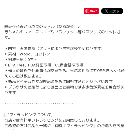
Save
編みぐるみどうぶつのラトル（がらがら）と
赤ちゃんのファーストトイやブランケット等バスグッズのセットで
す。
＊内容：画像参照（セットにより内容が多少変わります）
＊素材：Wood、コットン
＊対象年齢：0才～
＊BPA Free、FDA認証取得、CE安全基準取得
＊輸入の過程で外箱潰れがあるため、当店の判断にてOPP袋へ入れ替
えてお届け致します。
＊新品アイテムですが検品のために開封することがございます
＊ブラウザの設定等により画面上と実物では多少色が異なる場合があ
ります
‥‥‥‥‥‥‥‥‥‥‥‥‥‥‥‥‥‥
[ギフトラッピングについて]
当店では有料ギフトラッピングをご用意しております。
ご希望の方は商品と一緒に「有料ギフトラッピング」のご購入をお願