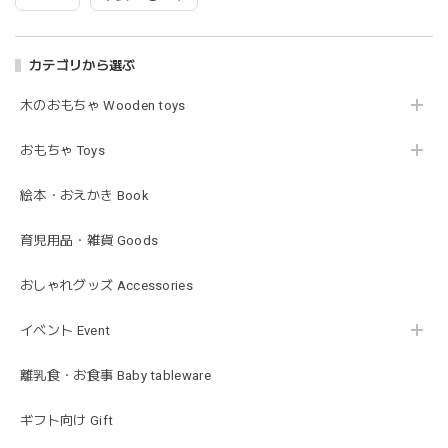
この度は迅速丁寧な対応をありがとうございました(^^) 梱包
も素敵で嬉しいです。
カテゴリから選ぶ
木のおもちゃ Wooden toys
mocmof モクモフ | バースデーケーキ ブロック 布製おもちゃ おままごと 622-576205
ST ストロベリー
2026/01/19
おもちゃ Toys
発送も早くてありがたかったです！
絵本・おえかき Book
育児用品・雑貨 Goods
blanco ブランコ | ベビーブランケット swaddle blanket スワドル おくるみ 120×120cm 無地 赤ちゃん
lightbeige ライトベージュ
おしゃれグッズ Accessories
2026/01/17
イベント Event
出産祝いで渡しました。友人がとても喜んでおりました！可
愛いです！
離乳食・お食事 Baby tableware
ギフト向け Gift
MON AMI | プル グレーグース Sサイズ ガチョウ あひる ぬいぐるみ モナミ ST1524