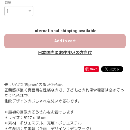
数量
International shipping available
Add to cart
日本国内にお住まいの方向け
Save
優しいゾウ“Elphee”のぬいぐるみ。
正義感が強く真面目な性格なので、子どもとの約束や秘密は必ず守っ
てくれるはず。
北欧デザインのおしゃれなぬいぐるみです。
＊最初の画像のぞうさんをお届けします
＊サイズ：約27 x 18 cm
＊素材：ポリエステル、充填：ポリエステル
＊生産地：中国製（企画・デザイン：デンマーク）