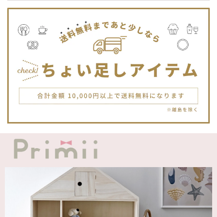
です。Primiiさんでお迎えした子はみんな可愛い子なので嬉
しいです。
blanco ブランコ | TSUBUTSUBU MEAL SET つぶつぶミールセット プレートセット ベビー食器 カトラリー
greige
2025/12/12
blanco ブランコ | ダブルボアブランケット ベビー double boa blanket ホワイト 無地
2025/12/09
発送も届くのも早かったです！バースデーバルーンも入って
て嬉しかったです🎈誕生日に使わせて頂きます🫶
Adnil LAND アドニルランド | PULL ALONG PUPPY からだをくねくねさせながらついてくる プル アロング パピー プルトイ 木のおもちゃ
2025/12/02