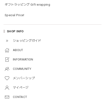
ギフトラッピング Gift wrapping
blanco ブランコ | mellow rompers ベビーロンパース 帽子付き 0-3ヶ月
Special Price!
taupe（チャコールグレー）
2026/01/09
SHOP INFO
blanco ブランコ | TSUBUTSUBU MEAL SET つぶつぶミールセット プレートセット ベビー食器 カトラリー
ショッピングガイド
greige
2025/12/28
ABOUT
プレゼントした友人がとても喜んでました。ありがとうござ
INFORMATION
います！
COMMUNITY
メンバーシップ
Jellycat ジェリーキャット | Bashful Tiger Huge とら ぬいぐるみ 大きいサイズ
2025/12/16
マイページ
CONTACT
JELLYCATは特に個体差が激しいブランドなので、どんな子
が来るかいつも少し不安ですが、可愛い子が届いて良かった