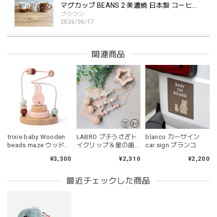
マグカップ BEANS 2 美濃焼 日本製 コーヒー豆柄
ブラウン
2026/06/17
関連商品
kawaii&born | ハート型 歯固めリング シリコン
pink
2026/04/24
持ちやすいようで今持ってるおもちゃの中で1番長く握って
いてくれます。舐めるのはもちろん、掲げてみたりいろんな
遊び方をしています。見た目が可愛いので遊んでいる姿もと
ても可愛いです。また、シリコン製なので哺乳瓶と一緒に洗
ったり除菌できたり常に清潔に保てるのも嬉しいです。
blanco カーサイン
trixie baby Wooden
LABRO プチうさぎト
car sign ブランコ
beads maze ウッドト
イクリップ＆星の歯
イ ビーズメイズ Mrs.
固め 日本製 木製 木の
¥2,200
¥3,300
¥2,310
Rabbit うさぎ 木のお
おもちゃ ファースト
もちゃ トリクシー
トイ ラブロ
kawaii&born | くまちゃん 歯固めリング シリコン 木
最近チェックした商品
moca
2026/04/24
耳の部分が咥えやすいようでよく遊んでいます。木の部分は