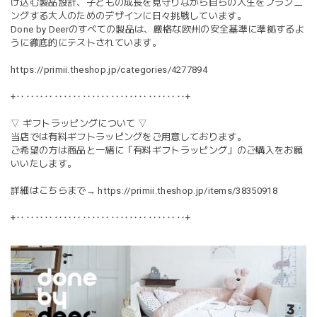
け込む製品設計、子どもの成長を見守りながら自らの人生をプランニ
ングする大人のためのデザインに日々挑戦しています。
Done by Deerのすべての製品は、厳格な欧州の安全基準に準拠するよ
うに徹底的にテストされています。
https://primii.theshop.jp/categories/4277894
+‥‥‥‥‥‥‥‥‥‥‥‥‥‥‥‥‥‥+
▽ ギフトラッピングについて ▽
当店では有料ギフトラッピングをご用意しております。
ご希望の方は商品と一緒に「有料ギフトラッピング」のご購入をお願
いいたします。
詳細はこちらまで→
https://primii.theshop.jp/items/38350918
+‥‥‥‥‥‥‥‥‥‥‥‥‥‥‥‥‥‥+