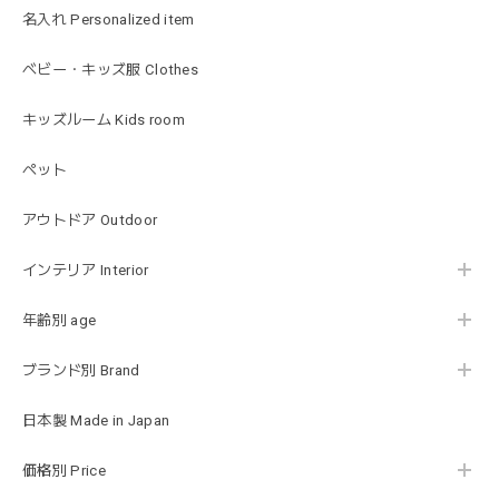
2026/01/17
名入れ Personalized item
可愛いファーストトイが届きました！ ありがとうございま
ベビー・キッズ服 Clothes
した！
キッズルーム Kids room
ペット
Happy Bag - 福袋 - Mサイズ
2026/01/14
アウトドア Outdoor
お砂場セットや木のおもちゃ、ニット帽にTシャツにサング
インテリア Interior
ラス…お絵描きセットと食具までたっぷりと入っていまし
た…！✨どれも使いやすいベーシックな色味のものたちで、
年齢別 age
すぐに使い始めました。今年もまた購入したいと思える最高
な福袋でした。
ブランド別 Brand
日本製 Made in Japan
blanco ブランコ | mellow roomwear ルームウェア 大人用 マタニティ フリーサイズ
taupe（チャコールグレー）
価格別 Price
2026/01/09