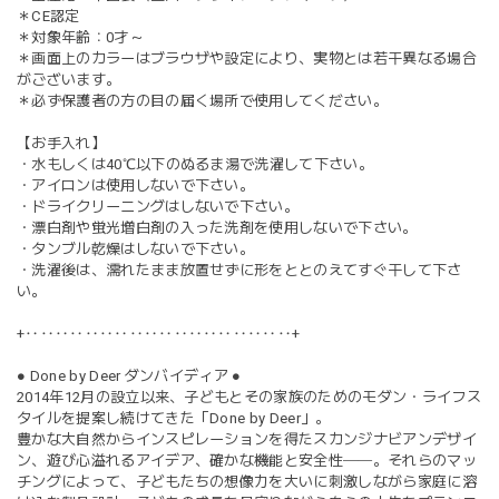
＊CE認定
＊対象年齢：0才～
＊画面上のカラーはブラウザや設定により、実物とは若干異なる場合
がございます。
＊必ず保護者の方の目の届く場所で使用してください。
【お手入れ】
・水もしくは40℃以下のぬるま湯で洗濯して下さい。
・アイロンは使用しないで下さい。
・ドライクリーニングはしないで下さい。
・漂白剤や蛍光増白剤の入った洗剤を使用しないで下さい。
・タンブル乾燥はしないで下さい。
・洗濯後は、濡れたまま放置せずに形をととのえてすぐ干して下さ
い。
+‥‥‥‥‥‥‥‥‥‥‥‥‥‥‥‥‥‥+
● Done by Deer ダンバイディア ●
2014年12月の設立以来、子どもとその家族のためのモダン・ライフス
タイルを提案し続けてきた「Done by Deer」。
豊かな大自然からインスピレーションを得たスカンジナビアンデザイ
ン、遊び心溢れるアイデア、確かな機能と安全性──。それらのマッ
チングによって、子どもたちの想像力を大いに刺激しながら家庭に溶