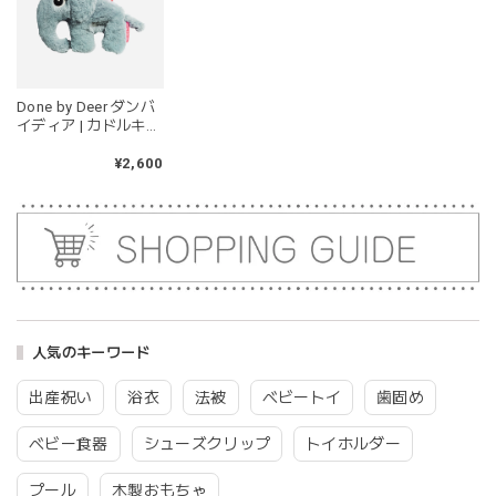
じゃぶじゃぶ洗うことができないため衛生面は若干気になり
ますが、見た目が可愛くて満足です。
Done by Deer ダンバ
blanco ブランコ | tsubu bib つぶビブ ベビースタイ 布製
イディア | カドルキュ
gray
ート ゾウ Cuddle
2026/03/26
cute Elphee ぬいぐる
¥2,600
み 2BD-30612
グレーを購入しました！手持ちのビブより少し小さい作りで
したがかわいいので問題なし^ ^ありがとうございました♡
blanco | blanket clip ブランケットクリップ Lサイズ 21cmｘ6cm レザー ブランコ
02.oatmeal（L）
2026/02/21
人気のキーワード
出産祝い
浴衣
法被
ベビートイ
歯固め
Lien de famille | おはなのラトル オーガニックコットンラトル 花 恐竜 赤ちゃんのガラガラ 布製 日本製 リヤンドファミーユ
ベビー食器
シューズクリップ
トイホルダー
きょうりゅう/K60-141
2026/01/28
プール
木製おもちゃ