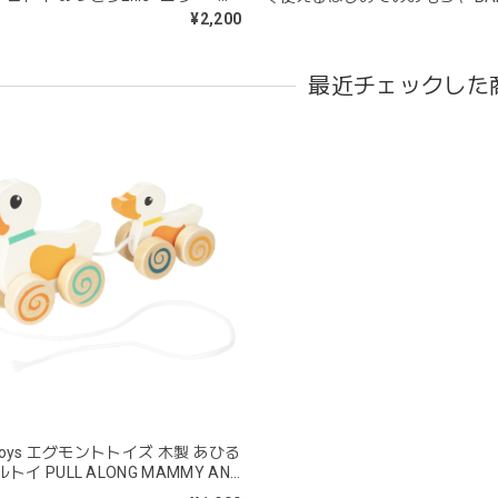
CAR ベビーダックカー アドニ
¥2,200
を購入しました！手持ちのビブより少し小さい作りでしたがかわいいので
最近チェックした
blanco | blanket clip ブランケットクリップ Lサイズ 21cm
02.oatmeal（L）
2026/02/21
きょうりゅう/K60-141
2026/01/28
は迅速丁寧な対応をありがとうございました(^^) 梱包も素敵で嬉しい
mocmof モクモフ | バースデーケーキ ブロック 布製おもちゃ おま
 Toys エグモントトイズ 木製 あひる
ST ストロベリー
トイ PULL ALONG MAMMY AND
2026/01/19
K / EGM591021