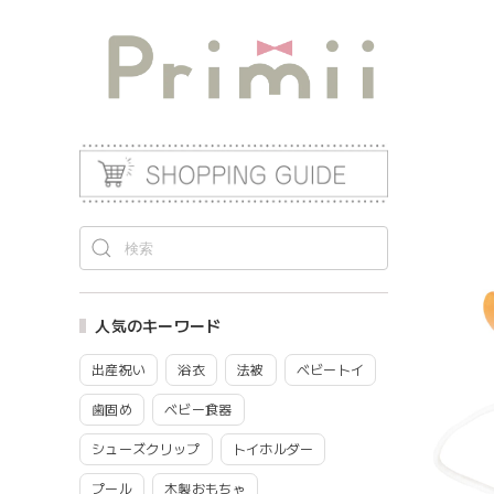
人気のキーワード
出産祝い
浴衣
法被
ベビートイ
歯固め
ベビー食器
シューズクリップ
トイホルダー
プール
木製おもちゃ