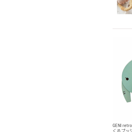
持ちや
います
潔に保
耳の部
目が可
GENI re
くるプッシュ