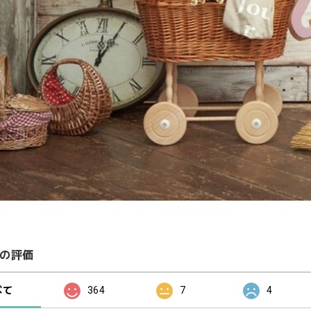
の評価
べて
364
7
4