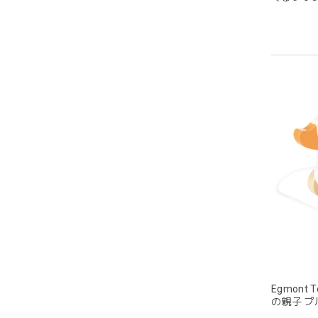
う
グレー
この度
Egmont
の親子 プル
BABY DUC