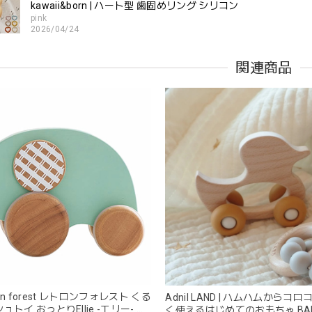
kawaii&born | ハート型 歯固めリング シリコン
pink
2026/04/24
すいようで今持ってるおもちゃの中で1番長く握っていてくれます。舐
関連商品
。見た目が可愛いので遊んでいる姿もとても可愛いです。また、シリ
てるのも嬉しいです。
kawaii&born | くまちゃん 歯固めリング シリコン 木
moca
2026/04/24
分が咥えやすいようでよく遊んでいます。木の部分はじゃぶじゃぶ洗
愛くて満足です。
blanco ブランコ | tsubu bib つぶビブ ベビースタイ 布製
gray
tron forest レトロンフォレスト くる
Adnil LAND | ハムハムからコ
2026/03/26
トイ おっとりEllie -エリー- ぞ
く使えるはじめてのおもちゃ BABY