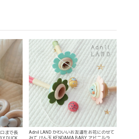
めるのはもちろん、掲げてみたりいろんな遊び方をして
コン製なので哺乳瓶と一緒に洗ったり除菌できたり常に清
うことができないため衛生面は若干気になりますが、見た
Adnil LAND かわいいお友達をお花にのせて
ロコロまで長
みて けん玉 KENDAMA BABY アドニルラン
 DUCK