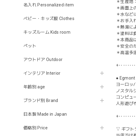
＊生産地
名入れ Personalized item
＊画面上
＊水など
ベビー・キッズ服 Clothes
＊お手入
＊熱湯に
キッズルーム Kids room
＊塗料は
＊本商品
ペット
＊安全の
＊高温多
アウトドア Outdoor
+‥‥‥
インテリア Interior
● Egmo
ヨーロッ
年齢別 age
ノスタル
コンピュ
ブランド別 Brand
人形遊び
日本製 Made in Japan
+‥‥‥
価格別 Price
▽ ギフト
当店では