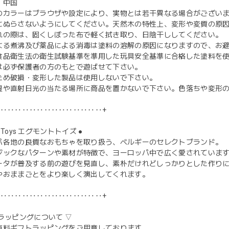
：中国
のカラーはブラウザや設定により、実物とは若干異なる場合がござい
にぬらさないようにしてください。天然木の特性上、変形や変質の原
れの際は、固くしぼった布で軽く拭き取り、日陰干ししてください。
よる煮沸及び薬品による消毒は塗料の溶解の原因になりますので、お
食品衛生法の衛生試験基準を準用した玩具安全基準に合格した塗料を
は必ず保護者の方のもとで遊ばせて下さい。
ため破損・変形した製品は使用しないで下さい。
湿や直射日光の当たる場所に商品を置かないで下さい。色落ちや変形
‥‥‥‥‥‥‥‥‥‥‥‥‥‥‥+
nt Toys エグモントトイズ ●
パ各地の良質なおもちゃを取り扱う、ベルギーのセレクトブランド。
ジックなパターンや素材が特徴で、ヨーロッパ中で広く愛されていま
ータが普及する前の遊びを見直し、素朴だけれどしっかりとした作り
やおままごとをより楽しく演出してくれます。
‥‥‥‥‥‥‥‥‥‥‥‥‥‥‥+
ラッピングについて ▽
有料ギフトラッピングをご用意しております。