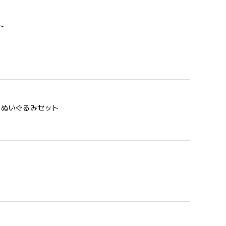
ト
う 歯固め＆ぬいぐるみセット