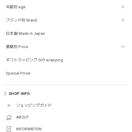
年齢別 age
ブランド別 Brand
Happy Bag - 福袋 - Mサイズ
2026/01/14
日本製 Made in Japan
お砂場セットや木のおもちゃ、ニット帽にTシャツにサング
価格別 Price
ラス…お絵描きセットと食具までたっぷりと入っていまし
た…！✨どれも使いやすいベーシックな色味のものたちで、
ギフトラッピング Gift wrapping
すぐに使い始めました。今年もまた購入したいと思える最高
な福袋でした。
Special Price!
blanco ブランコ | mellow roomwear ルームウェア 大人用 マタニティ フリーサイズ
SHOP INFO
taupe（チャコールグレー）
2026/01/09
ショッピングガイド
ABOUT
blanco ブランコ | mellow rompers ベビーロンパース 帽子付き 0-3ヶ月
taupe（チャコールグレー）
INFORMATION