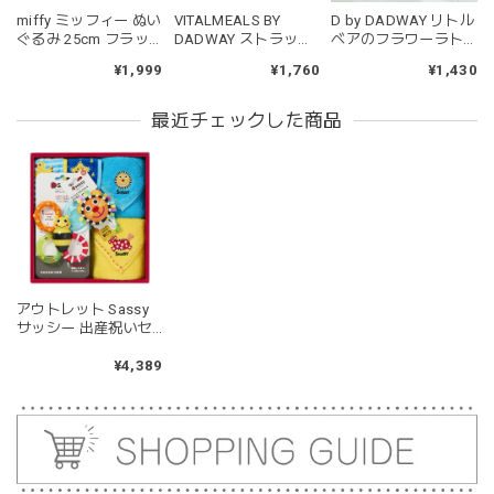
miffy ミッフィー ぬい
VITALMEALS BY
D by DADWAY リトル
kawaii&born | ハート型 歯固めリング シリコン
ぐるみ 25cm フラッ
DADWAY ストラップ
ベアのフラワーラト
pink
フィー ブルー ピンク
付きスナックカップ
ル ベビー歯固め ダン
¥1,999
¥1,760
¥1,430
2026/04/24
グリーン
バイディア
持ちやすいようで今持ってるおもちゃの中で1番長く握って
最近チェックした商品
いてくれます。舐めるのはもちろん、掲げてみたりいろんな
遊び方をしています。見た目が可愛いので遊んでいる姿もと
ても可愛いです。また、シリコン製なので哺乳瓶と一緒に洗
ったり除菌できたり常に清潔に保てるのも嬉しいです。
kawaii&born | くまちゃん 歯固めリング シリコン 木
アウトレット Sassy
moca
サッシー 出産祝いセ
2026/04/24
ット イエロー&ブルー
GFSA7354
¥4,389
耳の部分が咥えやすいようでよく遊んでいます。木の部分は
じゃぶじゃぶ洗うことができないため衛生面は若干気になり
ますが、見た目が可愛くて満足です。