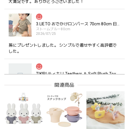
大満足です。 ありがとうございました！
3.LIETO おでかけロンパース 70cm 80cm 日本製 スリーリエート
ストームブルー80cm
2026/07/25
孫にプレゼントしました。 シンプルで着せやすく高評価で
した。
TIKIRI ティキリ Teethers ＆ Soft Plush Toy Alvin ぞう 歯固め＆ぬいぐるみセット
_即納
2026/06/18
関連商品
マグカップ BEANS 2 美濃焼 日本製 コーヒー豆柄
ブラウン
2026/06/17