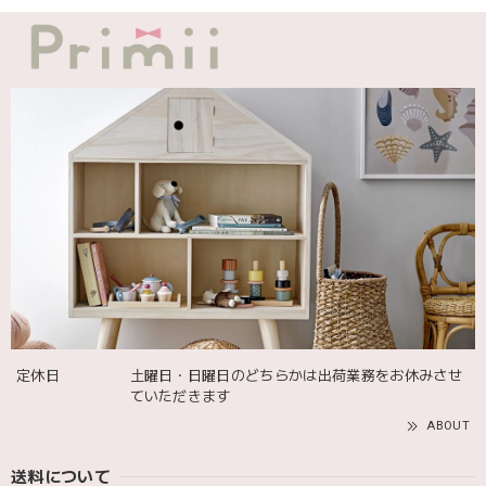
blanco ブランコ | TSUBUTSUBU MEAL SET つぶつぶミールセット プレートセット ベビー食器 カトラリー
greige
2025/12/12
blanco ブランコ | ダブルボアブランケット ベビー double boa blanket ホワイト 無地
2025/12/09
発送も届くのも早かったです！バースデーバルーンも入って
て嬉しかったです🎈誕生日に使わせて頂きます🫶
Adnil LAND アドニルランド | PULL ALONG PUPPY からだをくねくねさせながらついてくる プル アロング パピー プルトイ 木のおもちゃ
2025/12/02
定休日
土曜日・日曜日のどちらかは出荷業務をお休みさせ
ていただきます
ABOUT
送料について