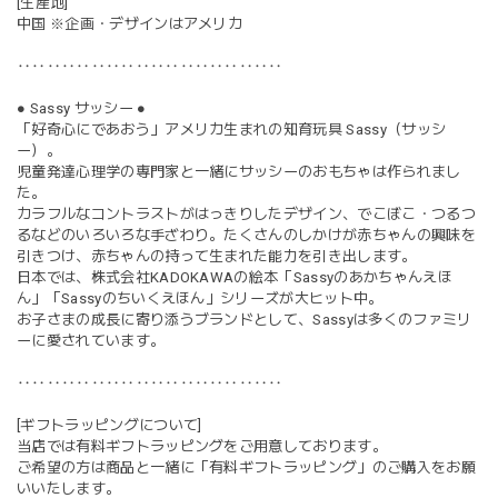
[生産地]
中国 ※企画・デザインはアメリカ
‥‥‥‥‥‥‥‥‥‥‥‥‥‥‥‥‥‥
● Sassy サッシー ●
「好奇心にであおう」アメリカ生まれの知育玩具 Sassy（サッシ
ー）。
児童発達心理学の専門家と一緒にサッシーのおもちゃは作られまし
た。
カラフルなコントラストがはっきりしたデザイン、でこぼこ・つるつ
るなどのいろいろな手ざわり。たくさんのしかけが赤ちゃんの興味を
引きつけ、赤ちゃんの持って生まれた能力を引き出します。
日本では、株式会社KADOKAWAの絵本「Sassyのあかちゃんえほ
ん」「Sassyのちいくえほん」シリーズが大ヒット中。
お子さまの成長に寄り添うブランドとして、Sassyは多くのファミリ
ーに愛されています。
‥‥‥‥‥‥‥‥‥‥‥‥‥‥‥‥‥‥
[ギフトラッピングについて]
当店では有料ギフトラッピングをご用意しております。
ご希望の方は商品と一緒に「有料ギフトラッピング」のご購入をお願
いいたします。