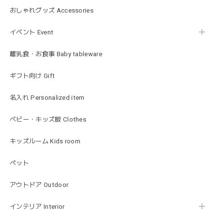
mocmof モクモフ | バースデーケーキ ブロック 布製おもちゃ おままごと 622-576205
おしゃれグッズ Accessories
ST ストロベリー
2026/01/19
イベント Event
発送も早くてありがたかったです！
離乳食・お食事 Baby tableware
ギフト向け Gift
blanco ブランコ | ベビーブランケット swaddle blanket スワドル おくるみ 120×120cm 無地 赤ちゃん
lightbeige ライトベージュ
名入れ Personalized item
2026/01/17
出産祝いで渡しました。友人がとても喜んでおりました！可
ベビー・キッズ服 Clothes
愛いです！
キッズルーム Kids room
ペット
MON AMI | プル グレーグース Sサイズ ガチョウ あひる ぬいぐるみ モナミ ST1524
2026/01/17
アウトドア Outdoor
可愛いファーストトイが届きました！ ありがとうございま
インテリア Interior
した！