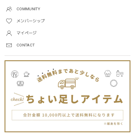
2026/01/09
COMMUNITY
メンバーシップ
blanco ブランコ | TSUBUTSUBU MEAL SET つぶつぶミールセット プレートセット ベビー食器 カトラリー
greige
マイページ
2025/12/28
CONTACT
プレゼントした友人がとても喜んでました。ありがとうござ
います！
Jellycat ジェリーキャット | Bashful Tiger Huge とら ぬいぐるみ 大きいサイズ
2025/12/16
JELLYCATは特に個体差が激しいブランドなので、どんな子
が来るかいつも少し不安ですが、可愛い子が届いて良かった
です。Primiiさんでお迎えした子はみんな可愛い子なので嬉
しいです。