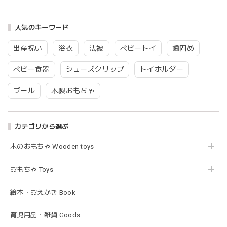
blanco ブランコ | tsubu bib つぶビブ ベビースタイ 布製
gray
2026/03/26
人気のキーワード
グレーを購入しました！手持ちのビブより少し小さい作りで
出産祝い
浴衣
法被
ベビートイ
歯固め
したがかわいいので問題なし^ ^ありがとうございました♡
ベビー食器
シューズクリップ
トイホルダー
プール
木製おもちゃ
blanco | blanket clip ブランケットクリップ Lサイズ 21cmｘ6cm レザー ブランコ
02.oatmeal（L）
2026/02/21
カテゴリから選ぶ
木のおもちゃ Wooden toys
Lien de famille | おはなのラトル オーガニックコットンラトル 花 恐竜 赤ちゃんのガラガラ 布製 日本製 リヤンドファミーユ
きょうりゅう/K60-141
2026/01/28
おもちゃ Toys
この度は迅速丁寧な対応をありがとうございました(^^) 梱包
絵本・おえかき Book
も素敵で嬉しいです。
育児用品・雑貨 Goods