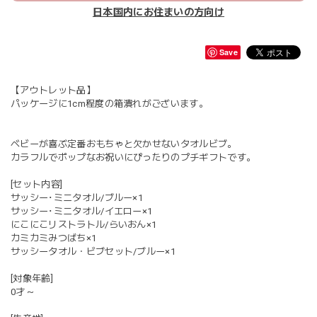
日本国内にお住まいの方向け
Save
【アウトレット品】
パッケージに1cm程度の箱潰れがございます。
ベビーが喜ぶ定番おもちゃと欠かせないタオルビブ。
カラフルでポップなお祝いにぴったりのプチギフトです。
[セット内容]
サッシー･ミニタオル/ブルー×1
サッシー･ミニタオル/イエロー×1
にこにこリストラトル/らいおん×1
カミカミみつばち×1
サッシータオル・ビブセット/ブルー×1
[対象年齢]
0才～