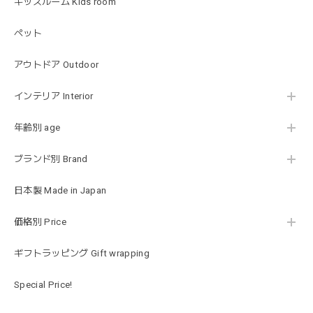
キッズルーム Kids room
ペット
MON AMI | プル グレーグース Sサイズ ガチョウ あひる ぬいぐるみ モナミ ST1524
2026/01/17
アウトドア Outdoor
可愛いファーストトイが届きました！ ありがとうございま
インテリア Interior
した！
年齢別 age
ブランド別 Brand
Happy Bag - 福袋 - Mサイズ
2026/01/14
日本製 Made in Japan
お砂場セットや木のおもちゃ、ニット帽にTシャツにサング
価格別 Price
ラス…お絵描きセットと食具までたっぷりと入っていまし
た…！✨どれも使いやすいベーシックな色味のものたちで、
ギフトラッピング Gift wrapping
すぐに使い始めました。今年もまた購入したいと思える最高
な福袋でした。
Special Price!