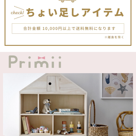
JELLYCATは特に個体差が激しいブランドなので、どんな子
が来るかいつも少し不安ですが、可愛い子が届いて良かった
です。Primiiさんでお迎えした子はみんな可愛い子なので嬉
しいです。
blanco ブランコ | TSUBUTSUBU MEAL SET つぶつぶミールセット プレートセット ベビー食器 カトラリー
greige
2025/12/12
blanco ブランコ | ダブルボアブランケット ベビー double boa blanket ホワイト 無地
2025/12/09
発送も届くのも早かったです！バースデーバルーンも入って
て嬉しかったです🎈誕生日に使わせて頂きます🫶