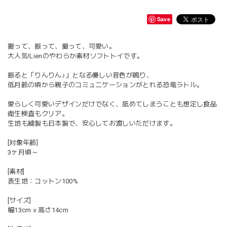
Save
握って、振って、撮って、可愛い。
大人気!Lienのやわらか素材ソフトトイです。
振ると「りんりん♪」となる優しい音色が鳴り、
低月齢の頃から親子のコミュニケーションがとれる恐竜ラトル。
愛らしく可愛いデザインだけでなく、舐めてしまうことも想定し食品
衛生検査もクリア。
生地も縫製も日本製で、安心してお渡しいただけます。
[対象年齢]
3ヶ月頃～
[素材]
表生地：コットン100%
[サイズ]
幅13cmｘ高さ14cm