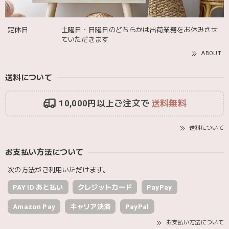
Adnil LAND アドニルランド | PULL ALONG PUPPY からだをくねくねさせながらついてくる プル アロング パピー プルトイ 木のおもちゃ
2025/12/02
定休日
土曜日・日曜日のどちらかは出荷業務をお休みさせ
ていただきます
ABOUT
送料について
10,000円以上ご注文で
送料無料
送料について
お支払い方法について
次の方法がご利用いただけます。
PAY ID あと払い
クレジットカード
PayPay
Amazon Pay
キャリア決済
PayPal
お支払い方法について