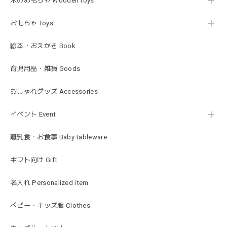
木のおもちゃ Wooden toys
Lien de famille | おはなのラトル オーガニックコットンラトル 花 恐竜 赤ちゃんのガラガラ 布製 日本製 リヤンドファミーユ
きょうりゅう/K60-141
2026/01/28
おもちゃ Toys
この度は迅速丁寧な対応をありがとうございました(^^) 梱包
絵本・おえかき Book
も素敵で嬉しいです。
育児用品・雑貨 Goods
mocmof モクモフ | バースデーケーキ ブロック 布製おもちゃ おままごと 622-576205
おしゃれグッズ Accessories
ST ストロベリー
2026/01/19
イベント Event
発送も早くてありがたかったです！
離乳食・お食事 Baby tableware
ギフト向け Gift
blanco ブランコ | ベビーブランケット swaddle blanket スワドル おくるみ 120×120cm 無地 赤ちゃん
lightbeige ライトベージュ
名入れ Personalized item
2026/01/17
出産祝いで渡しました。友人がとても喜んでおりました！可
ベビー・キッズ服 Clothes
愛いです！