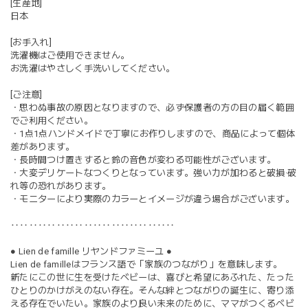
[生産地]
日本
[お手入れ]
洗濯機はご使用できません。
お洗濯はやさしく手洗いしてください。
[ご注意]
・思わぬ事故の原因となりますので、必ず保護者の方の目の届く範囲
でご利用ください。
・1点1点ハンドメイドで丁寧にお作りしますので、商品によって個体
差があります。
・長時間つけ置きすると鈴の音色が変わる可能性がございます。
・大変デリケートなつくりとなっています。強い力が加わると破損·破
れ等の恐れがあります。
・モニターにより実際のカラーとイメージが違う場合がございます。
‥‥‥‥‥‥‥‥‥‥‥‥‥‥‥‥‥‥
● Lien de famille リヤンドファミーユ ●
Lien de familleはフランス語で「家族のつながり」を意味します。
新たにこの世に生を受けたベビーは、喜びと希望にあふれた、たった
ひとりのかけがえのない存在。そんな絆とつながりの誕生に、寄り添
える存在でいたい。家族のより良い未来のために、ママがつくるベビ