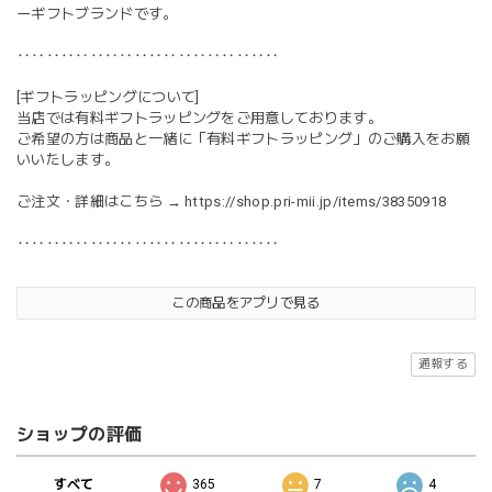
ーギフトブランドです。
‥‥‥‥‥‥‥‥‥‥‥‥‥‥‥‥‥‥
[ギフトラッピングについて]
当店では有料ギフトラッピングをご用意しております。
ご希望の方は商品と一緒に「有料ギフトラッピング」のご購入をお願
いいたします。
ご注文・詳細はこちら →
https://shop.pri-mii.jp/items/38350918
‥‥‥‥‥‥‥‥‥‥‥‥‥‥‥‥‥‥
この商品をアプリで見る
通報する
ショップの評価
すべて
365
7
4