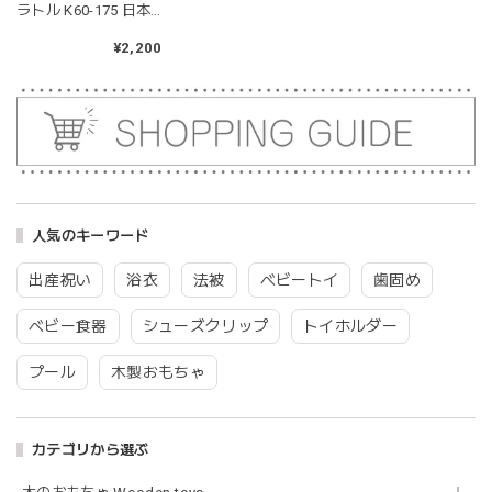
ラトル K60-175 日本
2026/04/24
製 リヤンドファミー
ユ
¥2,200
耳の部分が咥えやすいようでよく遊んでいます。木の部分は
じゃぶじゃぶ洗うことができないため衛生面は若干気になり
ますが、見た目が可愛くて満足です。
blanco ブランコ | tsubu bib つぶビブ ベビースタイ 布製
gray
2026/03/26
人気のキーワード
グレーを購入しました！手持ちのビブより少し小さい作りで
出産祝い
浴衣
法被
ベビートイ
歯固め
したがかわいいので問題なし^ ^ありがとうございました♡
ベビー食器
シューズクリップ
トイホルダー
プール
木製おもちゃ
blanco | blanket clip ブランケットクリップ Lサイズ 21cmｘ6cm レザー ブランコ
02.oatmeal（L）
2026/02/21
カテゴリから選ぶ