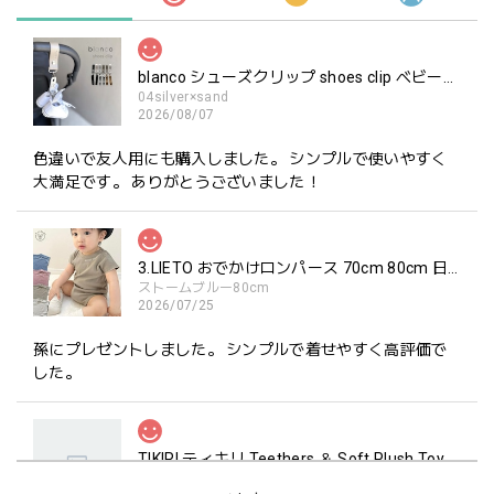
blanco シューズクリップ shoes clip ベビーシューズ ホルダー ブランコ
04silver×sand
2026/08/07
色違いで友人用にも購入しました。 シンプルで使いやすく
大満足です。 ありがとうございました！
3.LIETO おでかけロンパース 70cm 80cm 日本製 スリーリエート
ストームブルー80cm
2026/07/25
孫にプレゼントしました。 シンプルで着せやすく高評価で
した。
TIKIRI ティキリ Teethers ＆ Soft Plush Toy Alvin ぞう 歯固め＆ぬいぐるみセット
_即納