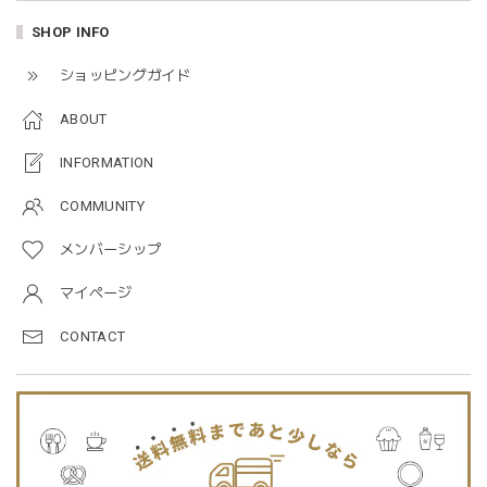
blanco ブランコ | mellow roomwear ルームウェア 大人用 マタニティ フリーサイズ
SHOP INFO
taupe（チャコールグレー）
2026/01/09
ショッピングガイド
ABOUT
blanco ブランコ | mellow rompers ベビーロンパース 帽子付き 0-3ヶ月
taupe（チャコールグレー）
INFORMATION
2026/01/09
COMMUNITY
メンバーシップ
blanco ブランコ | TSUBUTSUBU MEAL SET つぶつぶミールセット プレートセット ベビー食器 カトラリー
greige
マイページ
2025/12/28
CONTACT
プレゼントした友人がとても喜んでました。ありがとうござ
います！
Jellycat ジェリーキャット | Bashful Tiger Huge とら ぬいぐるみ 大きいサイズ
2025/12/16