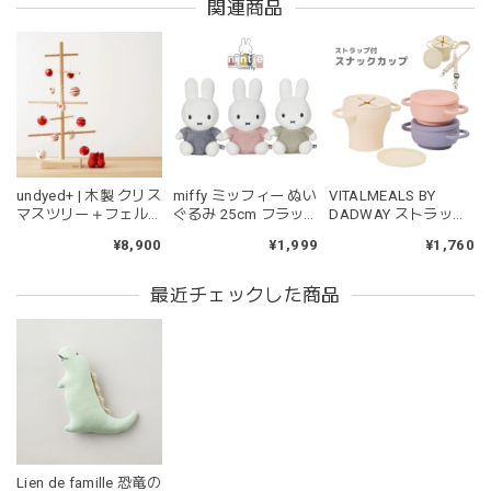
2026/06/18
関連商品
マグカップ BEANS 2 美濃焼 日本製 コーヒー豆柄
ブラウン
2026/06/17
undyed+ | 木製 クリス
miffy ミッフィー ぬい
VITALMEALS BY
kawaii&born | ハート型 歯固めリング シリコン
マスツリー＋フェル
ぐるみ 25cm フラッ
DADWAY ストラップ
pink
トオーナメント 木の
フィー ブルー ピンク
付きスナックカップ
¥8,900
¥1,999
¥1,760
2026/04/24
ツリー アンダイドプ
グリーン
ラス
持ちやすいようで今持ってるおもちゃの中で1番長く握って
最近チェックした商品
いてくれます。舐めるのはもちろん、掲げてみたりいろんな
遊び方をしています。見た目が可愛いので遊んでいる姿もと
ても可愛いです。また、シリコン製なので哺乳瓶と一緒に洗
ったり除菌できたり常に清潔に保てるのも嬉しいです。
kawaii&born | くまちゃん 歯固めリング シリコン 木
Lien de famille 恐竜の
moca