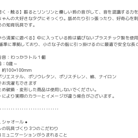
聞く・触る】振るとリンリンと優しい鈴の音がして、音を認識する力
ちゃんの大好きなタグにそっくり。舐めたり引っ張ったり、好奇心を
めの知育玩具です。
から清潔に遊べる】中に入っている鈴は錆びないプラスチック製を使
T基準に準拠しており、小さな子の指に引っ掛けるのに最適で安全な長
内容：わっかラトル１個
齢：0歳～
約100×100mm
ポリエステル、ポリウレタン、ポリスチレン、綿、ナイロン
でお洗濯もできます
ため破損・変形した商品は使用しないでください。
ーにより実際のカラーとイメージが違う場合がございます。
‥‥‥‥‥‥‥‥‥‥‥‥‥‥
OL シャオール ●
ルの玩具づくり 3つのこだわり
1 コミュニケーションがうまれること