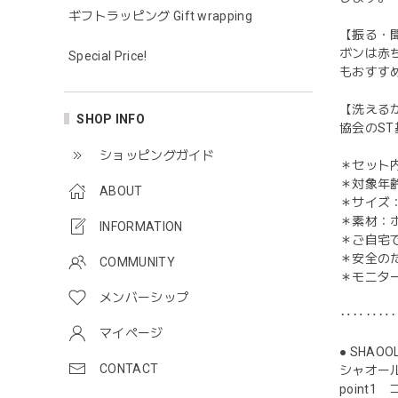
ギフトラッピング Gift wrapping
【振る・
ボンは赤
Special Price!
もおすす
【洗える
SHOP INFO
協会のS
ショッピングガイド
＊セット
＊対象年
ABOUT
＊サイズ：
＊素材：
INFORMATION
＊ご自宅
＊安全の
COMMUNITY
＊モニタ
メンバーシップ
‥‥‥‥
マイページ
● SHAO
CONTACT
シャオー
point