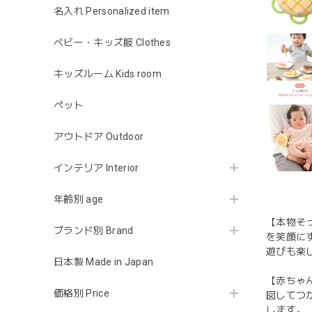
名入れ Personalized item
ベビー・キッズ服 Clothes
キッズルーム Kids room
ペット
アウトドア Outdoor
インテリア Interior
年齢別 age
【本物そ
ブランド別 Brand
を笑顔に
遊びも楽
日本製 Made in Japan
【赤ちゃ
価格別 Price
図してつ
します。