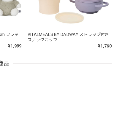
cm フラッ
VITALMEALS BY DADWAY ストラップ付き
スナックカップ
うことができないため衛生面は若干気になりますが、見た
¥1,999
¥1,760
商品
問題なし^ ^ありがとうございました♡
ｘ6cm レザー ブランコ