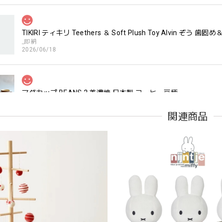
TIKIRI ティキリ Teethers ＆ Soft Plush Toy Alvin ぞ
_即納
2026/06/18
マグカップ BEANS 2 美濃焼 日本製 コーヒー豆柄
ブラウン
2026/06/17
関連商品
kawaii&born | ハート型 歯固めリング シリコン
pink
2026/04/24
すいようで今持ってるおもちゃの中で1番長く握っていてくれます。舐
。見た目が可愛いので遊んでいる姿もとても可愛いです。また、シリ
てるのも嬉しいです。