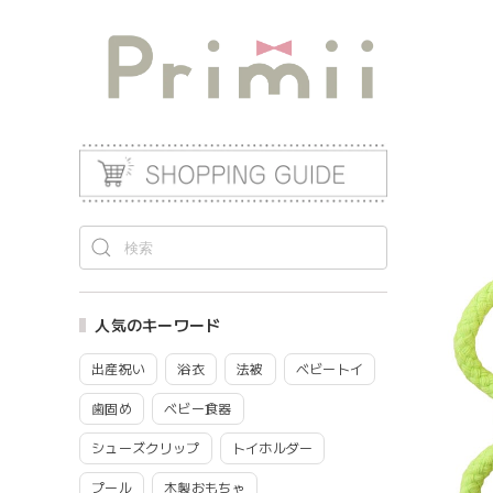
人気のキーワード
出産祝い
浴衣
法被
ベビートイ
歯固め
ベビー食器
シューズクリップ
トイホルダー
プール
木製おもちゃ