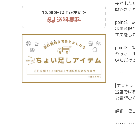
子どもた
間でたく
10,000円以上ご注文で
送料無料
point
出来る限
工夫をし
point
シャオー
いただけ
‥‥‥‥
[ギフトラ
当店では
ご希望の
詳細・ご
‥‥‥‥