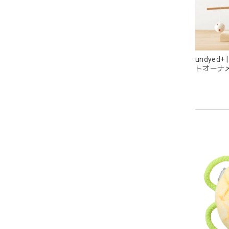
undyed
トオーナ
耳の部
ス
目が可
グレー