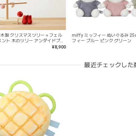
kawaii&born | くまちゃん 歯固めリング シリコン 木
moca
2026/04/24
+ | 木製 クリスマスツリー＋フェル
miffy ミッフィー ぬいぐるみ 25
メント 木のツリー アンダイドプラ
フィー ブルー ピンク グリーン
分が咥えやすいようでよく遊んでいます。木の部分はじゃぶじゃぶ洗
¥8,900
愛くて満足です。
最近チェックした
blanco ブランコ | tsubu bib つぶビブ ベビースタイ 布製
gray
2026/03/26
を購入しました！手持ちのビブより少し小さい作りでしたがかわいいので
blanco | blanket clip ブランケットクリップ Lサイズ 21cm
02.oatmeal（L）
2026/02/21