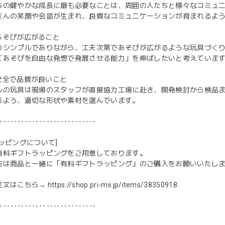
ちの健やかな成長に最も必要なことは、周囲の人たちと様々なコミュ
さんの笑顔や会話が生まれ、良質なコミュニケーションが育まれるよ
2 あそびが広がること
りシンプルでありながら、工夫次第であそびが広がるような玩具づく
てあそびを自由な発想で発展させる能力」を伸ばしたいと考えていま
3 安全で品質が良いこと
ルの玩具は現場のスタッフが直接協力工場に赴き、開発検討から検品
るよう、適切な形状や素材を選んでいます。
‥‥‥‥‥‥‥‥‥‥‥‥‥‥
ッピングについて]
有料ギフトラッピングをご用意しております。
方は商品と一緒に「有料ギフトラッピング」のご購入をお願いいたし
注文はこちら→
https://shop.pri-mii.jp/items/38350918
‥‥‥‥‥‥‥‥‥‥‥‥‥‥