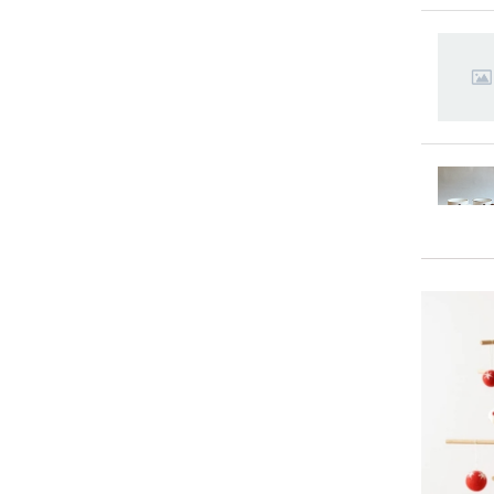
持ちや
います
潔に保