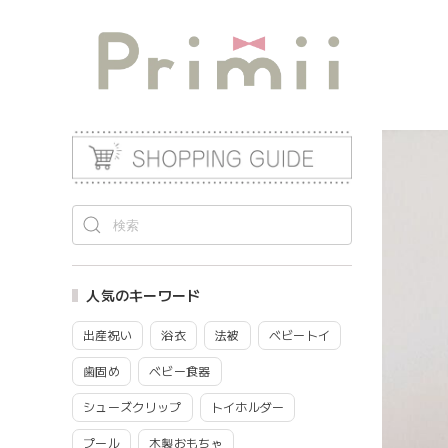
人気のキーワード
出産祝い
浴衣
法被
ベビートイ
歯固め
ベビー食器
シューズクリップ
トイホルダー
プール
木製おもちゃ