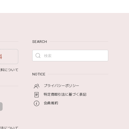
ワドル おくるみ 120×120cm 無地 赤ちゃん
SEARCH
料
み モナミ ST1524
料について
NOTICE
プライバシーポリシー
特定商取引法に基づく表記
会員規約
方法について