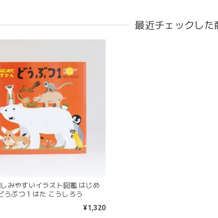
最近チェックした
blanco | blanket clip ブランケットクリップ Lサイズ 21cm
02.oatmeal（L）
2026/02/21
きょうりゅう/K60-141
2026/01/28
は迅速丁寧な対応をありがとうございました(^^) 梱包も素敵で嬉しい
mocmof モクモフ | バースデーケーキ ブロック 布製おもちゃ おま
 親しみやすいイラスト図鑑 はじめ
ST ストロベリー
どうぶつ 1 はた こうしろう
2026/01/19
¥1,320
早くてありがたかったです！