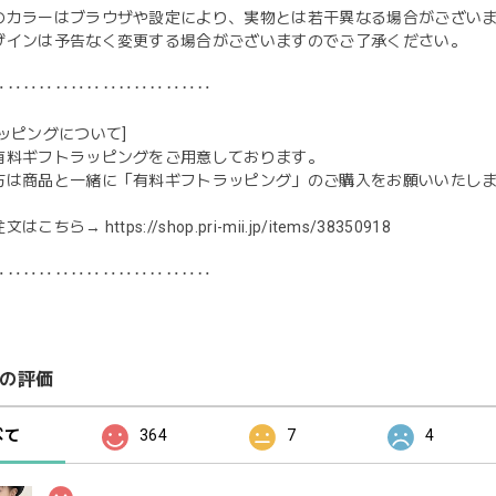
のカラーはブラウザや設定により、実物とは若干異なる場合がござい
ザインは予告なく変更する場合がございますのでご了承ください。
‥‥‥‥‥‥‥‥‥‥‥‥‥‥
ッピングについて]
有料ギフトラッピングをご用意しております。
方は商品と一緒に「有料ギフトラッピング」のご購入をお願いいたし
注文はこちら→
https://shop.pri-mii.jp/items/38350918
‥‥‥‥‥‥‥‥‥‥‥‥‥‥
の評価
べて
364
7
4