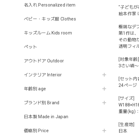
名入れ Personalized item
"子ども
絵本作家
ベビー・キッズ服 Clothes
極端なデ
キッズルーム Kids room
第1作は
その動物
透明フィ
ペット
[対象年齢]
アウトドア Outdoor
3さい頃〜
インテリア Interior
[セット内
24ページ
年齢別 age
[サイズ]
ブランド別 Brand
W188×H
重量(kg)：
日本製 Made in Japan
[生産地]
価格別 Price
日本