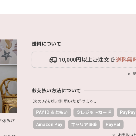
blanco ブランコ | ベビーブランケット swaddle blanket ス
lightbeige ライトベージュ
2026/01/17
送料について
いで渡しました。友人がとても喜んでおりました！可愛いです！
10,000円以上ご注文で
送料無
MON AMI | プル グレーグース Sサイズ ガチョウ あひる ぬいぐる
送
2026/01/17
お支払い方法について
ファーストトイが届きました！ ありがとうございました！
次の方法がご利用いただけます。
PAY ID あと払い
クレジットカード
PayPay
お休みさ
Happy Bag - 福袋 - Mサイズ
Amazon Pay
キャリア決済
PayPal
2026/01/14
お支払い