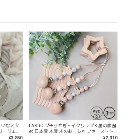
めるのはもちろん、掲げてみたりいろんな遊び方をして
コン製なので哺乳瓶と一緒に洗ったり除菌できたり常に清
うことができないため衛生面は若干気になりますが、見た
みたいなスタ
LABRO プチうさぎトイクリップ＆星の歯固
スリーリエー
め 日本製 木製 木のおもちゃ ファーストト
イ ラブロ
¥3,850
¥2,310
問題なし^ ^ありがとうございました♡