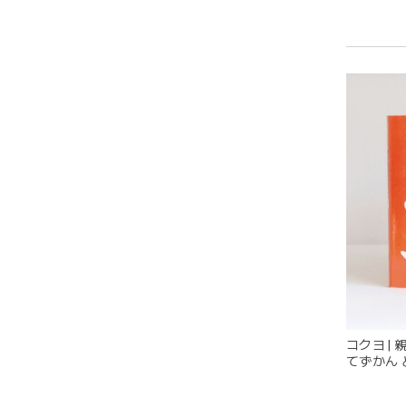
この度
コクヨ |
てずかん 
発送も