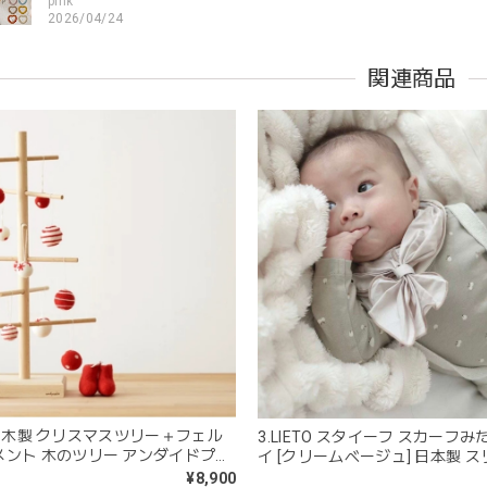
pink
2026/04/24
すいようで今持ってるおもちゃの中で1番長く握っていてくれます。舐
関連商品
。見た目が可愛いので遊んでいる姿もとても可愛いです。また、シリ
てるのも嬉しいです。
kawaii&born | くまちゃん 歯固めリング シリコン 木
moca
2026/04/24
分が咥えやすいようでよく遊んでいます。木の部分はじゃぶじゃぶ洗
愛くて満足です。
blanco ブランコ | tsubu bib つぶビブ ベビースタイ 布製
gray
+ | 木製 クリスマスツリー＋フェル
3.LIETO スタイーフ スカーフ
2026/03/26
メント 木のツリー アンダイドプラ
イ [クリームベージュ] 日本製 
ト
¥8,900
を購入しました！手持ちのビブより少し小さい作りでしたがかわいいので