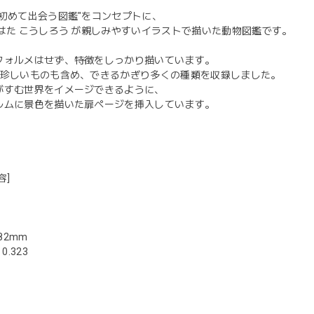
が初めて出会う図鑑"をコンセプトに、
 はた こうしろう が親しみやすいイラストで描いた動物図鑑です。
フォルメはせず、特徴をしっかり描いています。
、珍しいものも含め、できるかぎり多くの種類を収録しました。
がすむ世界をイメージできるように、
ルムに景色を描いた扉ページを挿入しています。
容]
182mm
0.323