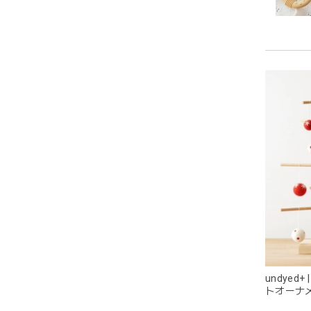
持ちや
います
潔に保
耳の部
目が可
undyed
トオーナ
ス
グレー