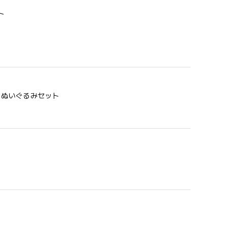
ト
う 歯固め＆ぬいぐるみセット