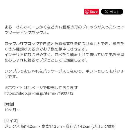
Save
まる・さんかく・しかくなどの12種類の形のブロックが入ったシェイ
プソーティングボックス。
カラフルなブロックで自然と色彩感覚を身につけることでき、形もた
くさん種類があるのでお子様を夢中にさせます。
インテリアになじみやすく、並べたり積み上げて置いていてもお部屋
をおしゃれに飾るオブジェとしても活躍します。
シンプルでおしゃれなパッケージ入りなので、ギフトとしてもバッチ
リです。
※ホワイトは別ページで販売しております
https://shop.pri-mii.jp/items/71933712
[対象]
10ヶ月～
[サイズ]
ボックス 幅14.2cm × 高さ14.2cm × 奥行き14.2cm (ブロックは約