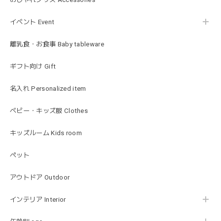
ST ストロベリー
2026/01/19
イベント Event
発送も早くてありがたかったです！
離乳食・お食事 Baby tableware
ギフト向け Gift
blanco ブランコ | ベビーブランケット swaddle blanket スワドル おくるみ 120×120cm 無地 赤ちゃん
lightbeige ライトベージュ
名入れ Personalized item
2026/01/17
出産祝いで渡しました。友人がとても喜んでおりました！可
ベビー・キッズ服 Clothes
愛いです！
キッズルーム Kids room
ペット
MON AMI | プル グレーグース Sサイズ ガチョウ あひる ぬいぐるみ モナミ ST1524
2026/01/17
アウトドア Outdoor
可愛いファーストトイが届きました！ ありがとうございま
インテリア Interior
した！