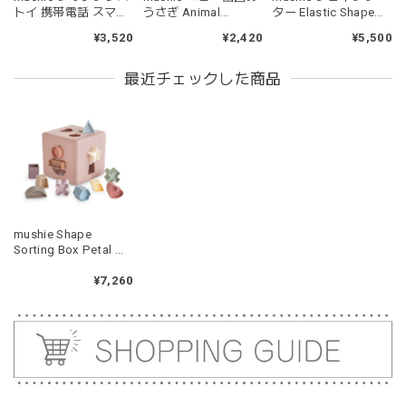
kawaii&born | ハート型 歯固めリング シリコン
トイ 携帯電話 スマホ
うさぎ Animal
ター Elastic Shape
pink
プッシュポップ プチ
Teether アニマルティ
Sorter ムシエ
¥3,520
¥2,420
¥5,500
2026/04/24
プチ ムシエ Phone
ーサー Bunny ムシエ
Press Toy
持ちやすいようで今持ってるおもちゃの中で1番長く握って
最近チェックした商品
いてくれます。舐めるのはもちろん、掲げてみたりいろんな
遊び方をしています。見た目が可愛いので遊んでいる姿もと
ても可愛いです。また、シリコン製なので哺乳瓶と一緒に洗
ったり除菌できたり常に清潔に保てるのも嬉しいです。
kawaii&born | くまちゃん 歯固めリング シリコン 木
mushie Shape
moca
Sorting Box Petal シ
2026/04/24
ェイプソーティング
ボックス ピンク 型は
¥7,260
耳の部分が咥えやすいようでよく遊んでいます。木の部分は
めパズル ムシエ
じゃぶじゃぶ洗うことができないため衛生面は若干気になり
ますが、見た目が可愛くて満足です。
blanco ブランコ | tsubu bib つぶビブ ベビースタイ 布製