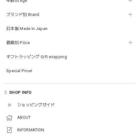
年齢別 age
ブランド別 Brand
Happy Bag - 福袋 - Mサイズ
2026/01/14
日本製 Made in Japan
お砂場セットや木のおもちゃ、ニット帽にTシャツにサング
価格別 Price
ラス…お絵描きセットと食具までたっぷりと入っていまし
た…！✨どれも使いやすいベーシックな色味のものたちで、
ギフトラッピング Gift wrapping
すぐに使い始めました。今年もまた購入したいと思える最高
な福袋でした。
Special Price!
blanco ブランコ | mellow roomwear ルームウェア 大人用 マタニティ フリーサイズ
SHOP INFO
taupe（チャコールグレー）
2026/01/09
ショッピングガイド
ABOUT
blanco ブランコ | mellow rompers ベビーロンパース 帽子付き 0-3ヶ月
taupe（チャコールグレー）
INFORMATION
2026/01/09