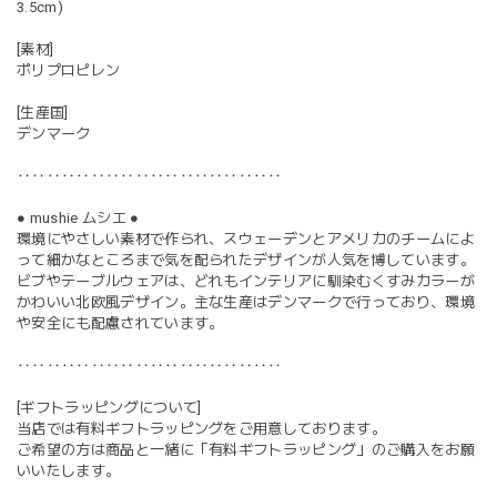
3.5cm)
[素材]
ポリプロピレン
[生産国]
デンマーク
‥‥‥‥‥‥‥‥‥‥‥‥‥‥‥‥‥‥
● mushie ムシエ ●
環境にやさしい素材で作られ、スウェーデンとアメリカのチームによ
って細かなところまで気を配られたデザインが人気を博しています。
ビブやテーブルウェアは、どれもインテリアに馴染むくすみカラーが
かわいい北欧風デザイン。主な生産はデンマークで行っており、環境
や安全にも配慮されています。
‥‥‥‥‥‥‥‥‥‥‥‥‥‥‥‥‥‥
[ギフトラッピングについて]
当店では有料ギフトラッピングをご用意しております。
ご希望の方は商品と一緒に「有料ギフトラッピング」のご購入をお願
いいたします。