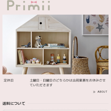
greige
2025/12/12
blanco ブランコ | ダブルボアブランケット ベビー double boa blanket ホワイト 無地
2025/12/09
発送も届くのも早かったです！バースデーバルーンも入って
て嬉しかったです🎈誕生日に使わせて頂きます🫶
Adnil LAND アドニルランド | PULL ALONG PUPPY からだをくねくねさせながらついてくる プル アロング パピー プルトイ 木のおもちゃ
2025/12/02
定休日
土曜日・日曜日のどちらかは出荷業務をお休みさせ
ていただきます
ABOUT
送料について