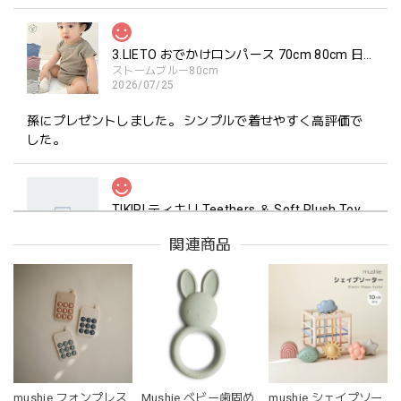
3.LIETO おでかけロンパース 70cm 80cm 日本製 スリーリエート
ストームブルー80cm
2026/07/25
孫にプレゼントしました。 シンプルで着せやすく高評価で
した。
TIKIRI ティキリ Teethers ＆ Soft Plush Toy Alvin ぞう 歯固め＆ぬいぐるみセット
_即納
2026/06/18
関連商品
マグカップ BEANS 2 美濃焼 日本製 コーヒー豆柄
ブラウン
2026/06/17
mushie フォンプレス
Mushie ベビー歯固め
mushie シェイプソー