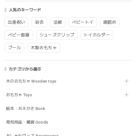
gray
2026/03/26
人気のキーワード
グレーを購入しました！手持ちのビブより少し小さい作りで
出産祝い
浴衣
法被
ベビートイ
歯固め
したがかわいいので問題なし^ ^ありがとうございました♡
ベビー食器
シューズクリップ
トイホルダー
プール
木製おもちゃ
blanco | blanket clip ブランケットクリップ Lサイズ 21cmｘ6cm レザー ブランコ
02.oatmeal（L）
2026/02/21
カテゴリから選ぶ
木のおもちゃ Wooden toys
Lien de famille | おはなのラトル オーガニックコットンラトル 花 恐竜 赤ちゃんのガラガラ 布製 日本製 リヤンドファミーユ
きょうりゅう/K60-141
2026/01/28
おもちゃ Toys
この度は迅速丁寧な対応をありがとうございました(^^) 梱包
絵本・おえかき Book
も素敵で嬉しいです。
育児用品・雑貨 Goods
mocmof モクモフ | バースデーケーキ ブロック 布製おもちゃ おままごと 622-576205
おしゃれグッズ Accessories