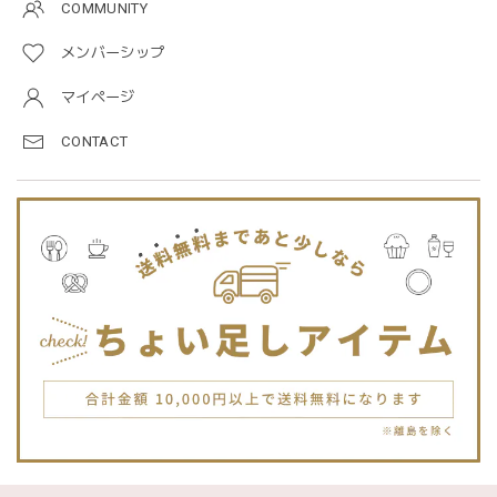
COMMUNITY
メンバーシップ
blanco ブランコ | TSUBUTSUBU MEAL SET つぶつぶミールセット プレートセット ベビー食器 カトラリー
greige
マイページ
2025/12/28
CONTACT
プレゼントした友人がとても喜んでました。ありがとうござ
います！
Jellycat ジェリーキャット | Bashful Tiger Huge とら ぬいぐるみ 大きいサイズ
2025/12/16
JELLYCATは特に個体差が激しいブランドなので、どんな子
が来るかいつも少し不安ですが、可愛い子が届いて良かった
です。Primiiさんでお迎えした子はみんな可愛い子なので嬉
しいです。
blanco ブランコ | TSUBUTSUBU MEAL SET つぶつぶミールセット プレートセット ベビー食器 カトラリー