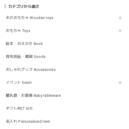
カテゴリから選ぶ
木のおもちゃ Wooden toys
Lien de famille | おはなのラトル オーガニックコットンラトル 花 恐竜 赤ちゃんのガラガラ 布製 日本製 リヤンドファミーユ
きょうりゅう/K60-141
2026/01/28
おもちゃ Toys
この度は迅速丁寧な対応をありがとうございました(^^) 梱包
絵本・おえかき Book
も素敵で嬉しいです。
育児用品・雑貨 Goods
mocmof モクモフ | バースデーケーキ ブロック 布製おもちゃ おままごと 622-576205
おしゃれグッズ Accessories
ST ストロベリー
2026/01/19
イベント Event
発送も早くてありがたかったです！
離乳食・お食事 Baby tableware
ギフト向け Gift
blanco ブランコ | ベビーブランケット swaddle blanket スワドル おくるみ 120×120cm 無地 赤ちゃん
lightbeige ライトベージュ
名入れ Personalized item
2026/01/17