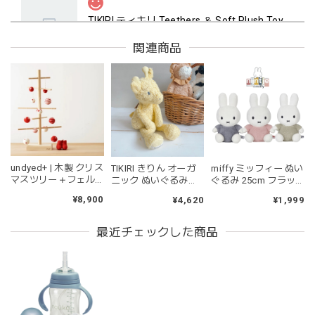
TIKIRI ティキリ Teethers ＆ Soft Plush Toy Alvin ぞう 歯固め＆ぬいぐるみセット
_即納
2026/06/18
関連商品
マグカップ BEANS 2 美濃焼 日本製 コーヒー豆柄
ブラウン
2026/06/17
undyed+ | 木製 クリス
TIKIRI きりん オーガ
miffy ミッフィー ぬい
kawaii&born | ハート型 歯固めリング シリコン
マスツリー＋フェル
ニック ぬいぐるみ
ぐるみ 25cm フラッ
pink
トオーナメント 木の
Gerald the Giraffe
フィー ブルー ピンク
¥8,900
¥4,620
¥1,999
2026/04/24
ツリー アンダイドプ
Organic Plush toy テ
グリーン
ラス
ィキリ TK94509
持ちやすいようで今持ってるおもちゃの中で1番長く握って
最近チェックした商品
いてくれます。舐めるのはもちろん、掲げてみたりいろんな
遊び方をしています。見た目が可愛いので遊んでいる姿もと
ても可愛いです。また、シリコン製なので哺乳瓶と一緒に洗
ったり除菌できたり常に清潔に保てるのも嬉しいです。