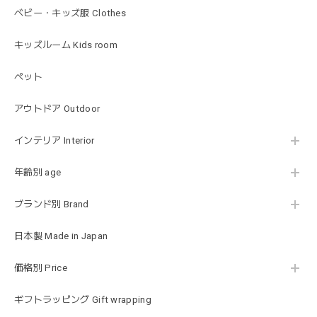
出産祝いで渡しました。友人がとても喜んでおりました！可
ベビー・キッズ服 Clothes
愛いです！
キッズルーム Kids room
ペット
MON AMI | プル グレーグース Sサイズ ガチョウ あひる ぬいぐるみ モナミ ST1524
2026/01/17
アウトドア Outdoor
可愛いファーストトイが届きました！ ありがとうございま
インテリア Interior
した！
年齢別 age
ブランド別 Brand
Happy Bag - 福袋 - Mサイズ
2026/01/14
日本製 Made in Japan
お砂場セットや木のおもちゃ、ニット帽にTシャツにサング
価格別 Price
ラス…お絵描きセットと食具までたっぷりと入っていまし
た…！✨どれも使いやすいベーシックな色味のものたちで、
ギフトラッピング Gift wrapping
すぐに使い始めました。今年もまた購入したいと思える最高