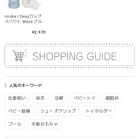
kawaii&born | くまちゃん 歯固めリング シリコン 木
nouka | 2wayカップ
moca
スパウト Wave ブル
2026/04/24
ー ストロー マグ 哺乳
瓶 ノーカ
¥2,970
耳の部分が咥えやすいようでよく遊んでいます。木の部分は
じゃぶじゃぶ洗うことができないため衛生面は若干気になり
ますが、見た目が可愛くて満足です。
blanco ブランコ | tsubu bib つぶビブ ベビースタイ 布製
gray
2026/03/26
人気のキーワード
グレーを購入しました！手持ちのビブより少し小さい作りで
出産祝い
浴衣
法被
ベビートイ
歯固め
したがかわいいので問題なし^ ^ありがとうございました♡
ベビー食器
シューズクリップ
トイホルダー
プール
木製おもちゃ
blanco | blanket clip ブランケットクリップ Lサイズ 21cmｘ6cm レザー ブランコ
02.oatmeal（L）
2026/02/21