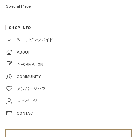
な福袋でした。
Special Price!
blanco ブランコ | mellow roomwear ルームウェア 大人用 マタニティ フリーサイズ
SHOP INFO
taupe（チャコールグレー）
2026/01/09
ショッピングガイド
ABOUT
blanco ブランコ | mellow rompers ベビーロンパース 帽子付き 0-3ヶ月
taupe（チャコールグレー）
INFORMATION
2026/01/09
COMMUNITY
メンバーシップ
blanco ブランコ | TSUBUTSUBU MEAL SET つぶつぶミールセット プレートセット ベビー食器 カトラリー
greige
マイページ
2025/12/28
CONTACT
プレゼントした友人がとても喜んでました。ありがとうござ
います！