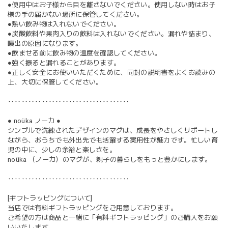
●使用中はお子様から目を離さないでください。使用しない時はお子
様の手の届かない場所に保管してください。
●熱い飲み物は入れないでください。
●炭酸飲料や果肉入りの飲料は入れないでください。漏れや詰まり、
噴出の原因になります。
●飲ませる前に飲み物の温度を確認してください。
●強く振ると漏れることがあります。
●正しく安全にお使いいただくために、同封の説明書をよくお読みの
上、大切に保管してください。
‥‥‥‥‥‥‥‥‥‥‥‥‥‥‥‥‥‥
● noüka ノーカ ●
シンプルで洗練されたデザインのマグは、成長をやさしくサポートし
ながら、おうちでも外出先でも活躍する実用性が魅力です。忙しい育
児の中に、少しの余裕と楽しさを。
noüka （ノーカ）のマグが、親子の暮らしをもっと豊かにします。
‥‥‥‥‥‥‥‥‥‥‥‥‥‥‥‥‥‥
[ギフトラッピングについて]
当店では有料ギフトラッピングをご用意しております。
ご希望の方は商品と一緒に「有料ギフトラッピング」のご購入をお願
いいたします。