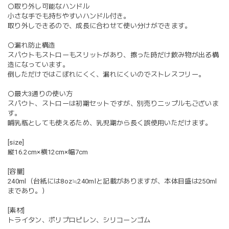
〇取り外し可能なハンドル
小さな手でも持ちやすいハンドル付き。
取り外しできるので、成長に合わせて使い分けができます。
〇漏れ防止構造
スパウトもストローもスリットがあり、擦った時だけ飲み物が出る構
造になっています。
倒しただけではこぼれにくく、漏れにくいのでストレスフリー。
〇最大3通りの使い方
スパウト、ストローは初期セットですが、別売りニップルもございま
す。
哺乳瓶としても使えるため、乳児期から長く誤使用いただけます。
[size]
縦16.2cm×横12cm×幅7cm
[容量]
240ml（台紙には8oz≒240mlと記載がありますが、本体目盛は250ml
まであり。）
[素材]
トライタン、ポリプロピレン、シリコーンゴム