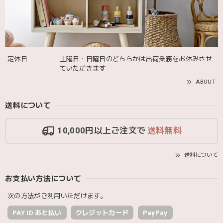
Adnil LAND アドニルランド | PULL ALONG PUPPY からだをくねくねさせながらついてくる プル アロング パピー プルトイ 木のおもちゃ
2025/12/02
定休日
土曜日・日曜日のどちらかは出荷業務をお休みさせ
ていただきます
ABOUT
送料について
10,000円以上ご注文で
送料無料
送料について
お支払い方法について
次の方法がご利用いただけます。
PAY ID あと払い
クレジットカード
PayPay