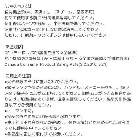
[お手入れ方法]
食洗機上段OK、煮沸OK。（スチーム、薬液不可）
初めて使用する前に5分間煮沸消毒してください。
使用後はパーツを分解し、中性洗剤で洗ってください。
消毒する際は3～5分を目安に煮沸消毒してください。
たわし、研磨剤入りのスポンジは使用しないでください。
[安全規格]
CE（ヨーロッパEU諸国共通の安全基準）
EN14350:2020(保育用品 – 飲料用器具 – 安全要求事項及び試験方法)
Canada Consumer Product Safety Acts(S.C.2010, c.21)
[使用上の注意]
●火や熱源のそばに置かないでください。
●電子レンジで温める際はふた、ハンドル、ストロー等を外し、短い
時間で様子を見ながら加熱してください。加熱ムラができる場合があ
ります。加熱後はよく混ぜ、温度を確認してください。製品の耐熱温
度以下でご使用ください。
●オーブン不可。
●食品の色やにおいが移る場合があります。
●使用前に不具合がないか確認し、傷や破損などが認められた場合は
すぐに使用を中止してください。
●各部品は正しく取付けてお使いください。