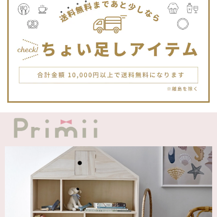
Jellycat ジェリーキャット | Bashful Tiger Huge とら ぬいぐるみ 大きいサイズ
2025/12/16
JELLYCATは特に個体差が激しいブランドなので、どんな子
が来るかいつも少し不安ですが、可愛い子が届いて良かった
です。Primiiさんでお迎えした子はみんな可愛い子なので嬉
しいです。
blanco ブランコ | TSUBUTSUBU MEAL SET つぶつぶミールセット プレートセット ベビー食器 カトラリー
greige
2025/12/12
blanco ブランコ | ダブルボアブランケット ベビー double boa blanket ホワイト 無地
2025/12/09
発送も届くのも早かったです！バースデーバルーンも入って
て嬉しかったです🎈誕生日に使わせて頂きます🫶