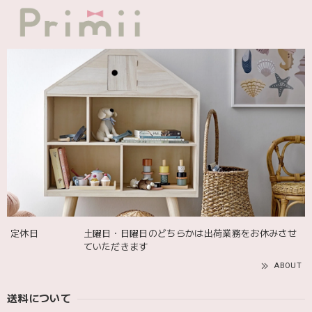
JELLYCATは特に個体差が激しいブランドなので、どんな子
が来るかいつも少し不安ですが、可愛い子が届いて良かった
です。Primiiさんでお迎えした子はみんな可愛い子なので嬉
しいです。
blanco ブランコ | TSUBUTSUBU MEAL SET つぶつぶミールセット プレートセット ベビー食器 カトラリー
greige
2025/12/12
blanco ブランコ | ダブルボアブランケット ベビー double boa blanket ホワイト 無地
2025/12/09
定休日
土曜日・日曜日のどちらかは出荷業務をお休みさせ
発送も届くのも早かったです！バースデーバルーンも入って
ていただきます
て嬉しかったです🎈誕生日に使わせて頂きます🫶
ABOUT
送料について