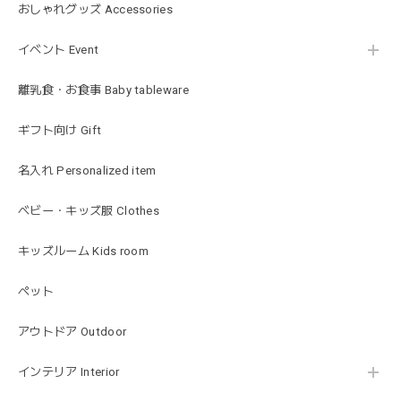
きょうりゅう/K60-141
おしゃれグッズ Accessories
2026/01/28
イベント Event
この度は迅速丁寧な対応をありがとうございました(^^) 梱包
も素敵で嬉しいです。
離乳食・お食事 Baby tableware
ギフト向け Gift
mocmof モクモフ | バースデーケーキ ブロック 布製おもちゃ おままごと 622-576205
ST ストロベリー
名入れ Personalized item
2026/01/19
発送も早くてありがたかったです！
ベビー・キッズ服 Clothes
キッズルーム Kids room
blanco ブランコ | ベビーブランケット swaddle blanket スワドル おくるみ 120×120cm 無地 赤ちゃん
ペット
lightbeige ライトベージュ
2026/01/17
アウトドア Outdoor
出産祝いで渡しました。友人がとても喜んでおりました！可
愛いです！
インテリア Interior