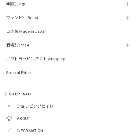
年齢別 age
MON AMI | プル グレーグース Sサイズ ガチョウ あひる ぬいぐるみ モナミ ST1524
2026/01/17
ブランド別 Brand
日本製 Made in Japan
可愛いファーストトイが届きました！ ありがとうございま
した！
価格別 Price
ギフトラッピング Gift wrapping
Happy Bag - 福袋 - Mサイズ
2026/01/14
Special Price!
お砂場セットや木のおもちゃ、ニット帽にTシャツにサング
ラス…お絵描きセットと食具までたっぷりと入っていまし
SHOP INFO
た…！✨どれも使いやすいベーシックな色味のものたちで、
ショッピングガイド
すぐに使い始めました。今年もまた購入したいと思える最高
な福袋でした。
ABOUT
INFORMATION
blanco ブランコ | mellow roomwear ルームウェア 大人用 マタニティ フリーサイズ