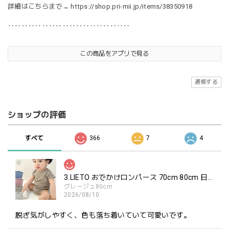
詳細はこちらまで→
https://shop.pri-mii.jp/items/38350918
‥‥‥‥‥‥‥‥‥‥‥‥‥‥‥‥‥‥
この商品をアプリで見る
通報する
ショップの評価
すべて
366
7
4
3.LIETO おでかけロンパース 70cm 80cm 日本製 スリーリエート
グレージュ80cm
2026/08/10
脱ぎ気がしやすく、色も落ち着いていて可愛いです。