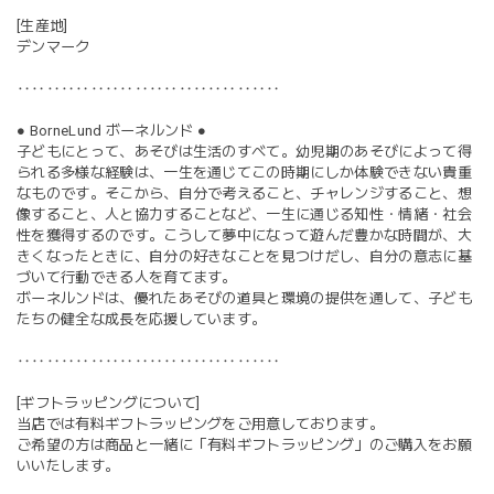
[生産地]
デンマーク
‥‥‥‥‥‥‥‥‥‥‥‥‥‥‥‥‥‥
● BorneLund ボーネルンド ●
子どもにとって、あそびは生活のすべて。幼児期のあそびによって得
られる多様な経験は、一生を通じてこの時期にしか体験できない貴重
なものです。そこから、自分で考えること、チャレンジすること、想
像すること、人と協力することなど、一生に通じる知性・情緒・社会
性を獲得するのです。こうして夢中になって遊んだ豊かな時間が、大
きくなったときに、自分の好きなことを見つけだし、自分の意志に基
づいて行動できる人を育てます。
ボーネルンドは、優れたあそびの道具と環境の提供を通して、子ども
たちの健全な成長を応援しています。
‥‥‥‥‥‥‥‥‥‥‥‥‥‥‥‥‥‥
[ギフトラッピングについて]
当店では有料ギフトラッピングをご用意しております。
ご希望の方は商品と一緒に「有料ギフトラッピング」のご購入をお願
いいたします。