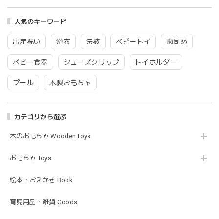
耳の部分が咥えやすいようでよく遊んでいます。木の部分は
人気のキーワード
じゃぶじゃぶ洗うことができないため衛生面は若干気になり
ますが、見た目が可愛くて満足です。
出産祝い
浴衣
法被
ベビートイ
歯固め
ベビー食器
シューズクリップ
トイホルダー
blanco ブランコ | tsubu bib つぶビブ ベビースタイ 布製
プール
木製おもちゃ
gray
2026/03/26
グレーを購入しました！手持ちのビブより少し小さい作りで
カテゴリから選ぶ
したがかわいいので問題なし^ ^ありがとうございました♡
木のおもちゃ Wooden toys
おもちゃ Toys
blanco | blanket clip ブランケットクリップ Lサイズ 21cmｘ6cm レザー ブランコ
02.oatmeal（L）
2026/02/21
絵本・おえかき Book
育児用品・雑貨 Goods
Lien de famille | おはなのラトル オーガニックコットンラトル 花 恐竜 赤ちゃんのガラガラ 布製 日本製 リヤンドファミーユ