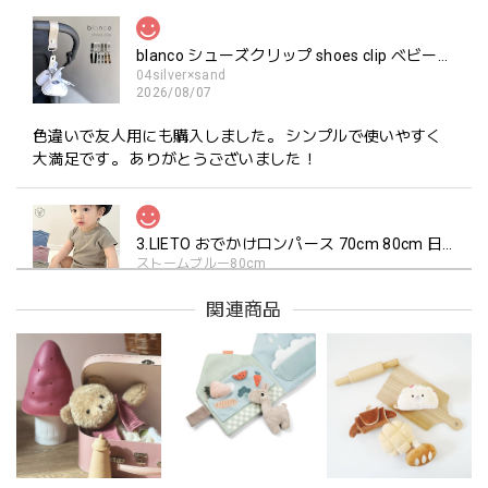
blanco シューズクリップ shoes clip ベビーシューズ ホルダー ブランコ
04silver×sand
2026/08/07
色違いで友人用にも購入しました。 シンプルで使いやすく
大満足です。 ありがとうございました！
3.LIETO おでかけロンパース 70cm 80cm 日本製 スリーリエート
ストームブルー80cm
2026/07/25
関連商品
孫にプレゼントしました。 シンプルで着せやすく高評価で
した。
TIKIRI ティキリ Teethers ＆ Soft Plush Toy Alvin ぞう 歯固め＆ぬいぐるみセット
_即納
2026/06/18