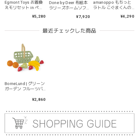
Egmont Toys お着換
amanoppo もちっと
Done by Deer 布絵本
えモリセット in ペー
ラトル こぐまくんの
ラリーズホームソフ
パートランク モリス
焼きたてパン あまの
トブック ラリーサン
¥5,280
¥4,290
¥7,920
Morrissette with
っぽ
ド Lalee's home soft
マグカップ BEANS 2 美濃焼 日本製 コーヒー豆柄
clothes in a case
book - Lalee - Sand
ブラウン
EGM700099 エグモン
ダンバイディア
2026/06/17
最近チェックした商品
トトイズ
kawaii&born | ハート型 歯固めリング シリコン
pink
2026/04/24
持ちやすいようで今持ってるおもちゃの中で1番長く握って
いてくれます。舐めるのはもちろん、掲げてみたりいろんな
BorneLund | グリーン
ガーデン フルーツバ
遊び方をしています。見た目が可愛いので遊んでいる姿もと
スケット おままごと
ても可愛いです。また、シリコン製なので哺乳瓶と一緒に洗
BNL150058 ボーネル
¥2,860
ったり除菌できたり常に清潔に保てるのも嬉しいです。
ンド
kawaii&born | くまちゃん 歯固めリング シリコン 木
moca
2026/04/24