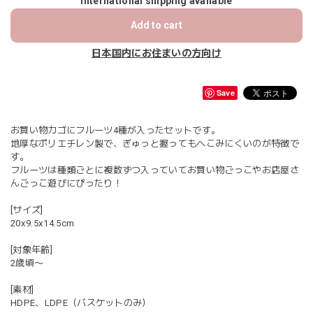
International shipping available
Add to cart
日本国内にお住まいの方向け
Save
お買い物カゴにフルーツ4種が入ったセットです。
地厚なポリエチレン製で、ぎゅっと握ってもへこみにくいのが特徴で
す。
フルーツは種類ごとに複数ずつ入っていてお買い物ごっこやお店屋さ
んごっこ遊びにぴったり！
[サイズ]
20x9.5x14.5cm
[対象年齢]
2歳頃〜
[素材]
HDPE、LDPE（バスケットのみ）