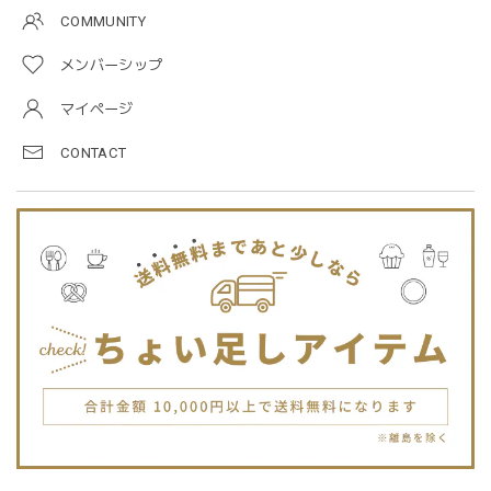
taupe（チャコールグレー）
COMMUNITY
2026/01/09
メンバーシップ
マイページ
blanco ブランコ | mellow rompers ベビーロンパース 帽子付き 0-3ヶ月
taupe（チャコールグレー）
CONTACT
2026/01/09
blanco ブランコ | TSUBUTSUBU MEAL SET つぶつぶミールセット プレートセット ベビー食器 カトラリー
greige
2025/12/28
プレゼントした友人がとても喜んでました。ありがとうござ
います！
Jellycat ジェリーキャット | Bashful Tiger Huge とら ぬいぐるみ 大きいサイズ
2025/12/16