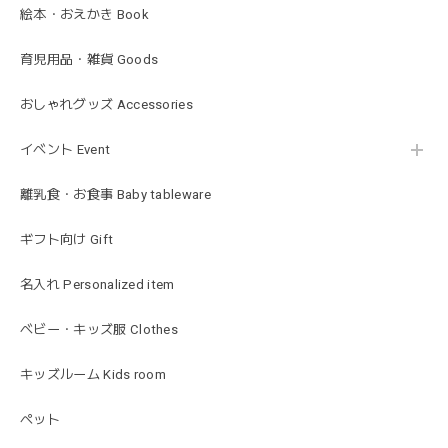
この度は迅速丁寧な対応をありがとうございました(^^) 梱包
絵本・おえかき Book
も素敵で嬉しいです。
育児用品・雑貨 Goods
mocmof モクモフ | バースデーケーキ ブロック 布製おもちゃ おままごと 622-576205
おしゃれグッズ Accessories
ST ストロベリー
2026/01/19
イベント Event
発送も早くてありがたかったです！
離乳食・お食事 Baby tableware
ギフト向け Gift
blanco ブランコ | ベビーブランケット swaddle blanket スワドル おくるみ 120×120cm 無地 赤ちゃん
lightbeige ライトベージュ
名入れ Personalized item
2026/01/17
出産祝いで渡しました。友人がとても喜んでおりました！可
ベビー・キッズ服 Clothes
愛いです！
キッズルーム Kids room
ペット
MON AMI | プル グレーグース Sサイズ ガチョウ あひる ぬいぐるみ モナミ ST1524
2026/01/17