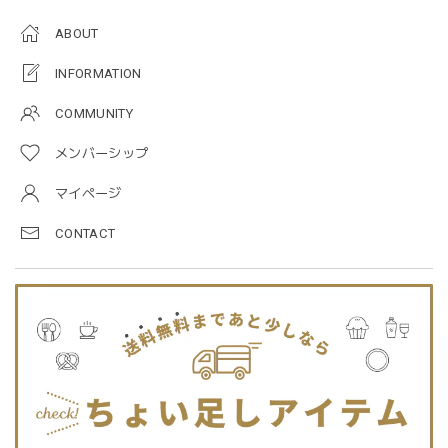
ABOUT
blanco ブランコ | mellow rompers ベビーロンパース 帽子付き 0-3ヶ月
taupe（チャコールグレー）
INFORMATION
2026/01/09
COMMUNITY
メンバーシップ
blanco ブランコ | TSUBUTSUBU MEAL SET つぶつぶミールセット プレートセット ベビー食器 カトラリー
greige
マイページ
2025/12/28
CONTACT
プレゼントした友人がとても喜んでました。ありがとうござ
います！
Jellycat ジェリーキャット | Bashful Tiger Huge とら ぬいぐるみ 大きいサイズ
2025/12/16
JELLYCATは特に個体差が激しいブランドなので、どんな子
が来るかいつも少し不安ですが、可愛い子が届いて良かった