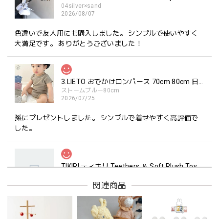
04silver×sand
2026/08/07
色違いで友人用にも購入しました。 シンプルで使いやすく
大満足です。 ありがとうございました！
3.LIETO おでかけロンパース 70cm 80cm 日本製 スリーリエート
ストームブルー80cm
2026/07/25
孫にプレゼントしました。 シンプルで着せやすく高評価で
した。
TIKIRI ティキリ Teethers ＆ Soft Plush Toy Alvin ぞう 歯固め＆ぬいぐるみセット
_即納
2026/06/18
関連商品