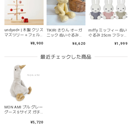
マグカップ BEANS 2 美濃焼 日本製 コーヒー豆柄
ブラウン
2026/06/17
undyed+ | 木製 クリス
TIKIRI きりん オーガ
miffy ミッフィー ぬい
kawaii&born | ハート型 歯固めリング シリコン
マスツリー＋フェル
ニック ぬいぐるみ
ぐるみ 25cm フラッ
pink
トオーナメント 木の
Gerald the Giraffe
フィー ブルー ピンク
¥8,900
¥4,620
¥1,999
2026/04/24
ツリー アンダイドプ
Organic Plush toy テ
グリーン
ラス
ィキリ TK94509
持ちやすいようで今持ってるおもちゃの中で1番長く握って
最近チェックした商品
いてくれます。舐めるのはもちろん、掲げてみたりいろんな
遊び方をしています。見た目が可愛いので遊んでいる姿もと
ても可愛いです。また、シリコン製なので哺乳瓶と一緒に洗
ったり除菌できたり常に清潔に保てるのも嬉しいです。
kawaii&born | くまちゃん 歯固めリング シリコン 木
MON AMI プル グレー
moca
グース Sサイズ ガチ
2026/04/24
ョウ あひる ぬいぐる
み モナミ ST1524
¥5,720
耳の部分が咥えやすいようでよく遊んでいます。木の部分は
じゃぶじゃぶ洗うことができないため衛生面は若干気になり