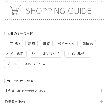
ますが、見た目が可愛くて満足です。
blanco ブランコ | tsubu bib つぶビブ ベビースタイ 布製
gray
2026/03/26
人気のキーワード
グレーを購入しました！手持ちのビブより少し小さい作りで
出産祝い
浴衣
法被
ベビートイ
歯固め
したがかわいいので問題なし^ ^ありがとうございました♡
ベビー食器
シューズクリップ
トイホルダー
プール
木製おもちゃ
blanco | blanket clip ブランケットクリップ Lサイズ 21cmｘ6cm レザー ブランコ
02.oatmeal（L）
2026/02/21
カテゴリから選ぶ
木のおもちゃ Wooden toys
Lien de famille | おはなのラトル オーガニックコットンラトル 花 恐竜 赤ちゃんのガラガラ 布製 日本製 リヤンドファミーユ
きょうりゅう/K60-141
2026/01/28
おもちゃ Toys