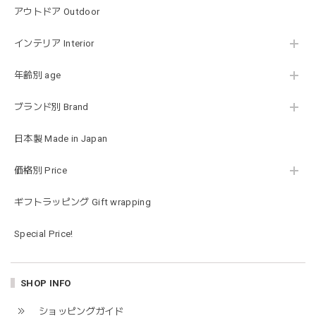
アウトドア Outdoor
可愛いファーストトイが届きました！ ありがとうございま
インテリア Interior
した！
年齢別 age
ブランド別 Brand
Happy Bag - 福袋 - Mサイズ
2026/01/14
日本製 Made in Japan
お砂場セットや木のおもちゃ、ニット帽にTシャツにサング
価格別 Price
ラス…お絵描きセットと食具までたっぷりと入っていまし
た…！✨どれも使いやすいベーシックな色味のものたちで、
ギフトラッピング Gift wrapping
すぐに使い始めました。今年もまた購入したいと思える最高
な福袋でした。
Special Price!
blanco ブランコ | mellow roomwear ルームウェア 大人用 マタニティ フリーサイズ
SHOP INFO
taupe（チャコールグレー）
2026/01/09
ショッピングガイド