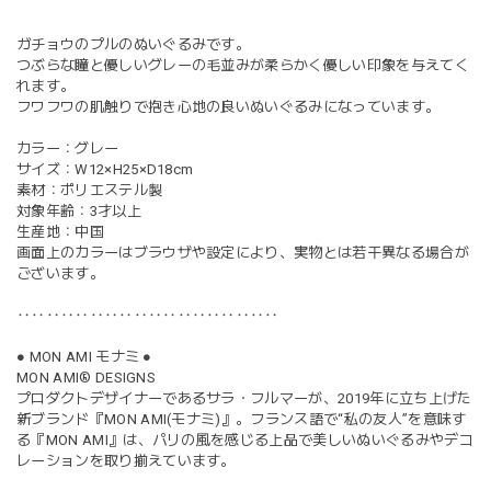
ガチョウのプルのぬいぐるみです。
つぶらな瞳と優しいグレーの毛並みが柔らかく優しい印象を与えてく
れます。
フワフワの肌触りで抱き心地の良いぬいぐるみになっています。
カラー：グレー
サイズ：W12×H25×D18cm
素材：ポリエステル製
対象年齢：3才以上
生産地：中国
画面上のカラーはブラウザや設定により、実物とは若干異なる場合が
ございます。
‥‥‥‥‥‥‥‥‥‥‥‥‥‥‥‥‥‥
● MON AMI モナミ ●
MON AMI® DESIGNS
プロダクトデザイナーであるサラ・フルマーが、2019年に立ち上げた
新ブランド『MON AMI(モナミ)』。フランス語で“私の友人”を意味す
る『MON AMI』は、パリの風を感じる上品で美しいぬいぐるみやデコ
レーションを取り揃えています。