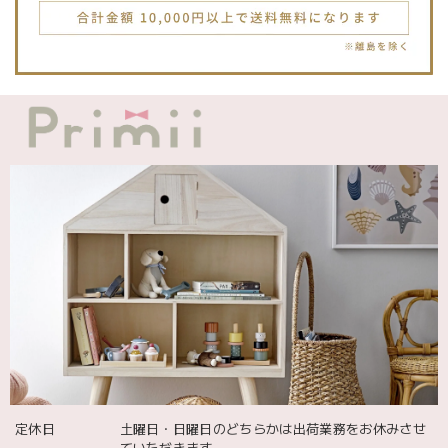
です。Primiiさんでお迎えした子はみんな可愛い子なので嬉
しいです。
blanco ブランコ | TSUBUTSUBU MEAL SET つぶつぶミールセット プレートセット ベビー食器 カトラリー
greige
2025/12/12
blanco ブランコ | ダブルボアブランケット ベビー double boa blanket ホワイト 無地
2025/12/09
発送も届くのも早かったです！バースデーバルーンも入って
て嬉しかったです🎈誕生日に使わせて頂きます🫶
Adnil LAND アドニルランド | PULL ALONG PUPPY からだをくねくねさせながらついてくる プル アロング パピー プルトイ 木のおもちゃ
2025/12/02
定休日
土曜日・日曜日のどちらかは出荷業務をお休みさせ