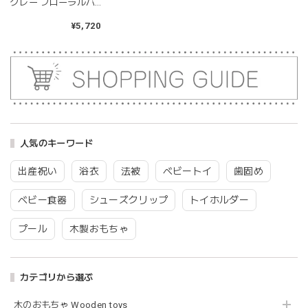
グレー フローラルバ
2026/04/24
ニー Sサイズ うさぎ
ぬいぐるみ モナミ
¥5,720
耳の部分が咥えやすいようでよく遊んでいます。木の部分は
ST1614
じゃぶじゃぶ洗うことができないため衛生面は若干気になり
ますが、見た目が可愛くて満足です。
blanco ブランコ | tsubu bib つぶビブ ベビースタイ 布製
gray
2026/03/26
人気のキーワード
グレーを購入しました！手持ちのビブより少し小さい作りで
出産祝い
浴衣
法被
ベビートイ
歯固め
したがかわいいので問題なし^ ^ありがとうございました♡
ベビー食器
シューズクリップ
トイホルダー
プール
木製おもちゃ
blanco | blanket clip ブランケットクリップ Lサイズ 21cmｘ6cm レザー ブランコ
02.oatmeal（L）
2026/02/21
カテゴリから選ぶ
木のおもちゃ Wooden toys