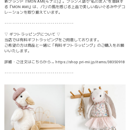
新ブランド『MON AMI(モナミ)』。フランス語で“私の友人”を意味す
る『MON AMI』は、パリの風を感じる上品で美しいぬいぐるみやデコ
レーションを取り揃えています。
‥‥‥‥‥‥‥‥‥‥‥‥‥‥‥‥‥‥
▽ ギフトラッピングについて ▽
当店では有料ギフトラッピングをご用意しております。
ご希望の方は商品と一緒に「有料ギフトラッピング」のご購入をお願
いいたします。
詳細・ご注文はこちらから→
https://shop.pri-mii.jp/items/38350918
‥‥‥‥‥‥‥‥‥‥‥‥‥‥‥‥‥‥