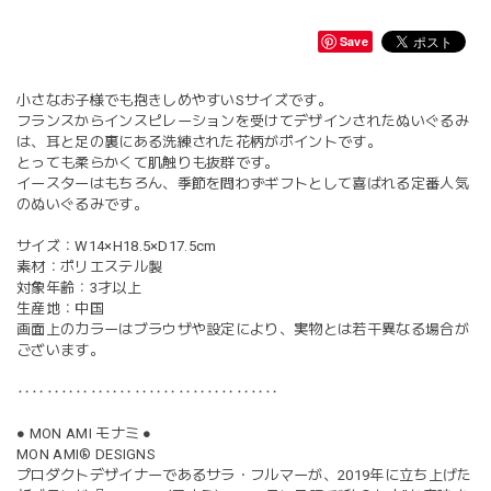
Save
小さなお子様でも抱きしめやすいSサイズです。
フランスからインスピレーションを受けてデザインされたぬいぐるみ
は、耳と足の裏にある洗練された花柄がポイントです。
とっても柔らかくて肌触りも抜群です。
イースターはもちろん、季節を問わずギフトとして喜ばれる定番人気
のぬいぐるみです。
サイズ：W14×H18.5×D17.5cm
素材：ポリエステル製
対象年齢：3才以上
生産地：中国
画面上のカラーはブラウザや設定により、実物とは若干異なる場合が
ございます。
‥‥‥‥‥‥‥‥‥‥‥‥‥‥‥‥‥‥
● MON AMI モナミ ●
MON AMI® DESIGNS
プロダクトデザイナーであるサラ・フルマーが、2019年に立ち上げた