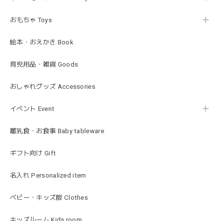
Lien de famille | おはなのラトル オーガニックコットンラトル 花 恐竜 赤ちゃんのガラガラ 布製 日本製 リヤンドファミーユ
きょうりゅう/K60-141
2026/01/28
おもちゃ Toys
この度は迅速丁寧な対応をありがとうございました(^^) 梱包
絵本・おえかき Book
も素敵で嬉しいです。
育児用品・雑貨 Goods
mocmof モクモフ | バースデーケーキ ブロック 布製おもちゃ おままごと 622-576205
おしゃれグッズ Accessories
ST ストロベリー
2026/01/19
イベント Event
発送も早くてありがたかったです！
離乳食・お食事 Baby tableware
ギフト向け Gift
blanco ブランコ | ベビーブランケット swaddle blanket スワドル おくるみ 120×120cm 無地 赤ちゃん
lightbeige ライトベージュ
名入れ Personalized item
2026/01/17
出産祝いで渡しました。友人がとても喜んでおりました！可
ベビー・キッズ服 Clothes
愛いです！
キッズルーム Kids room