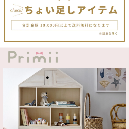
JELLYCATは特に個体差が激しいブランドなので、どんな子
が来るかいつも少し不安ですが、可愛い子が届いて良かった
です。Primiiさんでお迎えした子はみんな可愛い子なので嬉
しいです。
blanco ブランコ | TSUBUTSUBU MEAL SET つぶつぶミールセット プレートセット ベビー食器 カトラリー
greige
2025/12/12
blanco ブランコ | ダブルボアブランケット ベビー double boa blanket ホワイト 無地
2025/12/09
発送も届くのも早かったです！バースデーバルーンも入って
て嬉しかったです🎈誕生日に使わせて頂きます🫶