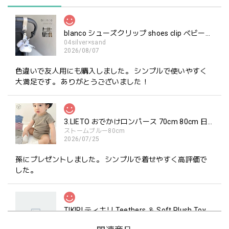
blanco シューズクリップ shoes clip ベビーシューズ ホルダー ブランコ
04silver×sand
2026/08/07
色違いで友人用にも購入しました。 シンプルで使いやすく
大満足です。 ありがとうございました！
3.LIETO おでかけロンパース 70cm 80cm 日本製 スリーリエート
ストームブルー80cm
2026/07/25
孫にプレゼントしました。 シンプルで着せやすく高評価で
した。
TIKIRI ティキリ Teethers ＆ Soft Plush Toy Alvin ぞう 歯固め＆ぬいぐるみセット
_即納
2026/06/18