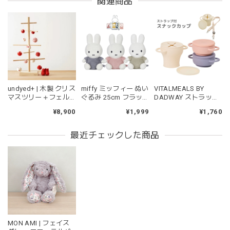
関連商品
マグカップ BEANS 2 美濃焼 日本製 コーヒー豆柄
ブラウン
2026/06/17
undyed+ | 木製 クリス
miffy ミッフィー ぬい
VITALMEALS BY
kawaii&born | ハート型 歯固めリング シリコン
マスツリー＋フェル
ぐるみ 25cm フラッ
DADWAY ストラップ
pink
トオーナメント 木の
フィー ブルー ピンク
付きスナックカップ
¥8,900
¥1,999
¥1,760
2026/04/24
ツリー アンダイドプ
グリーン
ラス
持ちやすいようで今持ってるおもちゃの中で1番長く握って
最近チェックした商品
いてくれます。舐めるのはもちろん、掲げてみたりいろんな
遊び方をしています。見た目が可愛いので遊んでいる姿もと
ても可愛いです。また、シリコン製なので哺乳瓶と一緒に洗
ったり除菌できたり常に清潔に保てるのも嬉しいです。
kawaii&born | くまちゃん 歯固めリング シリコン 木
MON AMI | フェイス
moca