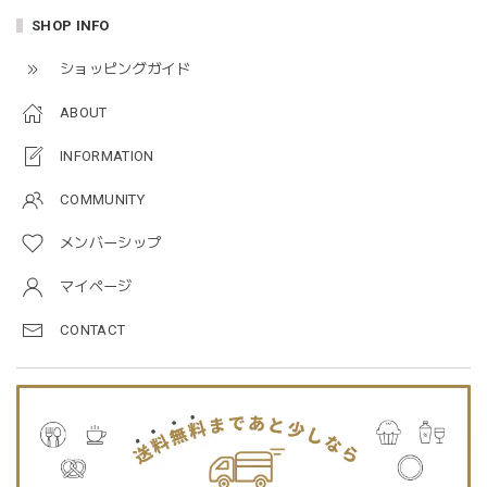
blanco ブランコ | mellow roomwear ルームウェア 大人用 マタニティ フリーサイズ
SHOP INFO
taupe（チャコールグレー）
2026/01/09
ショッピングガイド
ABOUT
blanco ブランコ | mellow rompers ベビーロンパース 帽子付き 0-3ヶ月
taupe（チャコールグレー）
INFORMATION
2026/01/09
COMMUNITY
メンバーシップ
blanco ブランコ | TSUBUTSUBU MEAL SET つぶつぶミールセット プレートセット ベビー食器 カトラリー
greige
マイページ
2025/12/28
CONTACT
プレゼントした友人がとても喜んでました。ありがとうござ
います！
Jellycat ジェリーキャット | Bashful Tiger Huge とら ぬいぐるみ 大きいサイズ
2025/12/16