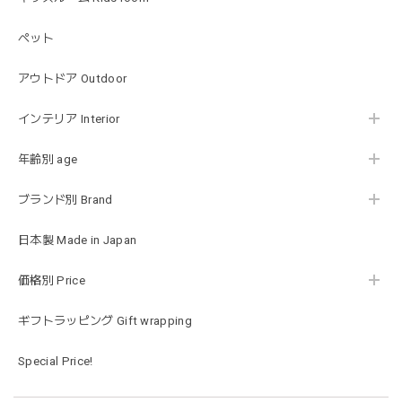
ペット
MON AMI | プル グレーグース Sサイズ ガチョウ あひる ぬいぐるみ モナミ ST1524
2026/01/17
アウトドア Outdoor
可愛いファーストトイが届きました！ ありがとうございま
インテリア Interior
した！
年齢別 age
ブランド別 Brand
Happy Bag - 福袋 - Mサイズ
2026/01/14
日本製 Made in Japan
お砂場セットや木のおもちゃ、ニット帽にTシャツにサング
価格別 Price
ラス…お絵描きセットと食具までたっぷりと入っていまし
た…！✨どれも使いやすいベーシックな色味のものたちで、
ギフトラッピング Gift wrapping
すぐに使い始めました。今年もまた購入したいと思える最高
な福袋でした。
Special Price!