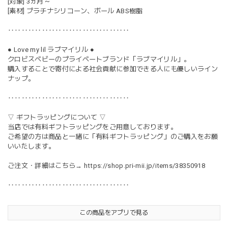
[対象] 3ヵ月～
[素材] プラチナシリコーン、ボール ABS樹脂
‥‥‥‥‥‥‥‥‥‥‥‥‥‥‥‥‥‥
● Love my lil ラブマイリル ●
クロビスベビーのプライベートブランド「ラブマイリル」。
購入することで寄付による社会貢献に参加できる人にも優しいライン
ナップ。
‥‥‥‥‥‥‥‥‥‥‥‥‥‥‥‥‥‥
▽ ギフトラッピングについて ▽
当店では有料ギフトラッピングをご用意しております。
ご希望の方は商品と一緒に「有料ギフトラッピング」のご購入をお願
いいたします。
ご注文・詳細はこちら→
https://shop.pri-mii.jp/items/38350918
‥‥‥‥‥‥‥‥‥‥‥‥‥‥‥‥‥‥
この商品をアプリで見る