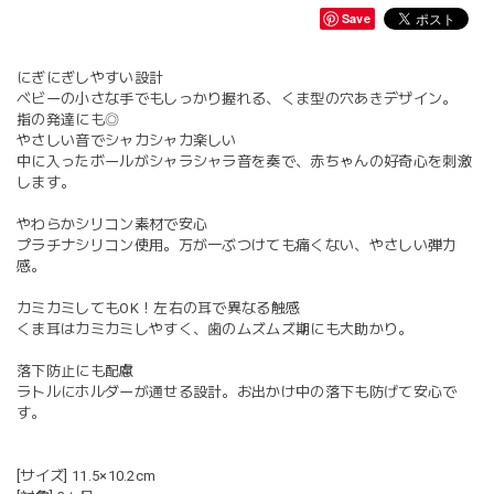
Save
にぎにぎしやすい設計
ベビーの小さな手でもしっかり握れる、くま型の穴あきデザイン。
指の発達にも◎
やさしい音でシャカシャカ楽しい
中に入ったボールがシャラシャラ音を奏で、赤ちゃんの好奇心を刺激
します。
やわらかシリコン素材で安心
プラチナシリコン使用。万が一ぶつけても痛くない、やさしい弾力
感。
カミカミしてもOK！左右の耳で異なる触感
くま耳はカミカミしやすく、歯のムズムズ期にも大助かり。
落下防止にも配慮
ラトルにホルダーが通せる設計。お出かけ中の落下も防げて安心で
す。
[サイズ] 11.5×10.2cm