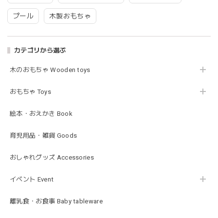
プール
木製おもちゃ
blanco | blanket clip ブランケットクリップ Lサイズ 21cmｘ6cm レザー ブランコ
02.oatmeal（L）
2026/02/21
カテゴリから選ぶ
木のおもちゃ Wooden toys
Lien de famille | おはなのラトル オーガニックコットンラトル 花 恐竜 赤ちゃんのガラガラ 布製 日本製 リヤンドファミーユ
きょうりゅう/K60-141
2026/01/28
おもちゃ Toys
この度は迅速丁寧な対応をありがとうございました(^^) 梱包
絵本・おえかき Book
も素敵で嬉しいです。
育児用品・雑貨 Goods
mocmof モクモフ | バースデーケーキ ブロック 布製おもちゃ おままごと 622-576205
おしゃれグッズ Accessories
ST ストロベリー
2026/01/19
イベント Event
発送も早くてありがたかったです！
離乳食・お食事 Baby tableware