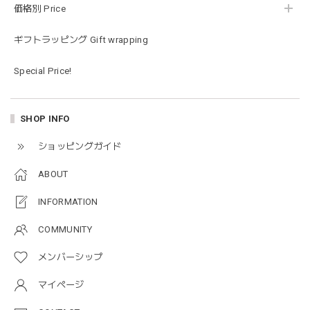
価格別 Price
ラス…お絵描きセットと食具までたっぷりと入っていまし
た…！✨どれも使いやすいベーシックな色味のものたちで、
ギフトラッピング Gift wrapping
すぐに使い始めました。今年もまた購入したいと思える最高
な福袋でした。
Special Price!
blanco ブランコ | mellow roomwear ルームウェア 大人用 マタニティ フリーサイズ
SHOP INFO
taupe（チャコールグレー）
2026/01/09
ショッピングガイド
ABOUT
blanco ブランコ | mellow rompers ベビーロンパース 帽子付き 0-3ヶ月
taupe（チャコールグレー）
INFORMATION
2026/01/09
COMMUNITY
メンバーシップ
blanco ブランコ | TSUBUTSUBU MEAL SET つぶつぶミールセット プレートセット ベビー食器 カトラリー
greige
マイページ
2025/12/28