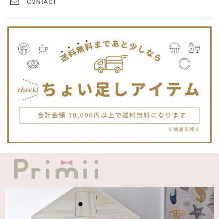
CONTACT
プレゼントした友人がとても喜んでました。ありがとうござ
います！
Jellycat ジェリーキャット | Bashful Tiger Huge とら ぬいぐるみ 大きいサイズ
2025/12/16
JELLYCATは特に個体差が激しいブランドなので、どんな子
が来るかいつも少し不安ですが、可愛い子が届いて良かった
です。Primiiさんでお迎えした子はみんな可愛い子なので嬉
しいです。
blanco ブランコ | TSUBUTSUBU MEAL SET つぶつぶミールセット プレートセット ベビー食器 カトラリー
greige
2025/12/12
blanco ブランコ | ダブルボアブランケット ベビー double boa blanket ホワイト 無地