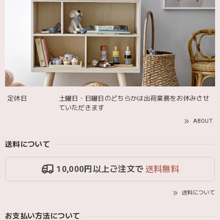
2025/12/09
発送も届くのも早かったです！バースデーバルーンも入って
て嬉しかったです🎈誕生日に使わせて頂きます🫶
Adnil LAND アドニルランド | PULL ALONG PUPPY からだをくねくねさせながらついてくる プル アロング パピー プルトイ 木のおもちゃ
2025/12/02
定休日
土曜日・日曜日のどちらかは出荷業務をお休みさせ
ていただきます
ABOUT
送料について
10,000円以上ご注文で
送料無料
送料について
お支払い方法について