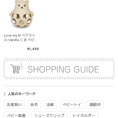
遊び方をしています。見た目が可愛いので遊んでいる姿もと
ても可愛いです。また、シリコン製なので哺乳瓶と一緒に洗
ったり除菌できたり常に清潔に保てるのも嬉しいです。
kawaii&born | くまちゃん 歯固めリング シリコン 木
Love my lil ベアラト
moca
ル Vanilla くま ベビー
2026/04/24
ボール ラブマイリル
¥1,430
耳の部分が咥えやすいようでよく遊んでいます。木の部分は
じゃぶじゃぶ洗うことができないため衛生面は若干気になり
ますが、見た目が可愛くて満足です。
blanco ブランコ | tsubu bib つぶビブ ベビースタイ 布製
gray
2026/03/26
人気のキーワード
グレーを購入しました！手持ちのビブより少し小さい作りで
出産祝い
浴衣
法被
ベビートイ
歯固め
したがかわいいので問題なし^ ^ありがとうございました♡
ベビー食器
シューズクリップ
トイホルダー