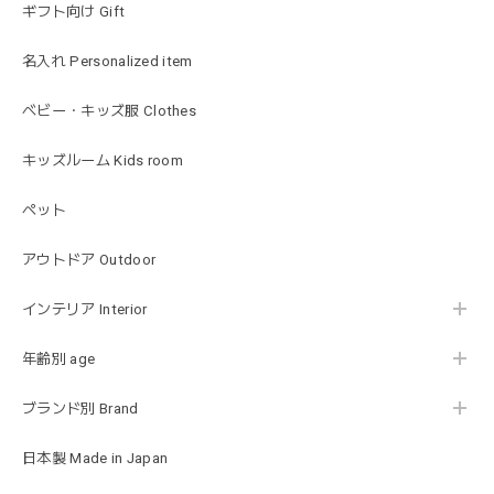
ギフト向け Gift
blanco ブランコ | ベビーブランケット swaddle blanket スワドル おくるみ 120×120cm 無地 赤ちゃん
lightbeige ライトベージュ
名入れ Personalized item
2026/01/17
出産祝いで渡しました。友人がとても喜んでおりました！可
ベビー・キッズ服 Clothes
愛いです！
キッズルーム Kids room
ペット
MON AMI | プル グレーグース Sサイズ ガチョウ あひる ぬいぐるみ モナミ ST1524
2026/01/17
アウトドア Outdoor
可愛いファーストトイが届きました！ ありがとうございま
インテリア Interior
した！
年齢別 age
ブランド別 Brand
Happy Bag - 福袋 - Mサイズ
2026/01/14
日本製 Made in Japan
お砂場セットや木のおもちゃ、ニット帽にTシャツにサング