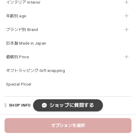
インテリア Interior
お砂場セットや木のおもちゃ、ニット帽にTシャツにサング
ラス…お絵描きセットと食具までたっぷりと入っていまし
た…！✨どれも使いやすいベーシックな色味のものたちで、
年齢別 age
すぐに使い始めました。今年もまた購入したいと思える最高
な福袋でした。
ブランド別 Brand
日本製 Made in Japan
blanco ブランコ | mellow roomwear ルームウェア 大人用 マタニティ フリーサイズ
価格別 Price
taupe（チャコールグレー）
2026/01/09
ギフトラッピング Gift wrapping
Special Price!
blanco ブランコ | mellow rompers ベビーロンパース 帽子付き 0-3ヶ月
taupe（チャコールグレー）
2026/01/09
ショップに質問する
SHOP INFO
ショッピングガイド
blanco ブランコ | TSUBUTSUBU MEAL SET つぶつぶミールセット プレートセット ベビー食器 カトラリー
greige
オプションを選択
ABOUT
2025/12/28