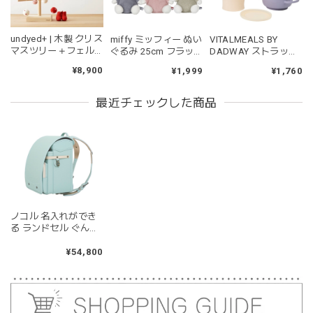
遊び方をしています。見た目が可愛いので遊んでいる姿もと
ても可愛いです。また、シリコン製なので哺乳瓶と一緒に洗
ったり除菌できたり常に清潔に保てるのも嬉しいです。
undyed+ | 木製 クリス
miffy ミッフィー ぬい
VITALMEALS BY
マスツリー＋フェル
ぐるみ 25cm フラッ
DADWAY ストラップ
トオーナメント 木の
フィー ブルー ピンク
付きスナックカップ
¥8,900
¥1,999
¥1,760
ツリー アンダイドプ
グリーン
ラス
kawaii&born | くまちゃん 歯固めリング シリコン 木
最近チェックした商品
moca
2026/04/24
耳の部分が咥えやすいようでよく遊んでいます。木の部分は
じゃぶじゃぶ洗うことができないため衛生面は若干気になり
ますが、見た目が可愛くて満足です。
ノコル 名入れができ
blanco ブランコ | tsubu bib つぶビブ ベビースタイ 布製
る ランドセル ぐんぐ
gray
んイルカ (ライトグリ
2026/03/26
ーン)【メーカー直
¥54,800
送】
グレーを購入しました！手持ちのビブより少し小さい作りで
したがかわいいので問題なし^ ^ありがとうございました♡