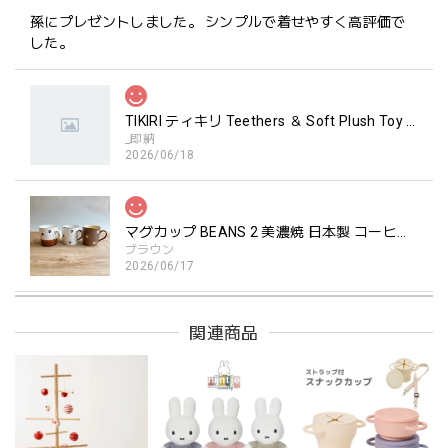
孫にプレゼントしました。 シンプルで着せやすく高評価で
した。
TIKIRI ティキリ Teethers ＆ Soft Plush Toy Alvin ぞう 歯固め＆ぬいぐるみセット
_即納
2026/06/18
マグカップ BEANS 2 美濃焼 日本製 コーヒー豆柄
ブラウン
2026/06/17
関連商品
kawaii&born | ハート型 歯固めリング シリコン
pink
2026/04/24
持ちやすいようで今持ってるおもちゃの中で1番長く握って
いてくれます。舐めるのはもちろん、掲げてみたりいろんな