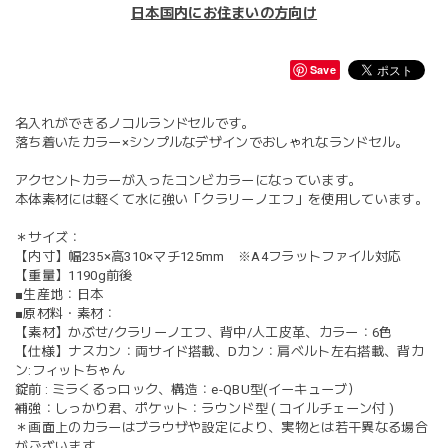
日本国内にお住まいの方向け
Save
名入れができるノコルランドセルです。
落ち着いたカラー×シンプルなデザインでおしゃれなランドセル。
アクセントカラーが入ったコンビカラーになっています。
本体素材には軽くて水に強い「クラリーノエフ」を使用しています。
＊サイズ：
【内寸】幅235×高310×マチ125mm ※A4フラットファイル対応
【重量】1190g前後
■生産地：日本
■原材料・素材：
【素材】かぶせ/クラリーノエフ、背中/人工皮革、カラー：6色
【仕様】ナスカン：両サイド搭載、Dカン：肩ベルト左右搭載、背カ
ン:フィットちゃん
錠前 : ミラくるっロック、構造：e-QBU型(イーキューブ）
補強：しっかり君、ポケット：ラウンド型 ( コイルチェーン付 )
＊画面上のカラーはブラウザや設定により、実物とは若干異なる場合
がございます。