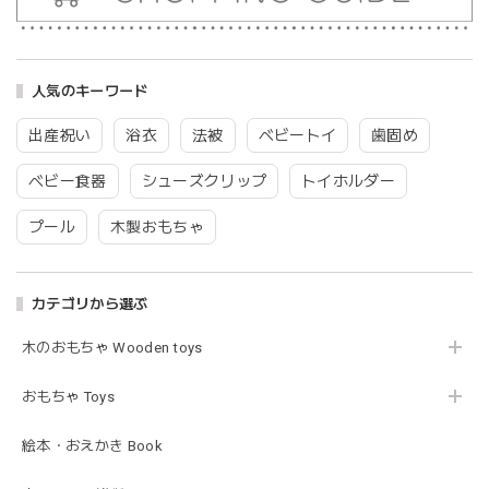
blanco | blanket clip ブランケットクリップ Lサイズ 21cmｘ6cm レザー ブランコ
02.oatmeal（L）
人気のキーワード
2026/02/21
出産祝い
浴衣
法被
ベビートイ
歯固め
Lien de famille | おはなのラトル オーガニックコットンラトル 花 恐竜 赤ちゃんのガラガラ 布製 日本製 リヤンドファミーユ
ベビー食器
シューズクリップ
トイホルダー
きょうりゅう/K60-141
2026/01/28
プール
木製おもちゃ
この度は迅速丁寧な対応をありがとうございました(^^) 梱包
も素敵で嬉しいです。
カテゴリから選ぶ
木のおもちゃ Wooden toys
mocmof モクモフ | バースデーケーキ ブロック 布製おもちゃ おままごと 622-576205
ST ストロベリー
おもちゃ Toys
2026/01/19
発送も早くてありがたかったです！
絵本・おえかき Book