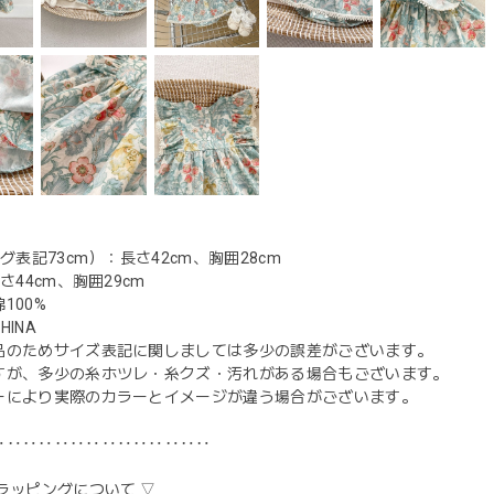
：
タグ表記73cm）：長さ42cm、胸囲28cm
さ44cm、胸囲29cm
100%
INA
品のためサイズ表記に関しましては多少の誤差がございます。
すが、多少の糸ホツレ・糸クズ・汚れがある場合もございます。
ーにより実際のカラーとイメージが違う場合がございます。
‥‥‥‥‥‥‥‥‥‥‥‥‥‥
ラッピングについて ▽