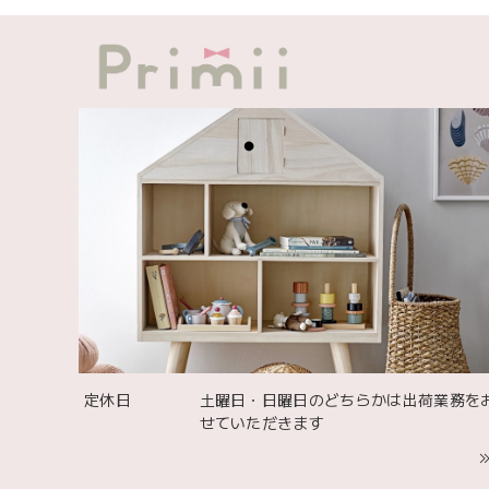
出産祝
可愛い
お砂場
定休日
土曜日・日曜日のどちらかは出荷業務を
いやす
せていただきます