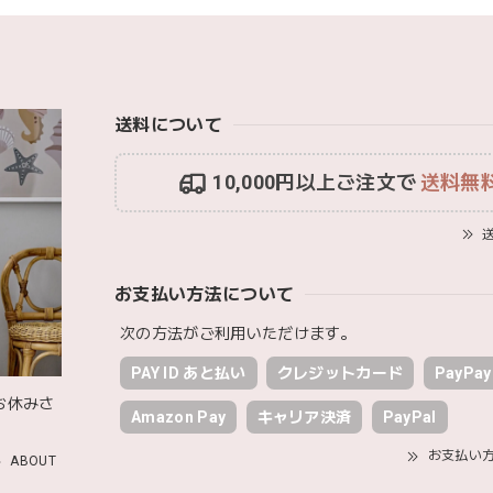
いで渡しました。友人がとても喜んでおりました！可愛いです！
送料について
MON AMI | プル グレーグース Sサイズ ガチョウ あひる ぬいぐる
2026/01/17
10,000円以上ご注文で
送料無
ファーストトイが届きました！ ありがとうございました！
送
お支払い方法について
Happy Bag - 福袋 - Mサイズ
2026/01/14
次の方法がご利用いただけます。
PAY ID あと払い
クレジットカード
PayPay
セットや木のおもちゃ、ニット帽にTシャツにサングラス…お絵描きセ
お休みさ
いベーシックな色味のものたちで、すぐに使い始めました。今年もま
Amazon Pay
キャリア決済
PayPal
お支払い
ABOUT