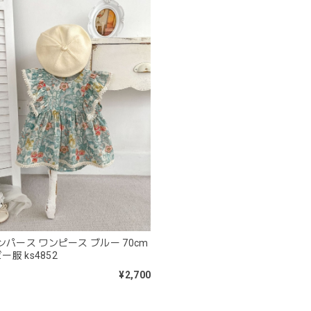
きょうりゅう/K60-141
2026/01/28
は迅速丁寧な対応をありがとうございました(^^) 梱包も素敵で嬉しい
mocmof モクモフ | バースデーケーキ ブロック 布製おもちゃ おま
ST ストロベリー
2026/01/19
早くてありがたかったです！
ンパース ワンピース ブルー 70cm
ー服 ks4852
¥2,700
blanco ブランコ | ベビーブランケット swaddle blanket ス
lightbeige ライトベージュ
2026/01/17