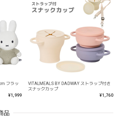
うことができないため衛生面は若干気になりますが、見た
cm フラッ
VITALMEALS BY DADWAY ストラップ付き
スナックカップ
¥1,999
¥1,760
問題なし^ ^ありがとうございました♡
商品
ｘ6cm レザー ブランコ