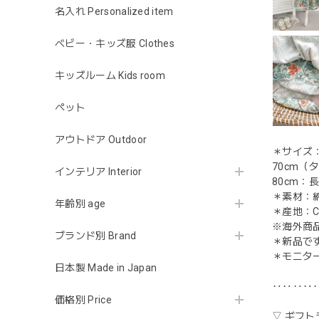
名入れ Personalized item
ベビー・キッズ服 Clothes
キッズルーム Kids room
ペット
アウトドア Outdoor
＊サイズ
70cm（
インテリア Interior
80cm：長
＊素材：綿
年齢別 age
＊産地：CH
※海外商
ブランド別 Brand
＊新品で
＊モニタ
日本製 Made in Japan
‥‥‥‥
価格別 Price
▽ ギフト