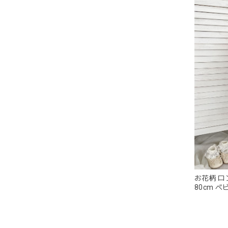
この度
発送も
お花柄 ロ
80cm ベビ