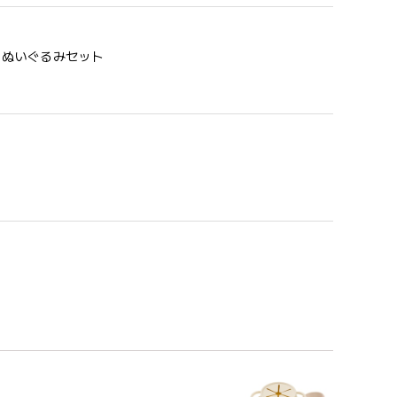
う 歯固め＆ぬいぐるみセット
めるのはもちろん、掲げてみたりいろんな遊び方をして
コン製なので哺乳瓶と一緒に洗ったり除菌できたり常に清