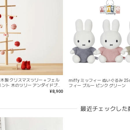
kawaii&born | くまちゃん 歯固めリング シリコン 木
moca
2026/04/24
分が咥えやすいようでよく遊んでいます。木の部分はじゃぶじゃぶ洗
愛くて満足です。
blanco ブランコ | tsubu bib つぶビブ ベビースタイ 布製
gray
+ | 木製 クリスマスツリー＋フェル
miffy ミッフィー ぬいぐるみ 25
2026/03/26
メント 木のツリー アンダイドプラ
フィー ブルー ピンク グリーン
¥8,900
を購入しました！手持ちのビブより少し小さい作りでしたがかわいいので
最近チェックした
blanco | blanket clip ブランケットクリップ Lサイズ 21cm
02.oatmeal（L）
2026/02/21