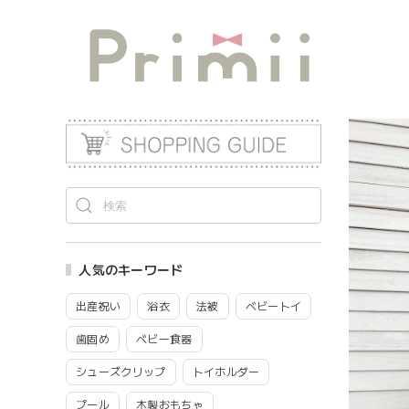
人気のキーワード
出産祝い
浴衣
法被
ベビートイ
歯固め
ベビー食器
シューズクリップ
トイホルダー
プール
木製おもちゃ