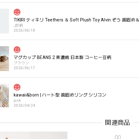
TIKIRI ティキリ Teethers ＆ Soft Plush Toy Alvin ぞ
_即納
2026/06/18
マグカップ BEANS 2 美濃焼 日本製 コーヒー豆柄
ブラウン
2026/06/17
kawaii&born | ハート型 歯固めリング シリコン
pink
2026/04/24
すいようで今持ってるおもちゃの中で1番長く握っていてくれます。舐
関連商品
。見た目が可愛いので遊んでいる姿もとても可愛いです。また、シリ
てるのも嬉しいです。