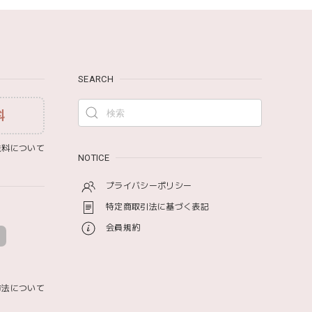
SEARCH
み モナミ ST1524
料
料について
NOTICE
プライバシーポリシー
特定商取引法に基づく表記
会員規約
ットと食具までたっぷりと入っていました…！✨どれも使
た購入したいと思える最高な福袋でした。
方法について