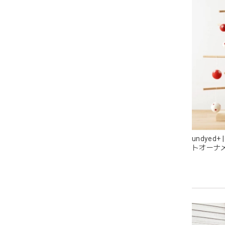
耳の部
目が可
undyed
トオーナ
ス
グレー