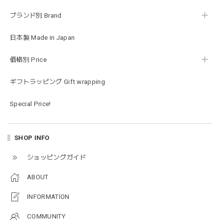
ブランド別 Brand
Happy Bag - 福袋 - Mサイズ
2026/01/14
日本製 Made in Japan
お砂場セットや木のおもちゃ、ニット帽にTシャツにサング
価格別 Price
ラス…お絵描きセットと食具までたっぷりと入っていまし
た…！✨どれも使いやすいベーシックな色味のものたちで、
ギフトラッピング Gift wrapping
すぐに使い始めました。今年もまた購入したいと思える最高
な福袋でした。
Special Price!
blanco ブランコ | mellow roomwear ルームウェア 大人用 マタニティ フリーサイズ
SHOP INFO
taupe（チャコールグレー）
2026/01/09
ショッピングガイド
ABOUT
blanco ブランコ | mellow rompers ベビーロンパース 帽子付き 0-3ヶ月
taupe（チャコールグレー）
INFORMATION
2026/01/09
COMMUNITY