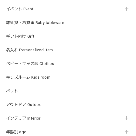
ST ストロベリー
2026/01/19
イベント Event
発送も早くてありがたかったです！
離乳食・お食事 Baby tableware
ギフト向け Gift
blanco ブランコ | ベビーブランケット swaddle blanket スワドル おくるみ 120×120cm 無地 赤ちゃん
lightbeige ライトベージュ
名入れ Personalized item
2026/01/17
出産祝いで渡しました。友人がとても喜んでおりました！可
ベビー・キッズ服 Clothes
愛いです！
キッズルーム Kids room
ペット
MON AMI | プル グレーグース Sサイズ ガチョウ あひる ぬいぐるみ モナミ ST1524
2026/01/17
アウトドア Outdoor
可愛いファーストトイが届きました！ ありがとうございま
インテリア Interior
した！
年齢別 age