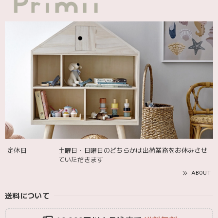
greige
2025/12/12
blanco ブランコ | ダブルボアブランケット ベビー double boa blanket ホワイト 無地
2025/12/09
発送も届くのも早かったです！バースデーバルーンも入って
て嬉しかったです🎈誕生日に使わせて頂きます🫶
Adnil LAND アドニルランド | PULL ALONG PUPPY からだをくねくねさせながらついてくる プル アロング パピー プルトイ 木のおもちゃ
2025/12/02
定休日
土曜日・日曜日のどちらかは出荷業務をお休みさせ
ていただきます
ABOUT
送料について