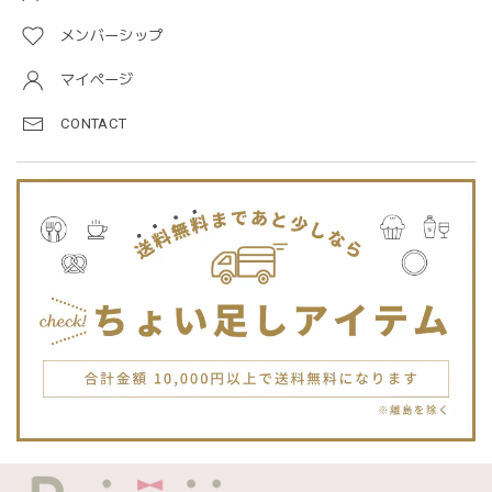
メンバーシップ
blanco ブランコ | TSUBUTSUBU MEAL SET つぶつぶミールセット プレートセット ベビー食器 カトラリー
greige
マイページ
2025/12/28
CONTACT
プレゼントした友人がとても喜んでました。ありがとうござ
います！
Jellycat ジェリーキャット | Bashful Tiger Huge とら ぬいぐるみ 大きいサイズ
2025/12/16
JELLYCATは特に個体差が激しいブランドなので、どんな子
が来るかいつも少し不安ですが、可愛い子が届いて良かった
です。Primiiさんでお迎えした子はみんな可愛い子なので嬉
しいです。
blanco ブランコ | TSUBUTSUBU MEAL SET つぶつぶミールセット プレートセット ベビー食器 カトラリー