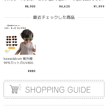
pink
トオーナメント 木の
Gerald the Giraffe
フィー ブルー ピンク
¥8,900
¥4,620
¥1,999
2026/04/24
ツリー アンダイドプ
Organic Plush toy テ
グリーン
ラス
ィキリ TK94509
持ちやすいようで今持ってるおもちゃの中で1番長く握って
最近チェックした商品
いてくれます。舐めるのはもちろん、掲げてみたりいろんな
遊び方をしています。見た目が可愛いので遊んでいる姿もと
ても可愛いです。また、シリコン製なので哺乳瓶と一緒に洗
ったり除菌できたり常に清潔に保てるのも嬉しいです。
kawaii&born | くまちゃん 歯固めリング シリコン 木
kawaii&born 紫外線
moca
99％カットのUV400
2026/04/24
キッズサングラス ベ
ビーサングラス 夏 日
¥880
耳の部分が咥えやすいようでよく遊んでいます。木の部分は
焼け対策
じゃぶじゃぶ洗うことができないため衛生面は若干気になり
ますが、見た目が可愛くて満足です。
blanco ブランコ | tsubu bib つぶビブ ベビースタイ 布製
gray