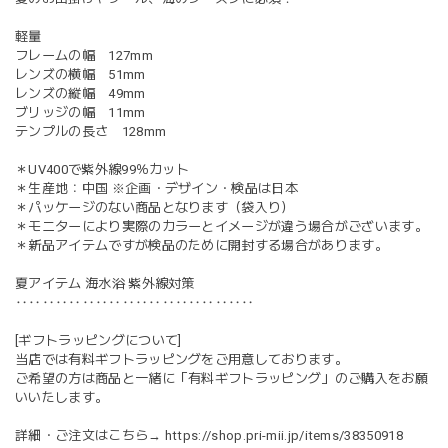
軽量
フレームの幅 127mm
レンズの横幅 51mm
レンズの縦幅 49mm
ブリッジの幅 11mm
テンプルの長さ 128mm
＊UV400で紫外線99％カット
＊生産地：中国 ※企画・デザイン・検品は日本
＊パッケージのない商品となります（袋入り）
＊モニターにより実際のカラーとイメージが違う場合がございます。
＊新品アイテムですが検品のために開封する場合があります。
夏アイテム 海水浴 紫外線対策
‥‥‥‥‥‥‥‥‥‥‥‥‥‥‥‥‥‥
[ギフトラッピングについて]
当店では有料ギフトラッピングをご用意しております。
ご希望の方は商品と一緒に「有料ギフトラッピング」のご購入をお願
いいたします。
詳細・ご注文はこちら→
https://shop.pri-mii.jp/items/38350918