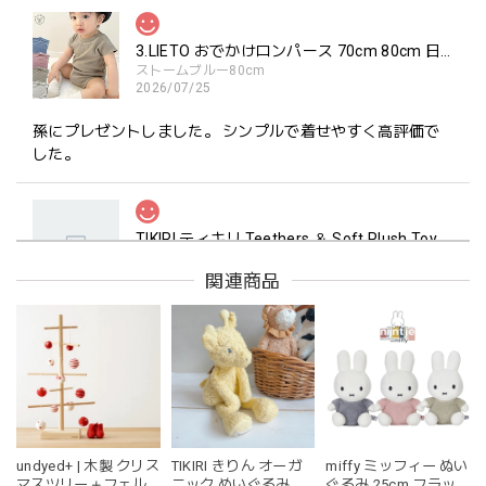
3.LIETO おでかけロンパース 70cm 80cm 日本製 スリーリエート
ストームブルー80cm
2026/07/25
孫にプレゼントしました。 シンプルで着せやすく高評価で
した。
TIKIRI ティキリ Teethers ＆ Soft Plush Toy Alvin ぞう 歯固め＆ぬいぐるみセット
_即納
2026/06/18
関連商品
マグカップ BEANS 2 美濃焼 日本製 コーヒー豆柄
ブラウン
2026/06/17
undyed+ | 木製 クリス
TIKIRI きりん オーガ
miffy ミッフィー ぬい
kawaii&born | ハート型 歯固めリング シリコン
マスツリー＋フェル
ニック ぬいぐるみ
ぐるみ 25cm フラッ