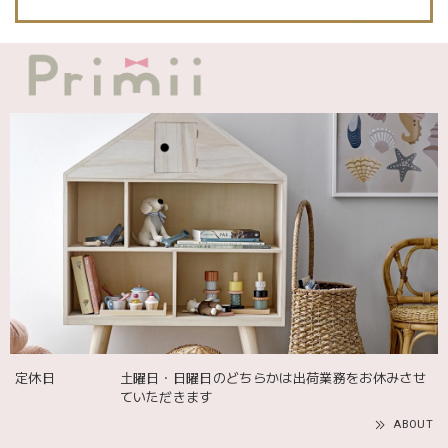
2025/12/09
発送も届くのも早かったです！バースデーバルーンも入って
て嬉しかったです🎈誕生日に使わせて頂きます🫶
Adnil LAND アドニルランド | PULL ALONG PUPPY からだをくねくねさせながらついてくる プル アロング パピー プルトイ 木のおもちゃ
2025/12/02
飾るものを引き立ててくれる 木のコンポート台 【Mサイズ】 304955 shesay
2025/10/06
定休日
土曜日・日曜日のどちらかは出荷業務をお休みさせ
ていただきます
ABOUT