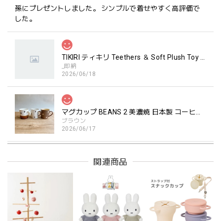
孫にプレゼントしました。 シンプルで着せやすく高評価で
した。
TIKIRI ティキリ Teethers ＆ Soft Plush Toy Alvin ぞう 歯固め＆ぬいぐるみセット
_即納
2026/06/18
マグカップ BEANS 2 美濃焼 日本製 コーヒー豆柄
ブラウン
2026/06/17
関連商品
kawaii&born | ハート型 歯固めリング シリコン
pink
2026/04/24
持ちやすいようで今持ってるおもちゃの中で1番長く握って
いてくれます。舐めるのはもちろん、掲げてみたりいろんな