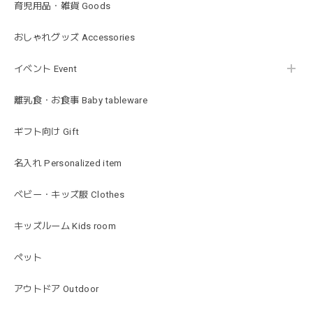
育児用品・雑貨 Goods
blanco ブランコ | ベビーブランケット swaddle blanket スワドル おくるみ 120×120cm 無地 赤ちゃん
lightbeige ライトベージュ
おしゃれグッズ Accessories
2026/01/17
イベント Event
出産祝いで渡しました。友人がとても喜んでおりました！可
愛いです！
離乳食・お食事 Baby tableware
ギフト向け Gift
MON AMI | プル グレーグース Sサイズ ガチョウ あひる ぬいぐるみ モナミ ST1524
2026/01/17
名入れ Personalized item
可愛いファーストトイが届きました！ ありがとうございま
ベビー・キッズ服 Clothes
した！
キッズルーム Kids room
ペット
Happy Bag - 福袋 - Mサイズ
2026/01/14
アウトドア Outdoor