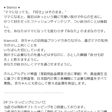
● blanco ●
"ママになっても、『好き』はそのまま。”
ママになると、毎日はあっという間に可愛い我が子中心の生活に。
かつて好きだったファッションやインテリア、つい自分のことは後回
し。
でも、あなたはママになっても変わらず『あなた』のままなのです。
blancoは、赤ちゃんの日用品ブランドでありながら、選ぶママの気持
ちが少し上向くことを
いちばん大切にしています。
我が子に必要なものを選んだはずなのに、ふとした瞬間「自分も好
き」と思えますように。
あなたが自分らしくママを過ごせますように。
ホルムアルデヒド検査（家庭用品品質表示法に準拠）や、食品衛生法
に基づく安全検査等、日本国内の第三者機関にて必要な検査をすべて
実施。 赤ちゃんにも安心して使える品質を保証します。
‥‥‥‥‥‥‥‥‥‥‥‥‥‥‥‥‥‥
[ギフトラッピングについて]
当店では有料ギフトラッピングをご用意しております。
ご希望の方は商品と一緒に「有料ギフトラッピングチケット」のご購