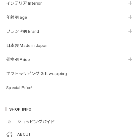
お砂場セットや木のおもちゃ、ニット帽にTシャツにサング
インテリア Interior
ラス…お絵描きセットと食具までたっぷりと入っていまし
た…！✨どれも使いやすいベーシックな色味のものたちで、
年齢別 age
すぐに使い始めました。今年もまた購入したいと思える最高
な福袋でした。
ブランド別 Brand
日本製 Made in Japan
blanco ブランコ | mellow roomwear ルームウェア 大人用 マタニティ フリーサイズ
taupe（チャコールグレー）
価格別 Price
2026/01/09
ギフトラッピング Gift wrapping
blanco ブランコ | mellow rompers ベビーロンパース 帽子付き 0-3ヶ月
Special Price!
taupe（チャコールグレー）
2026/01/09
SHOP INFO
blanco ブランコ | TSUBUTSUBU MEAL SET つぶつぶミールセット プレートセット ベビー食器 カトラリー
ショッピングガイド
greige
2025/12/28
ABOUT