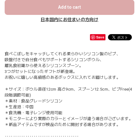
Add to cart
日本国内にお住まいの方向け
Save
食べこぼしをキャッチしてくれる柔らかいシリコン製のビブ、
吸盤付きで自分食べもサポートするシリコンボウル、
離乳食初期から使えるシリコンスプーン。
3つがセットになったギフトが新登場。
お祝いに嬉しい高級感のあるボックスに入れてお届けします。
＊サイズ：ボウル直径12cm 高さ9cm、スプーン12.5cm、ビブFree(4
段階調節可能)
＊素材：食品グレードシリコン
＊生産地：中国
＊食洗機・電子レンジ使用可能
＊モニターにより実際のカラーとイメージが違う場合がございます。
＊新品アイテムですが検品のために開封する場合があります。
‥‥‥‥‥‥‥‥‥‥‥‥‥‥‥‥‥‥