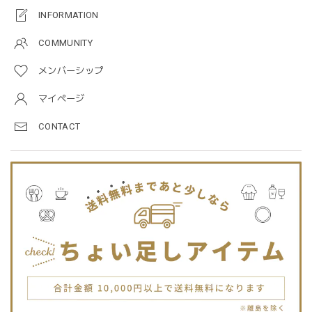
プレゼントした友人がとても喜んでました。ありがとうござ
INFORMATION
います！
COMMUNITY
メンバーシップ
Jellycat ジェリーキャット | Bashful Tiger Huge とら ぬいぐるみ 大きいサイズ
2025/12/16
マイページ
CONTACT
JELLYCATは特に個体差が激しいブランドなので、どんな子
が来るかいつも少し不安ですが、可愛い子が届いて良かった
です。Primiiさんでお迎えした子はみんな可愛い子なので嬉
しいです。
blanco ブランコ | TSUBUTSUBU MEAL SET つぶつぶミールセット プレートセット ベビー食器 カトラリー
greige
2025/12/12
blanco ブランコ | ダブルボアブランケット ベビー double boa blanket ホワイト 無地