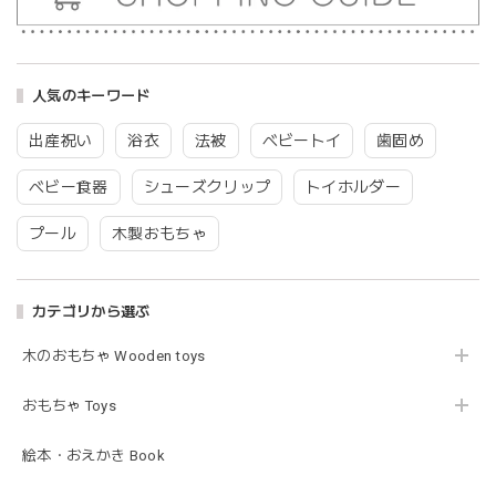
blanco | blanket clip ブランケットクリップ Lサイズ 21cmｘ6cm レザー ブランコ
02.oatmeal（L）
2026/02/21
人気のキーワード
出産祝い
浴衣
法被
ベビートイ
歯固め
Lien de famille | おはなのラトル オーガニックコットンラトル 花 恐竜 赤ちゃんのガラガラ 布製 日本製 リヤンドファミーユ
ベビー食器
シューズクリップ
トイホルダー
きょうりゅう/K60-141
2026/01/28
プール
木製おもちゃ
この度は迅速丁寧な対応をありがとうございました(^^) 梱包
も素敵で嬉しいです。
カテゴリから選ぶ
木のおもちゃ Wooden toys
mocmof モクモフ | バースデーケーキ ブロック 布製おもちゃ おままごと 622-576205
ST ストロベリー
2026/01/19
おもちゃ Toys
発送も早くてありがたかったです！
絵本・おえかき Book