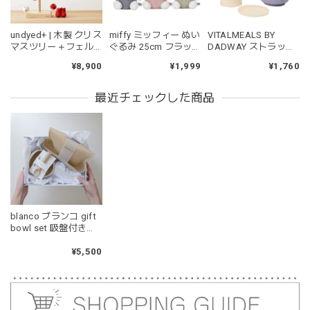
遊び方をしています。見た目が可愛いので遊んでいる姿もと
ても可愛いです。また、シリコン製なので哺乳瓶と一緒に洗
ったり除菌できたり常に清潔に保てるのも嬉しいです。
undyed+ | 木製 クリス
miffy ミッフィー ぬい
VITALMEALS BY
マスツリー＋フェル
ぐるみ 25cm フラッ
DADWAY ストラップ
トオーナメント 木の
フィー ブルー ピンク
付きスナックカップ
¥8,900
¥1,999
¥1,760
ツリー アンダイドプ
グリーン
ラス
kawaii&born | くまちゃん 歯固めリング シリコン 木
最近チェックした商品
moca
2026/04/24
耳の部分が咥えやすいようでよく遊んでいます。木の部分は
じゃぶじゃぶ洗うことができないため衛生面は若干気になり
ますが、見た目が可愛くて満足です。
blanco ブランコ gift
blanco ブランコ | tsubu bib つぶビブ ベビースタイ 布製
bowl set 吸盤付きベ
gray
ビー食器 お食事エプ
2026/03/26
ロン セット 出産祝い
¥5,500
グレーを購入しました！手持ちのビブより少し小さい作りで
したがかわいいので問題なし^ ^ありがとうございました♡