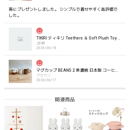
孫にプレゼントしました。 シンプルで着せやすく高評価で
した。
TIKIRI ティキリ Teethers ＆ Soft Plush Toy Alvin ぞう 歯固め＆ぬいぐるみセット
_即納
2026/06/18
マグカップ BEANS 2 美濃焼 日本製 コーヒー豆柄
ブラウン
2026/06/17
関連商品
kawaii&born | ハート型 歯固めリング シリコン
pink
2026/04/24
持ちやすいようで今持ってるおもちゃの中で1番長く握って
いてくれます。舐めるのはもちろん、掲げてみたりいろんな