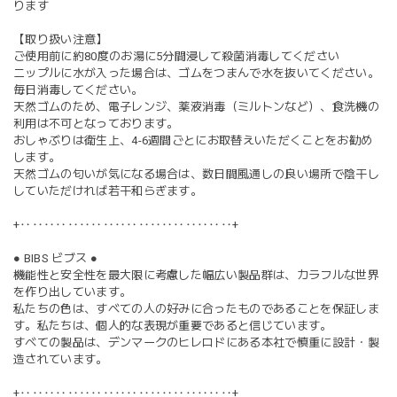
ります
【取り扱い注意】
ご使用前に約80度のお湯に5分間浸して殺菌消毒してください
ニップルに水が入った場合は、ゴムをつまんで水を抜いてください。
毎日消毒してください。
天然ゴムのため、電子レンジ、薬液消毒（ミルトンなど）、食洗機の
利用は不可となっております。
おしゃぶりは衛生上、4-6週間ごとにお取替えいただくことをお勧め
します。
天然ゴムの匂いが気になる場合は、数日間風通しの良い場所で陰干し
していただければ若干和らぎます。
+‥‥‥‥‥‥‥‥‥‥‥‥‥‥‥‥‥‥+
● BIBS ビブス ●
機能性と安全性を最大限に考慮した幅広い製品群は、カラフルな世界
を作り出しています。
私たちの色は、すべての人の好みに合ったものであることを保証しま
す。私たちは、個人的な表現が重要であると信じています。
すべての製品は、デンマークのヒレロドにある本社で慎重に設計・製
造されています。
+‥‥‥‥‥‥‥‥‥‥‥‥‥‥‥‥‥‥+