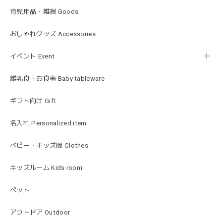
育児用品・雑貨 Goods
blanco ブランコ | ベビーブランケット swaddle blanket スワドル おくるみ 120×120cm 無地 赤ちゃん
lightbeige ライトベージュ
おしゃれグッズ Accessories
2026/01/17
イベント Event
出産祝いで渡しました。友人がとても喜んでおりました！可
愛いです！
離乳食・お食事 Baby tableware
ギフト向け Gift
MON AMI | プル グレーグース Sサイズ ガチョウ あひる ぬいぐるみ モナミ ST1524
2026/01/17
名入れ Personalized item
可愛いファーストトイが届きました！ ありがとうございま
ベビー・キッズ服 Clothes
した！
キッズルーム Kids room
ペット
Happy Bag - 福袋 - Mサイズ
2026/01/14
アウトドア Outdoor