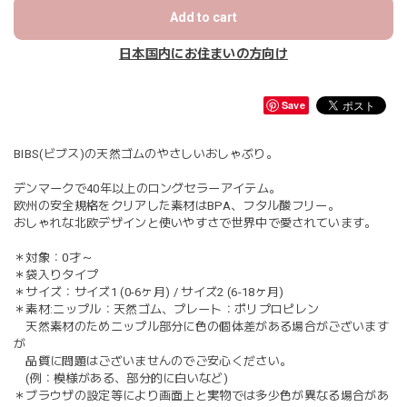
Add to cart
日本国内にお住まいの方向け
Save
BIBS(ビブス)の天然ゴムのやさしいおしゃぶり。
デンマークで40年以上のロングセラーアイテム。
欧州の安全規格をクリアした素材はBPA、フタル酸フリー。
おしゃれな北欧デザインと使いやすさで世界中で愛されています。
＊対象：0才～
＊袋入りタイプ
＊サイズ：サイズ1 (0-6ヶ月) / サイズ2 (6-18ヶ月)
＊素材:ニップル：天然ゴム、プレート：ポリプロピレン
天然素材のためニップル部分に色の個体差がある場合がございます
が
品質に問題はございませんのでご安心ください。
(例：模様がある、部分的に白いなど)
＊ブラウザの設定等により画面上と実物では多少色が異なる場合があ