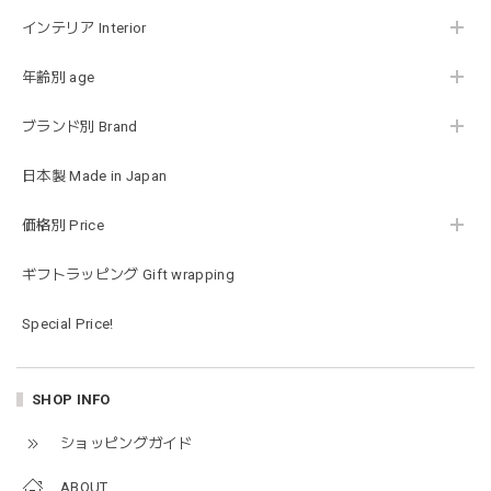
お砂場セットや木のおもちゃ、ニット帽にTシャツにサング
インテリア Interior
ラス…お絵描きセットと食具までたっぷりと入っていまし
た…！✨どれも使いやすいベーシックな色味のものたちで、
年齢別 age
すぐに使い始めました。今年もまた購入したいと思える最高
な福袋でした。
ブランド別 Brand
日本製 Made in Japan
blanco ブランコ | mellow roomwear ルームウェア 大人用 マタニティ フリーサイズ
taupe（チャコールグレー）
価格別 Price
2026/01/09
ギフトラッピング Gift wrapping
blanco ブランコ | mellow rompers ベビーロンパース 帽子付き 0-3ヶ月
Special Price!
taupe（チャコールグレー）
2026/01/09
SHOP INFO
blanco ブランコ | TSUBUTSUBU MEAL SET つぶつぶミールセット プレートセット ベビー食器 カトラリー
ショッピングガイド
greige
2025/12/28
ABOUT