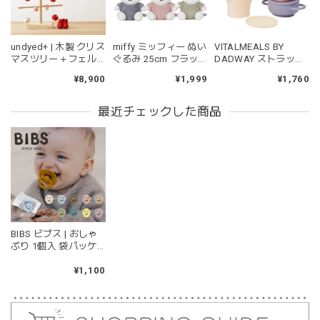
遊び方をしています。見た目が可愛いので遊んでいる姿もと
ても可愛いです。また、シリコン製なので哺乳瓶と一緒に洗
ったり除菌できたり常に清潔に保てるのも嬉しいです。
undyed+ | 木製 クリス
miffy ミッフィー ぬい
VITALMEALS BY
マスツリー＋フェル
ぐるみ 25cm フラッ
DADWAY ストラップ
トオーナメント 木の
フィー ブルー ピンク
付きスナックカップ
¥8,900
¥1,999
¥1,760
ツリー アンダイドプ
グリーン
ラス
kawaii&born | くまちゃん 歯固めリング シリコン 木
最近チェックした商品
moca
2026/04/24
耳の部分が咥えやすいようでよく遊んでいます。木の部分は
じゃぶじゃぶ洗うことができないため衛生面は若干気になり
ますが、見た目が可愛くて満足です。
BIBS ビブス | おしゃ
blanco ブランコ | tsubu bib つぶビブ ベビースタイ 布製
ぶり 1個入 袋パッケ
gray
ージ 天然ゴム 北欧 サ
2026/03/26
イズ 1 サイズ 2
¥1,100
グレーを購入しました！手持ちのビブより少し小さい作りで
したがかわいいので問題なし^ ^ありがとうございました♡