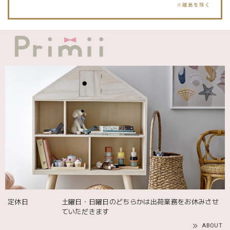
blanco ブランコ | ダブルボアブランケット ベビー double boa blanket ホワイト 無地
2025/12/09
発送も届くのも早かったです！バースデーバルーンも入って
て嬉しかったです🎈誕生日に使わせて頂きます🫶
Adnil LAND アドニルランド | PULL ALONG PUPPY からだをくねくねさせながらついてくる プル アロング パピー プルトイ 木のおもちゃ
2025/12/02
飾るものを引き立ててくれる 木のコンポート台 【Mサイズ】 304955 shesay
2025/10/06
定休日
土曜日・日曜日のどちらかは出荷業務をお休みさせ
ていただきます
ABOUT