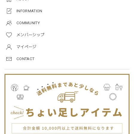
プレゼントした友人がとても喜んでました。ありがとうござ
INFORMATION
います！
COMMUNITY
メンバーシップ
Jellycat ジェリーキャット | Bashful Tiger Huge とら ぬいぐるみ 大きいサイズ
2025/12/16
マイページ
CONTACT
JELLYCATは特に個体差が激しいブランドなので、どんな子
が来るかいつも少し不安ですが、可愛い子が届いて良かった
です。Primiiさんでお迎えした子はみんな可愛い子なので嬉
しいです。
blanco ブランコ | TSUBUTSUBU MEAL SET つぶつぶミールセット プレートセット ベビー食器 カトラリー
greige
2025/12/12